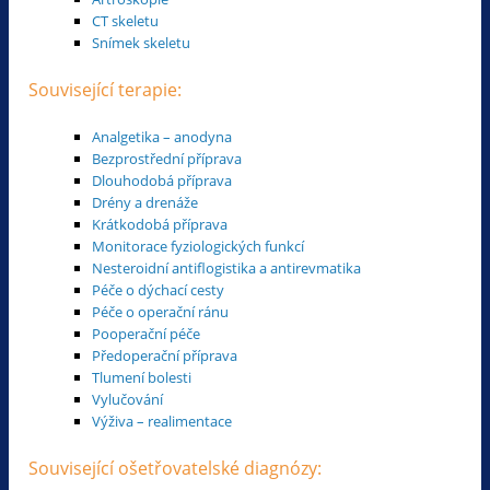
CT skeletu
Snímek skeletu
Související terapie:
Analgetika – anodyna
Bezprostřední příprava
Dlouhodobá příprava
Drény a drenáže
Krátkodobá příprava
Monitorace fyziologických funkcí
Nesteroidní antiflogistika a antirevmatika
Péče o dýchací cesty
Péče o operační ránu
Pooperační péče
Předoperační příprava
Tlumení bolesti
Vylučování
Výživa – realimentace
Související ošetřovatelské diagnózy: