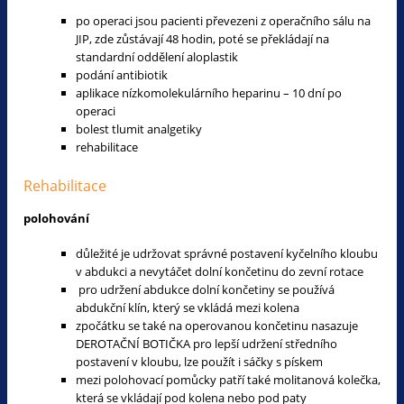
po operaci jsou pacienti převezeni z operačního sálu na
JIP, zde zůstávají 48 hodin, poté se překládají na
standardní oddělení aloplastik
podání antibiotik
aplikace nízkomolekulárního heparinu – 10 dní po
operaci
bolest tlumit analgetiky
rehabilitace
Rehabilitace
polohování
důležité je udržovat správné postavení kyčelního kloubu
v abdukci a nevytáčet dolní končetinu do zevní rotace
pro udržení abdukce dolní končetiny se používá
abdukční klín, který se vkládá mezi kolena
zpočátku se také na operovanou končetinu nasazuje
DEROTAČNÍ BOTIČKA pro lepší udržení středního
postavení v kloubu, lze použít i sáčky s pískem
mezi polohovací pomůcky patří také molitanová kolečka,
která se vkládají pod kolena nebo pod paty