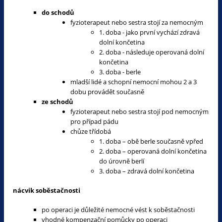
do schodů
fyzioterapeut nebo sestra stojí za nemocným
1. doba - jako první vychází zdravá
dolní končetina
2. doba - následuje operovaná dolní
končetina
3. doba - berle
mladší lidé a schopní nemocní mohou 2 a 3
dobu provádět současně
ze schodů
fyzioterapeut nebo sestra stojí pod nemocným
pro případ pádu
chůze třídobá
1. doba – obě berle současně vpřed
2. doba – operovaná dolní končetina
do úrovně berlí
3. doba – zdravá dolní končetina
nácvik soběstačnosti
po operaci je důležité nemocné vést k soběstačnosti
vhodné kompenzační pomůcky po operaci