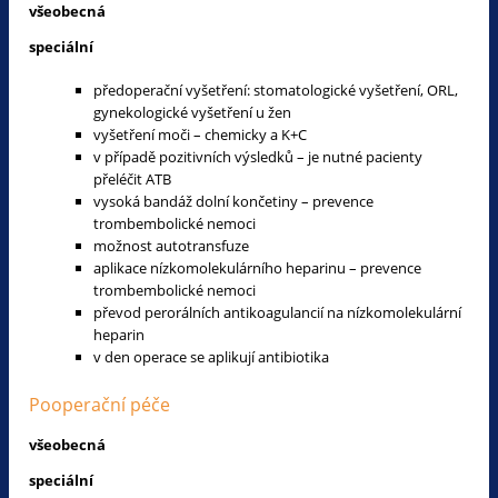
všeobecná
speciální
předoperační vyšetření: stomatologické vyšetření, ORL,
gynekologické vyšetření u žen
vyšetření moči – chemicky a K+C
v případě pozitivních výsledků – je nutné pacienty
přeléčit ATB
vysoká bandáž dolní končetiny – prevence
trombembolické nemoci
možnost autotransfuze
aplikace nízkomolekulárního heparinu – prevence
trombembolické nemoci
převod perorálních antikoagulancií na nízkomolekulární
heparin
v den operace se aplikují antibiotika
Pooperační péče
všeobecná
speciální