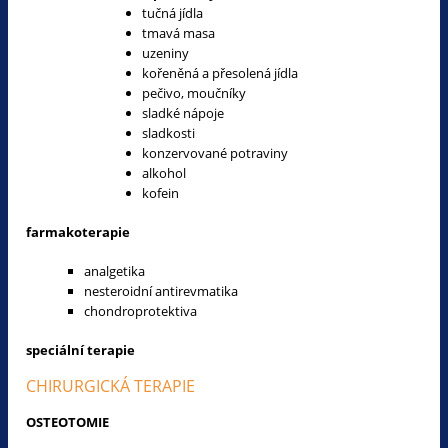
tučná jídla
tmavá masa
uzeniny
kořeněná a přesolená jídla
pečivo, moučníky
sladké nápoje
sladkosti
konzervované potraviny
alkohol
kofein
farmakoterapie
analgetika
nesteroidní antirevmatika
chondroprotektiva
speciální terapie
CHIRURGICKÁ TERAPIE
OSTEOTOMIE