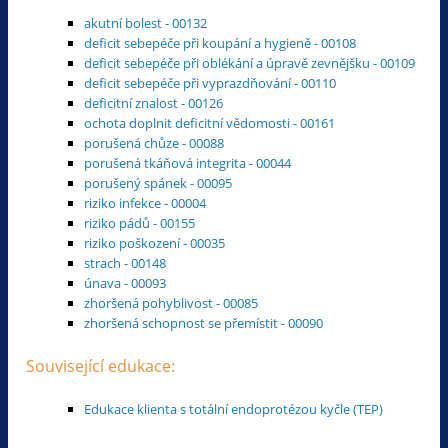
akutní bolest - 00132
deficit sebepéče při koupání a hygieně - 00108
deficit sebepéče při oblékání a úpravě zevnějšku - 00109
deficit sebepéče při vyprazdňování - 00110
deficitní znalost - 00126
ochota doplnit deficitní vědomosti - 00161
porušená chůze - 00088
porušená tkáňová integrita - 00044
porušený spánek - 00095
riziko infekce - 00004
riziko pádů - 00155
riziko poškození - 00035
strach - 00148
únava - 00093
zhoršená pohyblivost - 00085
zhoršená schopnost se přemístit - 00090
Související edukace:
Edukace klienta s totální endoprotézou kyčle (TEP)