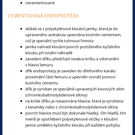
necementované
CEMENTOVANÁ ENDOPROTÉZA
skládá se z polyetylénové kloubní jamky, která je do
upraveného acetabula upevněna kostním cementem,
což je speciální rychle tuhnoucí hmota
jamka nahradí kloubní povrch postiženého kyčelního
kloubu při totální náhradě
zavedení dříku předchází resekce krčku a odstranění
s hlavicí lemuru
dřík endoprotézy je zaveden do dřeňového kanálu
proximální části femuru a upevněn rovněž pomocí
kostního cementu
dřík je vyroben ze speciálně upravených kovových slitin
(chromkobaltmolybdenové slitiny)
na krček dříku je nasazována hlavice, která je vyrobena
z keramiky nebo z chromkobaltmolybdenové slitiny
povrch hlavice musí být dokonale hladký, čím hladší, tím
menší je opotřebení polyetylenové vložky v kloubní
jamce umělého kyčelního kloubu při každém pohybu