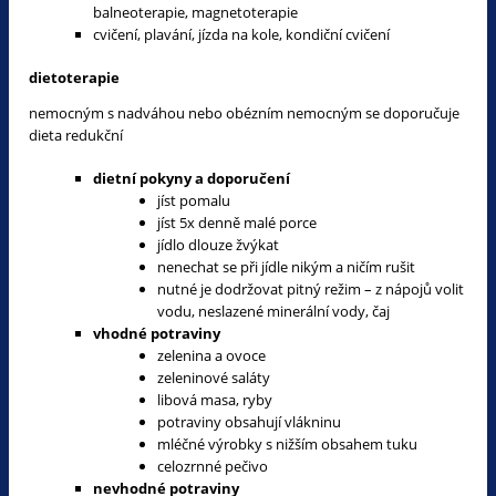
balneoterapie, magnetoterapie
cvičení, plavání, jízda na kole, kondiční cvičení
dietoterapie
nemocným s nadváhou nebo obézním nemocným se doporučuje
dieta redukční
dietní pokyny a doporučení
jíst pomalu
jíst 5x denně malé porce
jídlo dlouze žvýkat
nenechat se při jídle nikým a ničím rušit
nutné je dodržovat pitný režim – z nápojů volit
vodu, neslazené minerální vody, čaj
vhodné potraviny
zelenina a ovoce
zeleninové saláty
libová masa, ryby
potraviny obsahují vlákninu
mléčné výrobky s nižším obsahem tuku
celozrnné pečivo
nevhodné potraviny