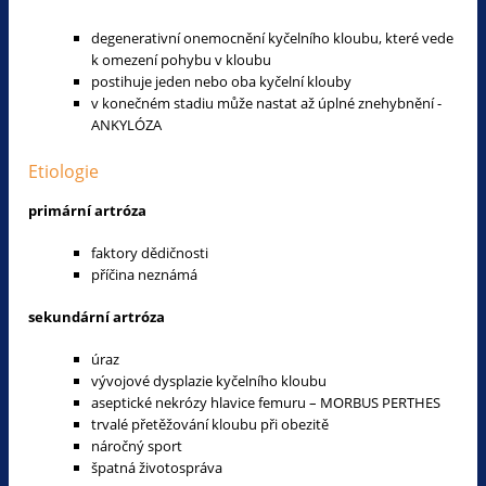
degenerativní onemocnění kyčelního kloubu, které vede
k omezení pohybu v kloubu
postihuje jeden nebo oba kyčelní klouby
v konečném stadiu může nastat až úplné znehybnění -
ANKYLÓZA
Etiologie
primární artróza
faktory dědičnosti
příčina neznámá
sekundární artróza
úraz
vývojové dysplazie kyčelního kloubu
aseptické nekrózy hlavice femuru – MORBUS PERTHES
trvalé přetěžování kloubu při obezitě
náročný sport
špatná životospráva