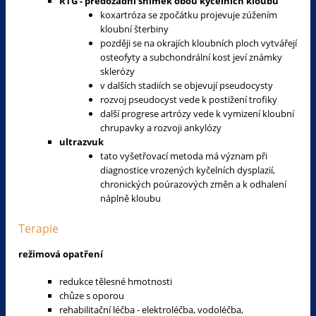
RTG
- předozadní snímek obou kyčelních kloubů
koxartróza se zpočátku projevuje zúžením
kloubní šterbiny
později se na okrajích kloubních ploch vytvářejí
osteofyty a subchondrální kost jeví známky
sklerózy
v dalších stadiích se objevují pseudocysty
rozvoj pseudocyst vede k postižení trofiky
další progrese artrózy vede k vymizení kloubní
chrupavky a rozvoji ankylózy
ultrazvuk
tato vyšetřovací metoda má význam při
diagnostice vrozených kyčelních dysplazií,
chronických poúrazových změn a k odhalení
náplně kloubu
Terapie
režimová opatření
redukce tělesné hmotnosti
chůze s oporou
rehabilitační léčba - elektroléčba, vodoléčba,