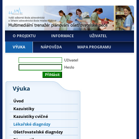
O PROJEKTU
INFORMACE
UŽIVATEL
VÝUKA
NÁPOVĚDA
MAPA PROGRAMU
Uživatel
Heslo
Výuka
Úvod
Kazuistiky
Kazuistiky cvičné
Lékařské diagnózy
Ošetřovatelské diagnózy