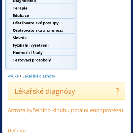
Diagnostika
Terapie
Edukace
Ošetřovatelské postupy
Ošetřovatelská anamnéza
Slovník
Fyzikální vyšetření
Hodnotící škály
Testovací protokoly
Výuka
>
Lékařské diagnózy
?
Lékařské diagnózy
Artroza kyčelního kloubu (totální endoprotéza)
Definice