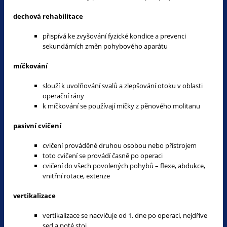
dechová rehabilitace
přispívá ke zvyšování fyzické kondice a prevenci
sekundárních změn pohybového aparátu
míčkování
slouží k uvolňování svalů a zlepšování otoku v oblasti
operační rány
k míčkování se používají míčky z pěnového molitanu
pasivní cvičení
cvičení prováděné druhou osobou nebo přístrojem
toto cvičení se provádí časně po operaci
cvičení do všech povolených pohybů – flexe, abdukce,
vnitřní rotace, extenze
vertikalizace
vertikalizace se nacvičuje od 1. dne po operaci, nejdříve
sed a poté stoj