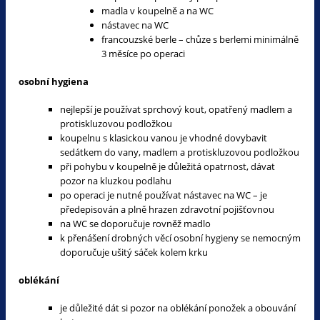
madla v koupelně a na WC
nástavec na WC
francouzské berle – chůze s berlemi minimálně
3 měsíce po operaci
osobní hygiena
nejlepší je používat sprchový kout, opatřený madlem a
protiskluzovou podložkou
koupelnu s klasickou vanou je vhodné dovybavit
sedátkem do vany, madlem a protiskluzovou podložkou
při pohybu v koupelně je důležitá opatrnost, dávat
pozor na kluzkou podlahu
po operaci je nutné používat nástavec na WC – je
předepisován a plně hrazen zdravotní pojišťovnou
na WC se doporučuje rovněž madlo
k přenášení drobných věcí osobní hygieny se nemocným
doporučuje ušitý sáček kolem krku
oblékání
je důležité dát si pozor na oblékání ponožek a obouvání