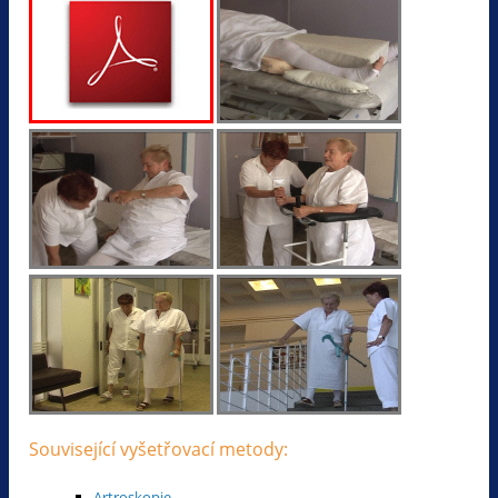
Související vyšetřovací metody:
Artroskopie