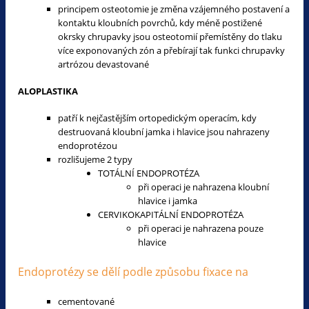
principem osteotomie je změna vzájemného postavení a
kontaktu kloubních povrchů, kdy méně postižené
okrsky chrupavky jsou osteotomií přemístěny do tlaku
více exponovaných zón a přebírají tak funkci chrupavky
artrózou devastované
ALOPLASTIKA
patří k nejčastějším ortopedickým operacím, kdy
destruovaná kloubní jamka i hlavice jsou nahrazeny
endoprotézou
rozlišujeme 2 typy
TOTÁLNÍ ENDOPROTÉZA
při operaci je nahrazena kloubní
hlavice i jamka
CERVIKOKAPITÁLNÍ ENDOPROTÉZA
při operaci je nahrazena pouze
hlavice
Endoprotézy se dělí podle způsobu fixace na
cementované