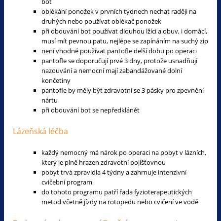
bot
oblékání ponožek v prvních týdnech nechat raději na
druhých nebo používat oblékač ponožek
při obouvání bot používat dlouhou lžíci a obuv, i domácí,
musí mít pevnou patu, nejlépe se zapínáním na suchý zip
není vhodné používat pantofle delší dobu po operaci
pantofle se doporučují prvé 3 dny, protože usnadňují
nazouvání a nemocní mají zabandážované dolní
končetiny
pantofle by měly být zdravotní se 3 pásky pro zpevnění
nártu
při obouvání bot se nepředklánět
Lázeňská léčba
každý nemocný má nárok po operaci na pobyt v lázních,
který je plně hrazen zdravotní pojišťovnou
pobyt trvá zpravidla 4 týdny a zahrnuje intenzivní
cvičební program
do tohoto programu patří řada fyzioterapeutických
metod včetně jízdy na rotopedu nebo cvičení ve vodě