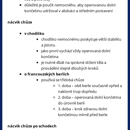
důležité je poučit nemocného, aby operovanou dolní
končetinu udržoval v abdukci a středním postavení
nácvik chůze
v chodítku
chodítko nemocnému poskytuje větší stabilitu
a jistotu
jako první vychází vždy operovaná dolní
končetina
je nutné dbát na správné držení těla a
provádění stejně dlouhých kroků
o francouzských berlích
používá se třídobá chůze
1. doba – obě berle současně vpřed a
naklonit trup dopředu
2. doba – operovaná dolní končetina
do úrovně berlí
3. doba – krok zdravou dolní
končetinou mírně před berle
nácvik chůze po schodech