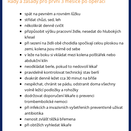
Rady a zásady pro první 3 měsíce po operaci
spát na pevném a rovném lůžku
střídat chůzi, sed, leh
několikrát denně cvičit
přizpůsobit výšku pracovní židle, nesedat do hlubokých
křesel
při sezení na židli obě chodidla spočívají celou ploskou na
zemi, kolena jsou mírně od sebe
v leže na boku si vkládat mezi kolena polštářek nebo
abdukční klín
neodkládat berle, pokud to nedovolí lékař
pravidelně kontrolovat technický stav berlí
dvakrát denně ležet cca 30 minut na břiše
nespěchat, chránit se pádu, odstranit doma všechny
volně ležící podložky a rohožky
dodržovat doporučení lékaře o prevenci
trombembolické nemoci
při infekcích a invazivních vyšetřeních preventivně užívat
antibiotika
nenosit zvlášť těžká břemena
při obtížích vyhledat lékaře