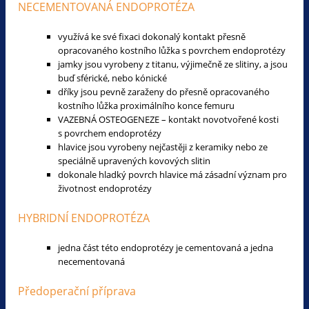
NECEMENTOVANÁ ENDOPROTÉZA
využívá ke své fixaci dokonalý kontakt přesně
opracovaného kostního lůžka s povrchem endoprotézy
jamky jsou vyrobeny z titanu, výjimečně ze slitiny, a jsou
buď sférické, nebo kónické
dříky jsou pevně zaraženy do přesně opracovaného
kostního lůžka proximálního konce femuru
VAZEBNÁ OSTEOGENEZE – kontakt novotvořené kosti
s povrchem endoprotézy
hlavice jsou vyrobeny nejčastěji z keramiky nebo ze
speciálně upravených kovových slitin
dokonale hladký povrch hlavice má zásadní význam pro
životnost endoprotézy
HYBRIDNÍ ENDOPROTÉZA
jedna část této endoprotézy je cementovaná a jedna
necementovaná
Předoperační příprava