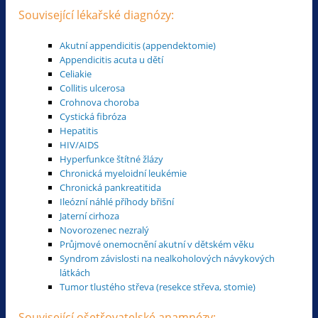
Související lékařské diagnózy:
Akutní appendicitis (appendektomie)
Appendicitis acuta u dětí
Celiakie
Collitis ulcerosa
Crohnova choroba
Cystická fibróza
Hepatitis
HIV/AIDS
Hyperfunkce štítné žlázy
Chronická myeloidní leukémie
Chronická pankreatitida
Ileózní náhlé příhody břišní
Jaterní cirhoza
Novorozenec nezralý
Průjmové onemocnění akutní v dětském věku
Syndrom závislosti na nealkoholových návykových
látkách
Tumor tlustého střeva (resekce střeva, stomie)
Související ošetřovatelské anamnézy: