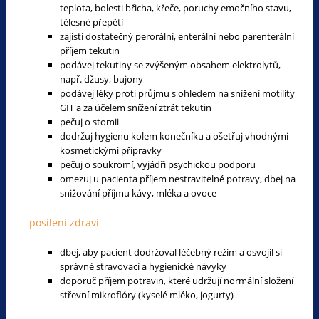
teplota, bolesti břicha, křeče, poruchy emočního stavu,
tělesné přepětí
zajisti dostatečný perorální, enterální nebo parenterální
příjem tekutin
podávej tekutiny se zvýšeným obsahem elektrolytů,
např. džusy, bujony
podávej léky proti průjmu s ohledem na snížení motility
GIT a za účelem snížení ztrát tekutin
pečuj o stomii
dodržuj hygienu kolem konečníku a ošetřuj vhodnými
kosmetickými přípravky
pečuj o soukromí, vyjádři psychickou podporu
omezuj u pacienta příjem nestravitelné potravy, dbej na
snižování příjmu kávy, mléka a ovoce
posílení zdraví
dbej, aby pacient dodržoval léčebný režim a osvojil si
správné stravovací a hygienické návyky
doporuč příjem potravin, které udržují normální složení
střevní mikroflóry (kyselé mléko, jogurty)