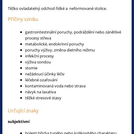
Těžko ovladatelný odchod řídké a neformované stolice.
Příčiny vzniku
gastrointestinální poruchy, podráždění nebo zánětlivé
procesy střeva
metabolické, endokrinní poruchy
poruchy výživy, změna dietního režimu
infekční procesy
výživa sondou
stomie
nežádoucí účinky léčiv
léčebné ozařování
kontaminovaná voda nebo strava
návyk na laxativa
těžké stresové stavy
Určující znaky
subjektivní
bolesti břicha tupého nebo kolikovitého charakteru