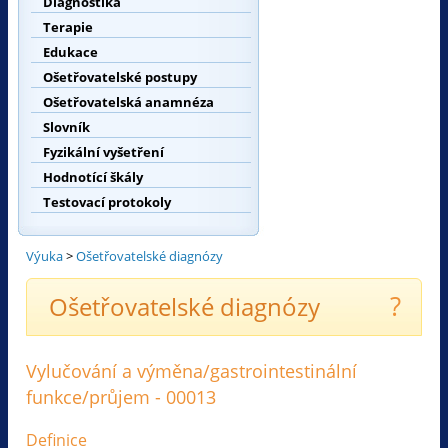
Diagnostika
Terapie
Edukace
Ošetřovatelské postupy
Ošetřovatelská anamnéza
Slovník
Fyzikální vyšetření
Hodnotící škály
Testovací protokoly
Výuka
>
Ošetřovatelské diagnózy
?
Ošetřovatelské diagnózy
Vylučování a výměna/gastrointestinální
funkce/průjem - 00013
Definice