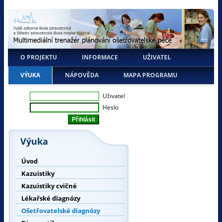
O PROJEKTU
INFORMACE
UŽIVATEL
VÝUKA
NÁPOVĚDA
MAPA PROGRAMU
Uživatel
Heslo
Výuka
Úvod
Kazuistiky
Kazuistiky cvičné
Lékařské diagnózy
Ošetřovatelské diagnózy