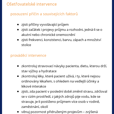
Ošetřovatelské intervence
posouzení příčin a souvisejících faktorů
zjisti příčiny vyvolávající průjem
zjisti začátek i projevy průjmu a rozhodni, jedná-li se o
akutní nebo chronické onemocnění
zjisti frekvenci, konzistenci, barvu, zápach a množství
stolice
prováděcí intervence
zkontroluj stravovací návyky pacienta, dietu, kterou drží,
stav výživy a hydratace
zkontroluj léky, které pacient užívá, i ty, které nejsou
ordinovány lékařem, s ohledem na vedlejší účinky a
lékové interakce
zjisti, zda pacient v poslední době změnil stravu, zdržoval
se v cizím prostředí, z jakých zdrojů pije vodu, kde se
stravuje, je-li postiženo průjmem více osob v rodině,
zaměstnání, okolí
věnuj pozornost přidruženým projevům – zvýšená