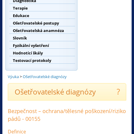
Diagnostika
Terapie
Edukace
Ošetřovatelské postupy
Ošetřovatelská anamnéza
Slovník
Fyzikální vyšetření
Hodnotící škály
Testovací protokoly
Výuka
>
Ošetřovatelské diagnózy
?
Ošetřovatelské diagnózy
Bezpečnost – ochrana/tělesné poškození/riziko
pádů - 00155
Definice