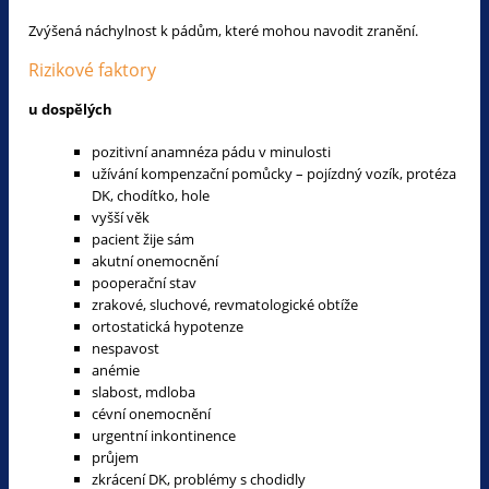
Zvýšená náchylnost k pádům, které mohou navodit zranění.
Rizikové faktory
u dospělých
pozitivní anamnéza pádu v minulosti
užívání kompenzační pomůcky – pojízdný vozík, protéza
DK, chodítko, hole
vyšší věk
pacient žije sám
akutní onemocnění
pooperační stav
zrakové, sluchové, revmatologické obtíže
ortostatická hypotenze
nespavost
anémie
slabost, mdloba
cévní onemocnění
urgentní inkontinence
průjem
zkrácení DK, problémy s chodidly