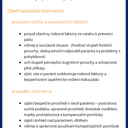
Ošetřovatelské intervence
posouzení příčin a souvisejících faktorů
posuď všechny rizikové faktory ve vztahu k prevenci
pádu
všímej si současné situace - zhodnoť stupeň funkční
poruchy, sleduj emoční odpověď pacienta na problémy s
pohyblivostí
urči stupeň percepční, kognitivní poruchy a schopnosti
plnit příkazy
zjisti, zda si pacient uvědomuje rizikové faktory a
bezpečnostní opatření ke snížení rizika pádu
prováděcí intervence
zajisti bezpečné prostředí v okolí pacienta – postranice,
suchá podlaha, upravené prostředí, dostatek osvětlení,
madla, protiskluzové a kompenzační pomůcky
zajisti dohled nad pacientem, dítětem
všímej si správnosti používaní kompenzačních pomůcek