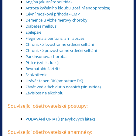
Angína (akutní tonzilitida)
Artroza kyčelního kloubu (totální endoprotéza)
Cévní mozková příhoda - CMP
Demence u Alzheimerovy choroby
Diabetes mellitus
Epilepsie
Flegmóna a peritonzilární absces
Chronické levostranné srdeční selhání
Chronické pravostranné srdeční selhání
Parkinsonova choroba
Příjice (syfilis, lues)
Revmatoidní artritis
Schizofrenie
Uzávěr tepen DK (amputace DK)
Zánět vedlejších dutin nosních (sinusitida)
Závislost na alkoholu
Související ošetřovatelské postupy:
PODÁVÁNÍ OPIÁTŮ (návykových látek)
Související ošetřovatelské anamnézy: