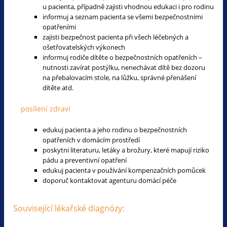
u pacienta, případně zajisti vhodnou edukaci i pro rodinu
informuj a seznam pacienta se všemi bezpečnostními
opatřeními
zajisti bezpečnost pacienta při všech léčebných a
ošetřovatelských výkonech
informuj rodiče dítěte o bezpečnostních opatřeních –
nutnosti zavírat postýlku, nenechávat dítě bez dozoru
na přebalovacím stole, na lůžku, správné přenášení
dítěte atd.
posílení zdraví
edukuj pacienta a jeho rodinu o bezpečnostních
opatřeních v domácím prostředí
poskytni literaturu, letáky a brožury, které mapují riziko
pádu a preventivní opatření
edukuj pacienta v používání kompenzačních pomůcek
doporuč kontaktovat agenturu domácí péče
Související lékařské diagnózy: