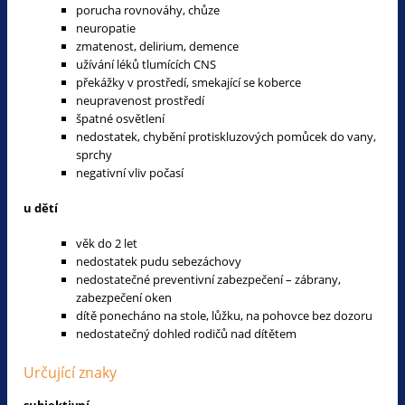
porucha rovnováhy, chůze
neuropatie
zmatenost, delirium, demence
užívání léků tlumících CNS
překážky v prostředí, smekající se koberce
neupravenost prostředí
špatné osvětlení
nedostatek, chybění protiskluzových pomůcek do vany,
sprchy
negativní vliv počasí
u dětí
věk do 2 let
nedostatek pudu sebezáchovy
nedostatečné preventivní zabezpečení – zábrany,
zabezpečení oken
dítě ponecháno na stole, lůžku, na pohovce bez dozoru
nedostatečný dohled rodičů nad dítětem
Určující znaky
subjektivní