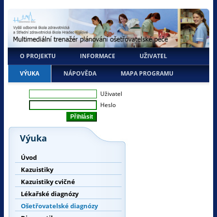
O PROJEKTU
INFORMACE
UŽIVATEL
VÝUKA
NÁPOVĚDA
MAPA PROGRAMU
Uživatel
Heslo
Výuka
Úvod
Kazuistiky
Kazuistiky cvičné
Lékařské diagnózy
Ošetřovatelské diagnózy