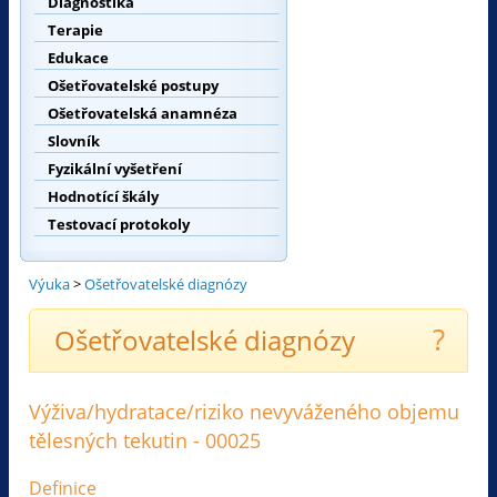
Diagnostika
Terapie
Edukace
Ošetřovatelské postupy
Ošetřovatelská anamnéza
Slovník
Fyzikální vyšetření
Hodnotící škály
Testovací protokoly
Výuka
>
Ošetřovatelské diagnózy
?
Ošetřovatelské diagnózy
Výživa/hydratace/riziko nevyváženého objemu
tělesných tekutin - 00025
Definice