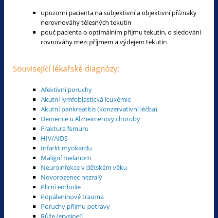
upozorni pacienta na subjektivní a objektivní příznaky
nerovnováhy tělesných tekutin
pouč pacienta o optimálním příjmu tekutin, o sledování
rovnováhy mezi příjmem a výdejem tekutin
Související lékařské diagnózy:
Afektivní poruchy
Akutní lymfoblastická leukémie
Akutní pankreatitis (konzervativní léčba)
Demence u Alzheimerovy choroby
Fraktura femuru
HIV/AIDS
Infarkt myokardu
Maligní melanom
Neuroinfekce v dětském věku
Novorozenec nezralý
Plicní embolie
Popáleninové trauma
Poruchy přijmu potravy
Růže (erysipel)