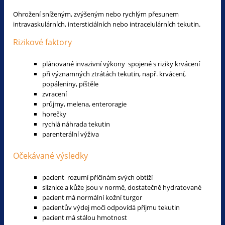
Ohrožení sníženým, zvýšeným nebo rychlým přesunem
intravaskulárních, intersticiálních nebo intracelulárních tekutin.
Rizikové faktory
plánované invazivní výkony spojené s riziky krvácení
při významných ztrátách tekutin, např. krvácení,
popáleniny, píštěle
zvracení
průjmy, melena, enteroragie
horečky
rychlá náhrada tekutin
parenterální výživa
Očekávané výsledky
pacient rozumí příčinám svých obtíží
sliznice a kůže jsou v normě, dostatečně hydratované
pacient má normální kožní turgor
pacientův výdej moči odpovídá příjmu tekutin
pacient má stálou hmotnost