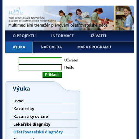
O PROJEKTU
INFORMACE
UŽIVATEL
VÝUKA
NÁPOVĚDA
MAPA PROGRAMU
Uživatel
Heslo
Výuka
Úvod
Kazuistiky
Kazuistiky cvičné
Lékařské diagnózy
Ošetřovatelské diagnózy