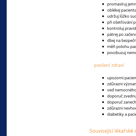
promasíruj jemn
oblékej pacient
udržuj lůžko suc
při ošetřování 
kontroluj pravi
pátrej po začerv
dbej na bezpečn
měň polohu pac
povzbuzuj nemoc
posílení zdraví
upozorni pacien
zdůrazni význam
veď nemocného k
doporuč zvednut
doporuč zanechá
zdůrazni nevhod
diabetiky a pac
Související lékařské