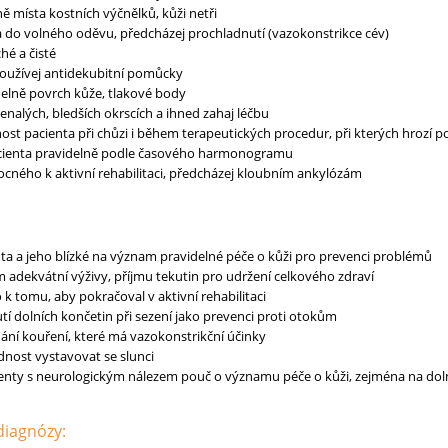
ě místa kostních výčnělků, kůži netři
a do volného oděvu, předcházej prochladnutí (vazokonstrikce cév)
hé a čisté
používej antidekubitní pomůcky
delně povrch kůže, tlakové body
enalých, bledších okrscích a ihned zahaj léčbu
ost pacienta při chůzi i během terapeutických procedur, při kterých hrozí p
ienta pravidelně podle časového harmonogramu
ného k aktivní rehabilitaci, předcházej kloubním ankylózám
ta a jeho blízké na význam pravidelné péče o kůži pro prevenci problémů
 adekvátní výživy, příjmu tekutin pro udržení celkového zdraví
 tomu, aby pokračoval v aktivní rehabilitaci
í dolních končetin při sezení jako prevenci proti otokům
ní kouření, které má vazokonstrikční účinky
nost vystavovat se slunci
ienty s neurologickým nálezem pouč o významu péče o kůži, zejména na doln
 diagnózy: