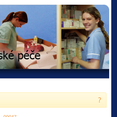
?
 - 00047