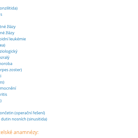
onzilitida)
us
tné žlázy
né žlázy
oidní leukémie
ea)
iologický
zralý
horoba
rpes zoster)
i
es)
emocnění
itis
)
ončetin (operační řešení)
 dutin nosních (sinusitida)
atelské anamnézy: