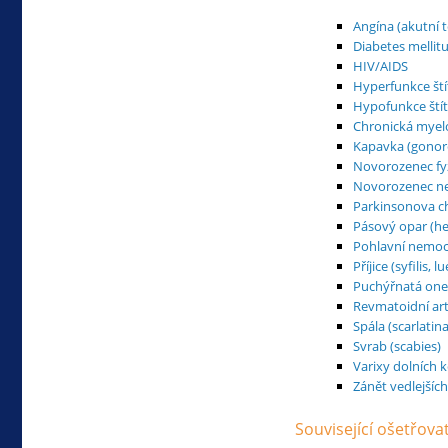
Angína (akutní t
Diabetes mellit
HIV/AIDS
Hyperfunkce ští
Hypofunkce štít
Chronická myel
Kapavka (gonor
Novorozenec fyz
Novorozenec ne
Parkinsonova c
Pásový opar (he
Pohlavní nemoc
Příjice (syfilis, lu
Puchýřnatá on
Revmatoidní artr
Spála (scarlatina
Svrab (scabies)
Varixy dolních k
Zánět vedlejších
Související ošetřov