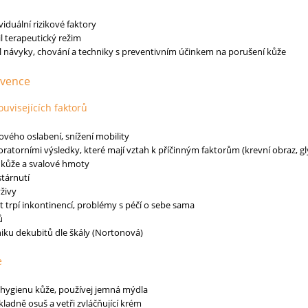
viduální rizikové faktory
l terapeutický režim
jil návyky, chování a techniky s preventivním účinkem na porušení kůže
rvence
ouvisejících faktorů
ového oslabení, snížení mobility
oratorními výsledky, které mají vztah k příčinným faktorům (krevní obraz, gl
 kůže a svalové hmoty
tárnutí
živy
ent trpí inkontinencí, problémy s péčí o sebe sama
ů
niku dekubitů dle škály (Nortonová)
e
o hygienu kůže, používej jemná mýdla
ladně osuš a vetři zvláčňující krém