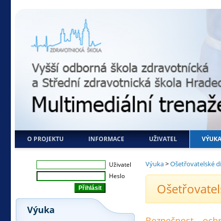
O PROJEKTU
INFORMACE
UŽIVATEL
VÝUK
Výuka
>
Ošetřovatelské d
Uživatel
Heslo
Ošetřovatel
Výuka
Bezpečnost – ochr