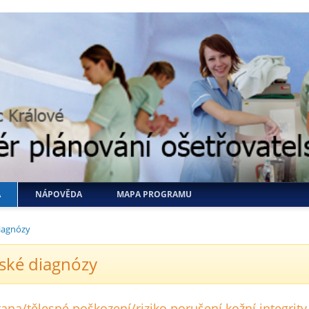
A
NÁPOVĚDA
MAPA PROGRAMU
iagnózy
ské diagnózy
ana/tělesné poškození/riziko porušení kožní integrity