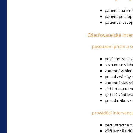
pacient zná indi
pacient pochopi
pacient si osvo
Ošetřovatelské inte
posouzení příčin a s
povšimni si celk
seznam se s lab
zhodnoť vzhled
posuď známky s
zhodnoť stav vý
zjisti, zda paci
zjisti užívání lék
posuď riziko vz
prováděcí intervenc
pečuj striktně 
kůži jemně a důk