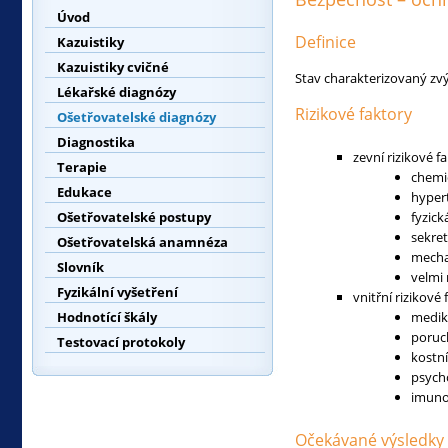
Úvod
Definice
Kazuistiky
Kazuistiky cvičné
Stav charakterizovaný z
Lékařské diagnózy
Rizikové faktory
Ošetřovatelské diagnózy
Diagnostika
zevní rizikové f
Terapie
chemic
Edukace
hyper
Ošetřovatelské postupy
fyzick
sekret
Ošetřovatelská anamnéza
mechan
Slovník
velmi 
Fyzikální vyšetření
vnitřní rizikové 
Hodnotící škály
medik
poruch
Testovací protokoly
kostn
psych
imuno
Očekávané výsledky