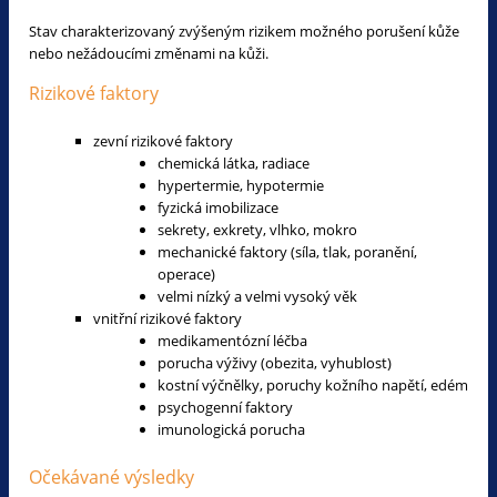
Stav charakterizovaný zvýšeným rizikem možného porušení kůže
nebo nežádoucími změnami na kůži.
Rizikové faktory
zevní rizikové faktory
chemická látka, radiace
hypertermie, hypotermie
fyzická imobilizace
sekrety, exkrety, vlhko, mokro
mechanické faktory (síla, tlak, poranění,
operace)
velmi nízký a velmi vysoký věk
vnitřní rizikové faktory
medikamentózní léčba
porucha výživy (obezita, vyhublost)
kostní výčnělky, poruchy kožního napětí, edém
psychogenní faktory
imunologická porucha
Očekávané výsledky