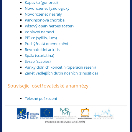
Kapavka (gonorea)
Novorozenec fyziologický
Novorozenec nezralý
Parkinsonova choroba
Pásový opar (herpes zoster)
Pohlavní nemoci
Příjice (syfilis, lues)
Puchýřnatá onemocnění
Revmatoidní artritis
Spála (scarlatina)
Svrab (scabies)
Varixy dolních končetin (operační řešení)
Zánět vedlejších dutin nosních (sinusitida)
Související ošetřovatelské anamnézy:
Tělesné poškození