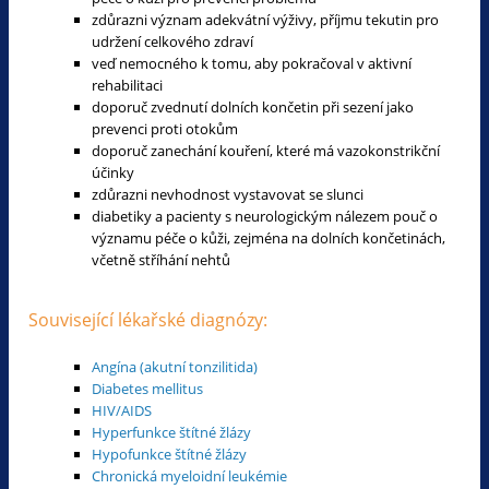
zdůrazni význam adekvátní výživy, příjmu tekutin pro
udržení celkového zdraví
veď nemocného k tomu, aby pokračoval v aktivní
rehabilitaci
doporuč zvednutí dolních končetin při sezení jako
prevenci proti otokům
doporuč zanechání kouření, které má vazokonstrikční
účinky
zdůrazni nevhodnost vystavovat se slunci
diabetiky a pacienty s neurologickým nálezem pouč o
významu péče o kůži, zejména na dolních končetinách,
včetně stříhání nehtů
Související lékařské diagnózy:
Angína (akutní tonzilitida)
Diabetes mellitus
HIV/AIDS
Hyperfunkce štítné žlázy
Hypofunkce štítné žlázy
Chronická myeloidní leukémie