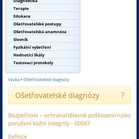
Diagnostika
Terapie
Edukace
Ošetřovatelské postupy
Ošetřovatelská anamnéza
Slovník
Fyzikální vyšetření
Hodnotící škály
Testovací protokoly
Výuka
>
Ošetřovatelské diagnózy
?
Ošetřovatelské diagnózy
Bezpečnost – ochrana/tělesné poškození/riziko
porušení kožní integrity - 00047
Definice