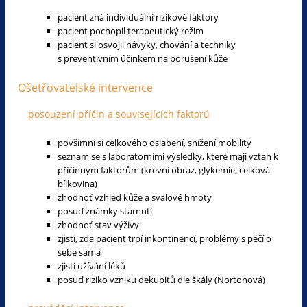
pacient zná individuální rizikové faktory
pacient pochopil terapeutický režim
pacient si osvojil návyky, chování a techniky
s preventivním účinkem na porušení kůže
Ošetřovatelské intervence
posouzení příčin a souvisejících faktorů
povšimni si celkového oslabení, snížení mobility
seznam se s laboratorními výsledky, které mají vztah k
příčinným faktorům (krevní obraz, glykemie, celková
bílkovina)
zhodnoť vzhled kůže a svalové hmoty
posuď známky stárnutí
zhodnoť stav výživy
zjisti, zda pacient trpí inkontinencí, problémy s péčí o
sebe sama
zjisti užívání léků
posuď riziko vzniku dekubitů dle škály (Nortonová)