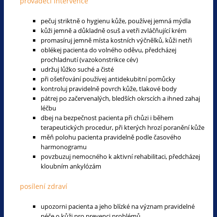
prováděcí intervence
pečuj striktně o hygienu kůže, používej jemná mýdla
kůži jemně a důkladně osuš a vetři zvláčňující krém
promasíruj jemně místa kostních výčnělků, kůži netři
oblékej pacienta do volného oděvu, předcházej
prochladnutí (vazokonstrikce cév)
udržuj lůžko suché a čisté
při ošetřování používej antidekubitní pomůcky
kontroluj pravidelně povrch kůže, tlakové body
pátrej po začervenalých, bledších okrscích a ihned zahaj
léčbu
dbej na bezpečnost pacienta při chůzi i během
terapeutických procedur, při kterých hrozí poranění kůže
měň polohu pacienta pravidelně podle časového
harmonogramu
povzbuzuj nemocného k aktivní rehabilitaci, předcházej
kloubním ankylózám
posílení zdraví
upozorni pacienta a jeho blízké na význam pravidelné
péče o kůži pro prevenci problémů