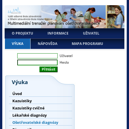
O PROJEKTU
INFORMACE
UŽIVATEL
VÝUKA
NÁPOVĚDA
MAPA PROGRAMU
Uživatel
Heslo
Výuka
Úvod
Kazuistiky
Kazuistiky cvičné
Lékařské diagnózy
Ošetřovatelské diagnózy