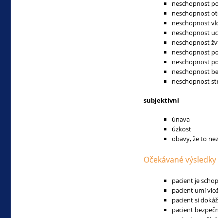
neschopnost po
neschopnost ote
neschopnost vl
neschopnost uc
neschopnost žvý
neschopnost po
neschopnost po
neschopnost bez
neschopnost st
subjektivní
únava
úzkost
obavy, že to ne
Očekávané výsledky
pacient je schop
pacient umí vlo
pacient si doká
pacient bezpečn