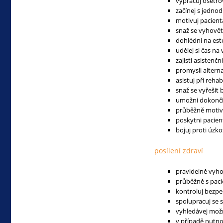
vypracuj ošetřo
začínej s jedno
motivuj pacienta
snaž se vyhovět
dohlédni na est
udělej si čas na
zajisti asistenč
promysli altern
asistuj při reh
snaž se vyřešit 
umožni dokončit
průběžně motivu
poskytni pacien
bojuj proti úzko
posílení zdraví
pravidelně vyho
průběžně s paci
kontroluj bezpe
spolupracuj se 
vyhledávej možn
v případě nutno