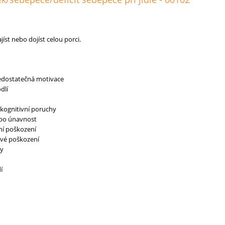
íst nebo dojíst celou porci.
edostatečná motivace
dlí
kognitivní poruchy
bo únavnost
í poškození
vé poškození
ty
í