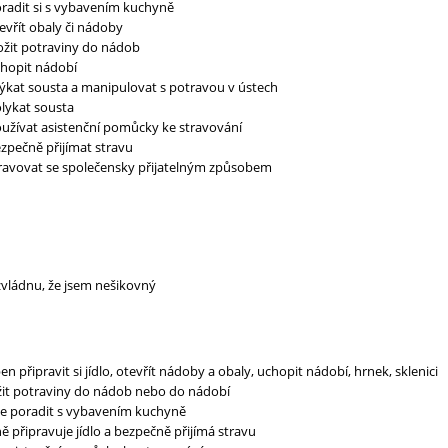
radit si s vybavením kuchyně
vřít obaly či nádoby
ožit potraviny do nádob
hopit nádobí
kat sousta a manipulovat s potravou v ústech
lykat sousta
užívat asistenční pomůcky ke stravování
pečně přijímat stravu
ravovat se společensky přijatelným způsobem
zvládnu, že jsem nešikovný
en připravit si jídlo, otevřít nádoby a obaly, uchopit nádobí, hrnek, sklenici
žit potraviny do nádob nebo do nádobí
že poradit s vybavením kuchyně
ě připravuje jídlo a bezpečně přijímá stravu