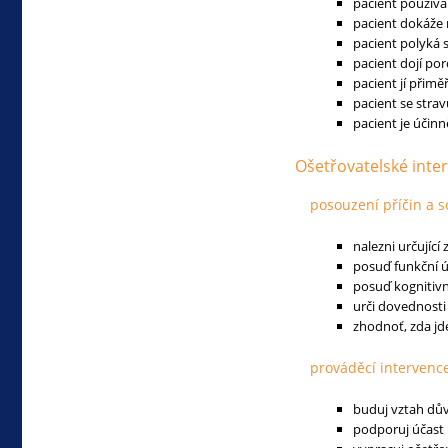
pacient používá
pacient dokáže 
pacient polyká 
pacient dojí por
pacient jí přim
pacient se stra
pacient je účin
Ošetřovatelské inte
posouzení příčin a s
nalezni určující
posuď funkční úr
posuď kognitivn
urči dovednosti 
zhodnoť, zda jde
prováděcí intervenc
buduj vztah dův
podporuj účast 