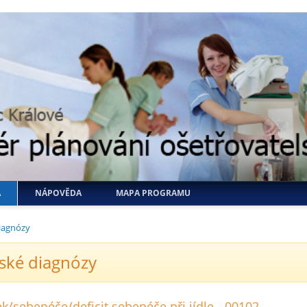
A
NÁPOVĚDA
MAPA PROGRAMU
iagnózy
ské diagnózy
ek/sebepéče/deficit sebepéče při jídle - 00102