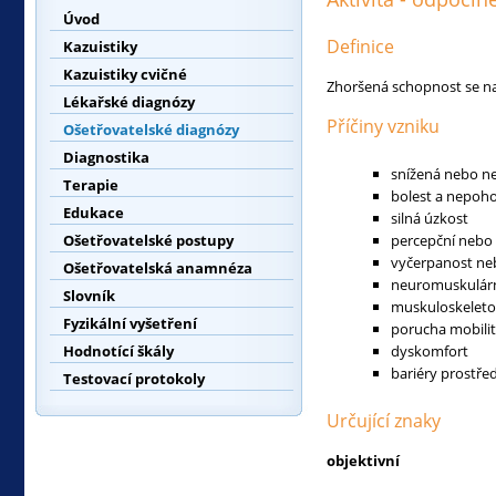
Úvod
Definice
Kazuistiky
Kazuistiky cvičné
Zhoršená schopnost se naj
Lékařské diagnózy
Příčiny vzniku
Ošetřovatelské diagnózy
Diagnostika
snížená nebo n
Terapie
bolest a nepoho
Edukace
silná úzkost
Ošetřovatelské postupy
percepční nebo 
vyčerpanost ne
Ošetřovatelská anamnéza
neuromuskulárn
Slovník
muskuloskeleto
Fyzikální vyšetření
porucha mobili
Hodnotící škály
dyskomfort
bariéry prostřed
Testovací protokoly
Určující znaky
objektivní