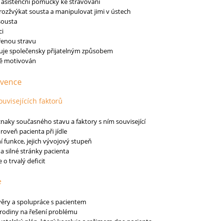
 asistenční pomůcky ke stravování
rozžvýkat sousta a manipulovat jimi v ústech
sousta
ci
ěřenou stravu
vuje společensky přijatelným způsobem
ně motivován
rvence
ouvisejících faktorů
 znaky současného stavu a faktory s ním související
oveň pacienta při jídle
í funkce, jejich vývojový stupeň
a silné stránky pacienta
 o trvalý deficit
e
ěry a spolupráce s pacientem
rodiny na řešení problému