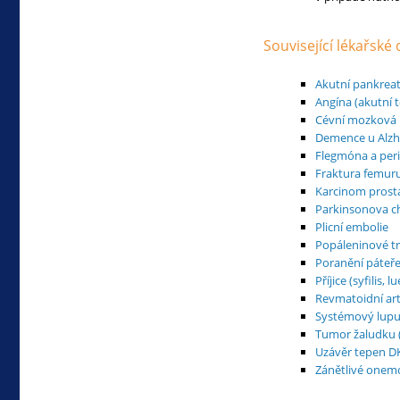
Související lékařské
Akutní pankreati
Angína (akutní t
Cévní mozková 
Demence u Alz
Flegmóna a peri
Fraktura femuru
Karcinom prosta
Parkinsonova c
Plicní embolie
Popáleninové 
Poranění páteře
Příjice (syfilis, lu
Revmatoidní artr
Systémový lupu
Tumor žaludku (
Uzávěr tepen D
Zánětlivé onemo