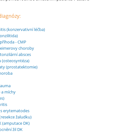
 diagnózy:
tis (konzervativní léčba)
onzilitida)
příhoda - CMP
heimerovy choroby
tonzilární absces
 (osteosyntéza)
ty (prostatektomie)
horoba
trauma
 a míchy
es)
itis
s erytematodes
resekce žaludku)
K (amputace DK)
cnění žil DK