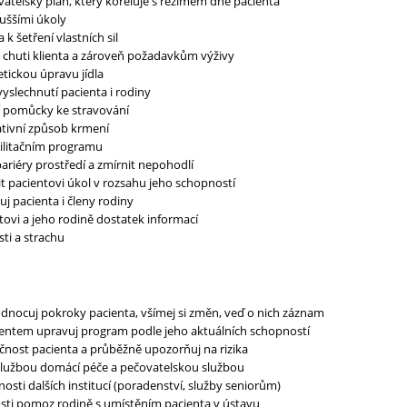
vatelský plán, který koreluje s režimem dne pacienta
duššími úkoly
 k šetření vlastních sil
 chuti klienta a zároveň požadavkům výživy
etickou úpravu jídla
 vyslechnutí pacienta i rodiny
ní pomůcky ke stravování
ativní způsob krmení
abilitačním programu
bariéry prostředí a zmírnit nepohodlí
 pacientovi úkol v rozsahu jeho schopností
j pacienta i členy rodiny
tovi a jeho rodině dostatek informací
sti a strachu
dnocuj pokroky pacienta, všímej si změn, veď o nich záznam
entem upravuj program podle jeho aktuálních schopností
čnost pacienta a průběžně upozorňuj na rizika
službou domácí péče a pečovatelskou službou
osti dalších institucí (poradenství, služby seniorům)
sti pomoz rodině s umístěním pacienta v ústavu