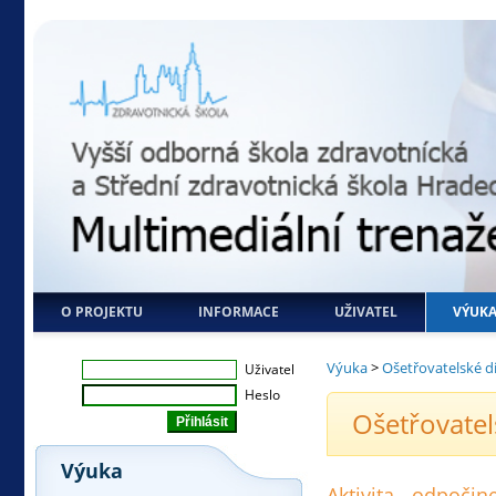
O PROJEKTU
INFORMACE
UŽIVATEL
VÝUK
Výuka
>
Ošetřovatelské d
Uživatel
Heslo
Ošetřovatel
Výuka
Aktivita - odpočin