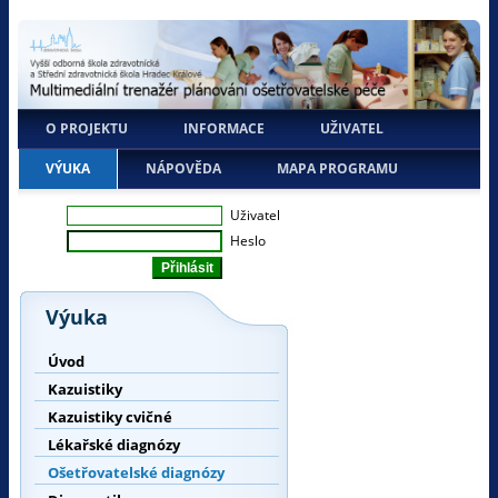
O PROJEKTU
INFORMACE
UŽIVATEL
VÝUKA
NÁPOVĚDA
MAPA PROGRAMU
Uživatel
Heslo
Výuka
Úvod
Kazuistiky
Kazuistiky cvičné
Lékařské diagnózy
Ošetřovatelské diagnózy