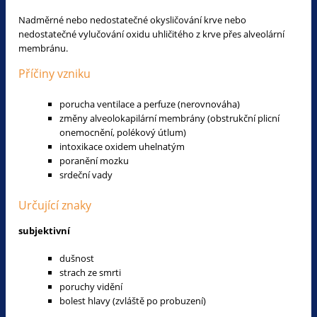
Nadměrné nebo nedostatečné okysličování krve nebo
nedostatečné vylučování oxidu uhličitého z krve přes alveolární
membránu.
Příčiny vzniku
porucha ventilace a perfuze (nerovnováha)
změny alveolokapilární membrány (obstrukční plicní
onemocnění, polékový útlum)
intoxikace oxidem uhelnatým
poranění mozku
srdeční vady
Určující znaky
subjektivní
dušnost
strach ze smrti
poruchy vidění
bolest hlavy (zvláště po probuzení)