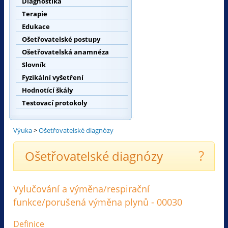
Diagnostika
Terapie
Edukace
Ošetřovatelské postupy
Ošetřovatelská anamnéza
Slovník
Fyzikální vyšetření
Hodnotící škály
Testovací protokoly
Výuka
>
Ošetřovatelské diagnózy
?
Ošetřovatelské diagnózy
Vylučování a výměna/respirační
funkce/porušená výměna plynů - 00030
Definice