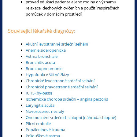
proveď edukaci pacienta a jeho rodiny o významu
relaxace, dechových cvičeních a použití respiračních
pomůcek v domácím prostředí
Související lékařské diagnózy:
Akutní levostranné srdeční selhání
Anemie sideropenická
Astma bronchiale
Bronchitis acuta
Bronchopneumonie
Hypofunkce štítné žlázy
Chronické levostranné srdeční selhání
Chronické pravostranné srdeční selhání
ICHS (by-pass)
Ischemická choroba srdeční – angina pectoris
Laryngitis acuta
Novorozenec nezralý
Onemocnění srdečních chlopní (náhrada chlopně)
Plicní embolie
Popáleninové trauma
Průduškové astma