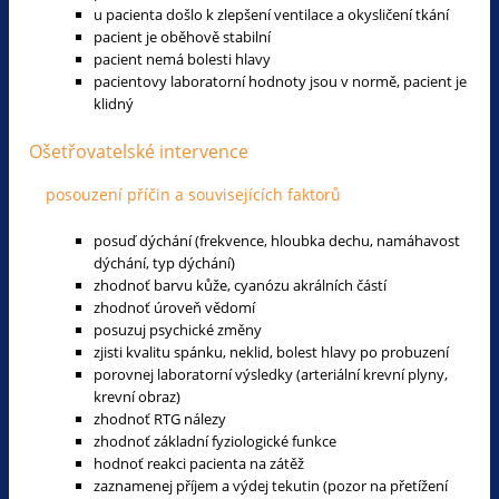
u pacienta došlo k zlepšení ventilace a okysličení tkání
pacient je oběhově stabilní
pacient nemá bolesti hlavy
pacientovy laboratorní hodnoty jsou v normě, pacient je
klidný
Ošetřovatelské intervence
posouzení příčin a souvisejících faktorů
posuď dýchání (frekvence, hloubka dechu, namáhavost
dýchání, typ dýchání)
zhodnoť barvu kůže, cyanózu akrálních částí
zhodnoť úroveň vědomí
posuzuj psychické změny
zjisti kvalitu spánku, neklid, bolest hlavy po probuzení
porovnej laboratorní výsledky (arteriální krevní plyny,
krevní obraz)
zhodnoť RTG nálezy
zhodnoť základní fyziologické funkce
hodnoť reakci pacienta na zátěž
zaznamenej příjem a výdej tekutin (pozor na přetížení