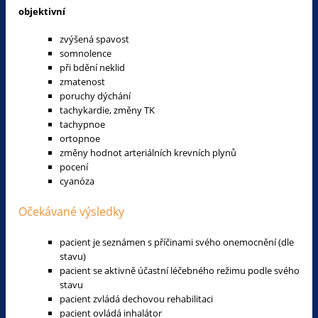
objektivní
zvýšená spavost
somnolence
při bdění neklid
zmatenost
poruchy dýchání
tachykardie, změny TK
tachypnoe
ortopnoe
změny hodnot arteriálních krevních plynů
pocení
cyanóza
Očekávané výsledky
pacient je seznámen s příčinami svého onemocnění (dle
stavu)
pacient se aktivně účastní léčebného režimu podle svého
stavu
pacient zvládá dechovou rehabilitaci
pacient ovládá inhalátor