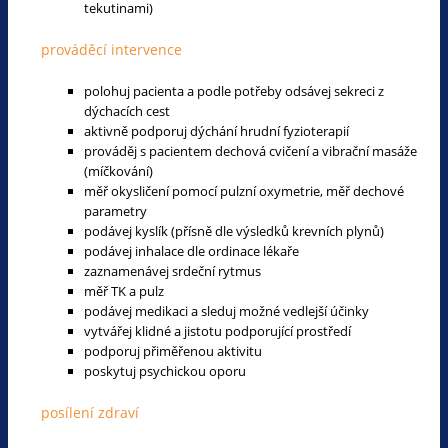
tekutinami)
prováděcí intervence
polohuj pacienta a podle potřeby odsávej sekreci z
dýchacích cest
aktivně podporuj dýchání hrudní fyzioterapií
prováděj s pacientem dechová cvičení a vibrační masáže
(míčkování)
měř okysličení pomocí pulzní oxymetrie, měř dechové
parametry
podávej kyslík (přísně dle výsledků krevních plynů)
podávej inhalace dle ordinace lékaře
zaznamenávej srdeční rytmus
měř TK a pulz
podávej medikaci a sleduj možné vedlejší účinky
vytvářej klidné a jistotu podporující prostředí
podporuj přiměřenou aktivitu
poskytuj psychickou oporu
posílení zdraví