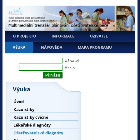
O PROJEKTU
INFORMACE
UŽIVATEL
VÝUKA
NÁPOVĚDA
MAPA PROGRAMU
Uživatel
Heslo
Výuka
Úvod
Kazuistiky
Kazuistiky cvičné
Lékařské diagnózy
Ošetřovatelské diagnózy