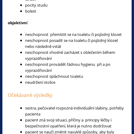
pocity studu
bolest
objektivní
neschopnost přemístit se na toaletu či pojízdný klozet
neschopnost posadit se na toaletu či pojízdný klozet
nebo následně vstát
neschopnost vhodně zacházet s oblečením během
vyprazdňování
neschopnost provádět řádnou hygienu při a po
vyprazdňování
neschopnost spláchnout toaletu
neudržení stolice
Očekávané výsledky
sestra, pečovatel rozpozná individuální slabiny, potřeby
pacienta
pacient zná svoji situaci, příčiny a principy léčby i
bezpečnostní opatření, která je nutno dodržovat
pacient se naučí změnit navyklé způsoby, aby byly