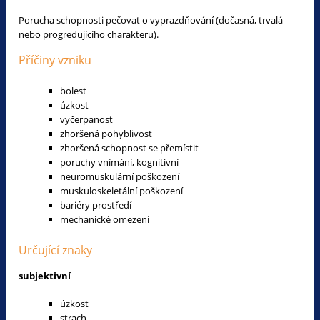
Porucha schopnosti pečovat o vyprazdňování (dočasná, trvalá
nebo progredujícího charakteru).
Příčiny vzniku
bolest
úzkost
vyčerpanost
zhoršená pohyblivost
zhoršená schopnost se přemístit
poruchy vnímání, kognitivní
neuromuskulární poškození
muskuloskeletální poškození
bariéry prostředí
mechanické omezení
Určující znaky
subjektivní
úzkost
strach