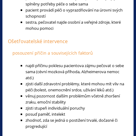
splněny potřeby péče o sebe sama
pacient provádí péči o vyprazdňování na úrovni svých
schopností
sestra, pečovatel najde osobní a veřejné zdroje, které
mohou pomoci
Ošetřovatelské intervence
posouzení příčin a souvisejících faktorů
najdi příčinu poklesu pacientova zájmu pečovat o sebe
sama (cévní mozková příhoda, Alzheimerova nemoc
atd.)
zjisti další zdravotní problémy, které mohou mít vliv na
péči (bolest, onemocnění srdce, užívání léků atd.)
věnuj pozornost dalším problémům včetně zhoršení
zraku, emoční stability
zjisti stupeň individuální poruchy
posuď paměť, intelekt
zhodnoť, zda se jedná o postižení trvalé, dočasné či
progredující