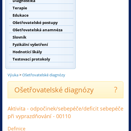
Diagnostika
Terapie
Edukace
Ošetřovatelské postupy
Ošetřovatelská anamnéza
Slovník
Fyzikální vyšetření
Hodnotící škály
Testovací protokoly
Výuka
>
Ošetřovatelské diagnózy
?
Ošetřovatelské diagnózy
Aktivita - odpočinek/sebepéče/deficit sebepéče
při vyprazdňování - 00110
Definice