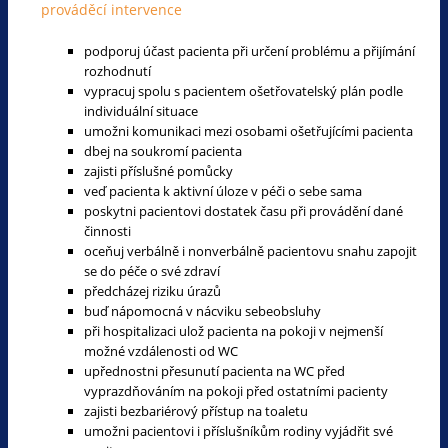
prováděcí intervence
podporuj účast pacienta při určení problému a přijímání
rozhodnutí
vypracuj spolu s pacientem ošetřovatelský plán podle
individuální situace
umožni komunikaci mezi osobami ošetřujícími pacienta
dbej na soukromí pacienta
zajisti příslušné pomůcky
veď pacienta k aktivní úloze v péči o sebe sama
poskytni pacientovi dostatek času při provádění dané
činnosti
oceňuj verbálně i nonverbálně pacientovu snahu zapojit
se do péče o své zdraví
předcházej riziku úrazů
buď nápomocná v nácviku sebeobsluhy
při hospitalizaci ulož pacienta na pokoji v nejmenší
možné vzdálenosti od WC
upřednostni přesunutí pacienta na WC před
vyprazdňováním na pokoji před ostatními pacienty
zajisti bezbariérový přístup na toaletu
umožni pacientovi i příslušníkům rodiny vyjádřit své