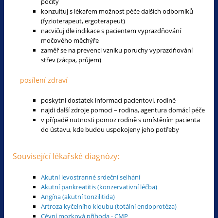
pocity
konzultuj s lékařem možnost péče dalších odborníků
(fyzioterapeut, ergoterapeut)
nacvičuj dle indikace s pacientem vyprazdňování
močového měchýře
zaměř se na prevenci vzniku poruchy vyprazdňování
střev (zácpa, průjem)
posílení zdraví
poskytni dostatek informací pacientovi, rodině
najdi další zdroje pomoci – rodina, agentura domácí péče
v případě nutnosti pomoz rodině s umístěním pacienta
do ústavu, kde budou uspokojeny jeho potřeby
Související lékařské diagnózy:
Akutní levostranné srdeční selhání
Akutní pankreatitis (konzervativní léčba)
Angína (akutní tonzilitida)
Artroza kyčelního kloubu (totální endoprotéza)
Cévní mozková příhoda - CMP