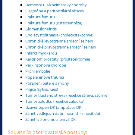
Demence u Alzheimerovy choroby
Flegmóna a peritonzilární absces
Fraktura femuru
Fraktura femuru (osteosyntéza)
Glomerulonefritis
Cholecystolithiasis (cholecystektomie)
Chronické levostranné srdeční selhání
Chronické pravostranné srdeční selhání
Infarkt myokardu
Karcinom prostaty (prostatektomie)
Parkinsonova choroba
Plicní embolie
Popáleninové trauma
Poranění páteře a míchy
Příjice (syfilis, lues)
Tumor tlustého střeva (resekce střeva, stomie)
Tumor žaludku (resekce žaludku)
Uzávěr tepen DK (amputace DK)
Zánět vedlejších dutin nosních (sinusitida)
Zánětlivé onemocnění žil DK
Související ošetřovatelské postupy: