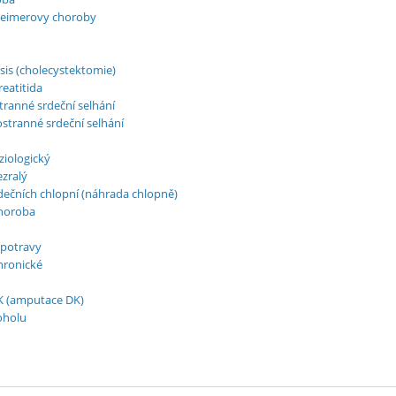
heimerovy choroby
asis (cholecystektomie)
eatitida
tranné srdeční selhání
stranné srdeční selhání
iologický
zralý
ečních chlopní (náhrada chlopně)
horoba
 potravy
chronické
K (amputace DK)
koholu