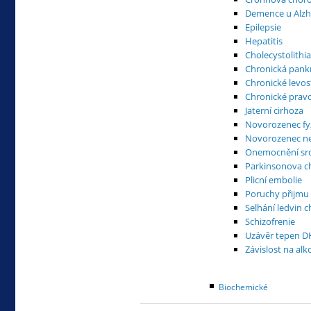
Demence u Alz
Epilepsie
Hepatitis
Cholecystolithi
Chronická pankr
Chronické levos
Chronické pravo
Jaterní cirhoza
Novorozenec fyz
Novorozenec ne
Onemocnění srd
Parkinsonova c
Plicní embolie
Poruchy přijmu
Selhání ledvin 
Schizofrenie
Uzávěr tepen D
Závislost na al
Biochemické