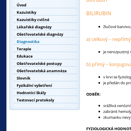
Úvod
Kazuistiky
BILIRUBIN
Kazuistiky cvičné
žlučové barvivo,
Lékařské diagnózy
Ošetřovatelské diagnózy
a) celkový – nepřím
Diagnostika
Terapie
je nerozpustný 
Edukace
Ošetřovatelské postupy
b) přímý – konjugov
Ošetřovatelská anamnéza
v krvi se fyzio
Slovník
je předán do pr
Fyzikální vyšetření
Hodnotící škály
ODBĚR:
Testovací protokoly
srážlivá venózní
zabránit hemol
zkumavku nevys
FYZIOLOGICKÁ HODNOT