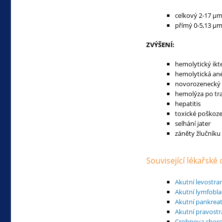
celkový 2-17 µm
přímý 0-5,13 µm
ZVÝŠENÍ:
hemolytický ikt
hemolytická a
novorozenecký 
hemolýza po tr
hepatitis
toxické poškoze
selhání jater
záněty žlučníku
Související lékařské
Akutní levostra
Akutní lymfobla
Akutní pankreati
Akutní pravostr
Crohnova chor