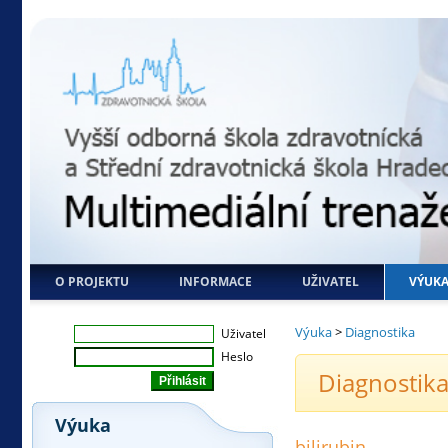
O PROJEKTU
INFORMACE
UŽIVATEL
VÝUK
Výuka
>
Diagnostika
Uživatel
Heslo
Diagnostika
Výuka
bilirubin