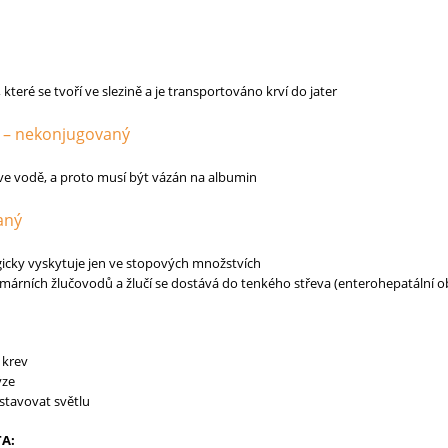
 které se tvoří ve slezině a je transportováno krví do jater
ý – nekonjugovaný
ve vodě, a proto musí být vázán na albumin
aný
logicky vyskytuje jen ve stopových množstvích
imárních žlučovodů a žlučí se dostává do tenkého střeva (enterohepatální o
 krev
ýze
tavovat světlu
A: