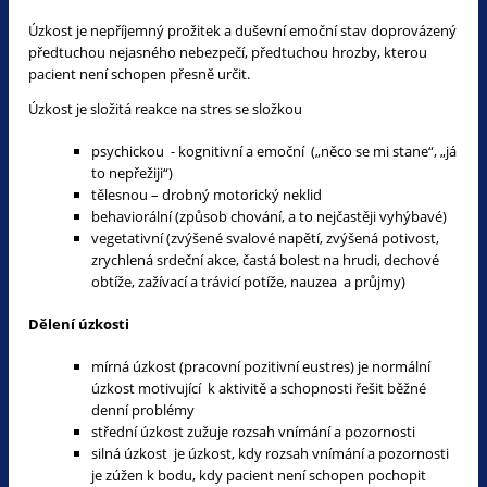
Úzkost je nepříjemný prožitek a duševní emoční stav doprovázený
předtuchou nejasného nebezpečí, předtuchou hrozby, kterou
pacient není schopen přesně určit.
Úzkost je složitá reakce na stres se složkou
psychickou - kognitivní a emoční („něco se mi stane“, „já
to nepřežiji“)
tělesnou – drobný motorický neklid
behaviorální (způsob chování, a to nejčastěji vyhýbavé)
vegetativní (zvýšené svalové napětí, zvýšená potivost,
zrychlená srdeční akce, častá bolest na hrudi, dechové
obtíže, zažívací a trávicí potíže, nauzea a průjmy)
Dělení úzkosti
mírná úzkost (pracovní pozitivní eustres) je normální
úzkost motivující k aktivitě a schopnosti řešit běžné
denní problémy
střední úzkost zužuje rozsah vnímání a pozornosti
silná úzkost je úzkost, kdy rozsah vnímání a pozornosti
je zúžen k bodu, kdy pacient není schopen pochopit