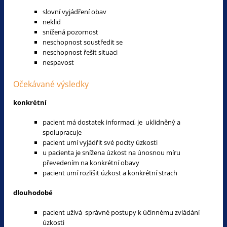
slovní vyjádření obav
neklid
snížená pozornost
neschopnost soustředit se
neschopnost řešit situaci
nespavost
Očekávané výsledky
konkrétní
pacient má dostatek informací, je uklidněný a
spolupracuje
pacient umí vyjádřit své pocity úzkosti
u pacienta je snížena úzkost na únosnou míru
převedením na konkrétní obavy
pacient umí rozlišit úzkost a konkrétní strach
dlouhodobé
pacient užívá správné postupy k účinnému zvládání
úzkosti