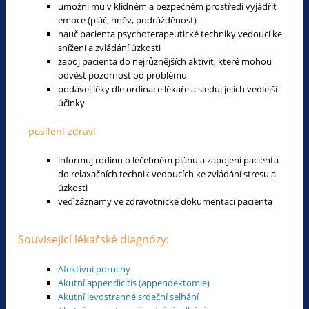
umožni mu v klidném a bezpečném prostředí vyjádřit
emoce (pláč, hněv, podrážděnost)
nauč pacienta psychoterapeutické techniky vedoucí ke
snížení a zvládání úzkosti
zapoj pacienta do nejrůznějších aktivit, které mohou
odvést pozornost od problému
podávej léky dle ordinace lékaře a sleduj jejich vedlejší
účinky
posílení zdraví
informuj rodinu o léčebném plánu a zapojení pacienta
do relaxačních technik vedoucích ke zvládání stresu a
úzkosti
veď záznamy ve zdravotnické dokumentaci pacienta
Související lékařské diagnózy:
Afektivní poruchy
Akutní appendicitis (appendektomie)
Akutní levostranné srdeční selhání