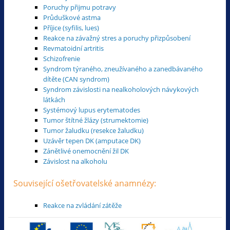
Poruchy přijmu potravy
Průduškové astma
Příjice (syfilis, lues)
Reakce na závažný stres a poruchy přizpůsobení
Revmatoidní artritis
Schizofrenie
Syndrom týraného, zneužívaného a zanedbávaného
dítěte (CAN syndrom)
Syndrom závislosti na nealkoholových návykových
látkách
Systémový lupus erytematodes
Tumor štítné žlázy (strumektomie)
Tumor žaludku (resekce žaludku)
Uzávěr tepen DK (amputace DK)
Zánětlivé onemocnění žil DK
Závislost na alkoholu
Související ošetřovatelské anamnézy:
Reakce na zvládání zátěže