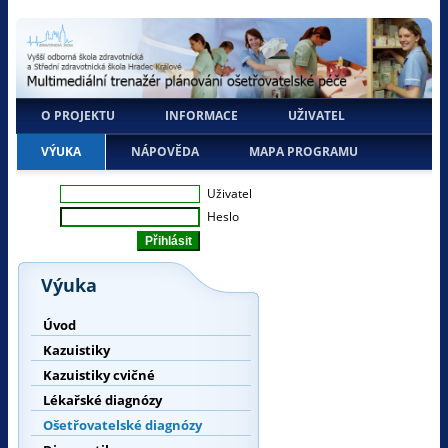
O PROJEKTU
INFORMACE
UŽIVATEL
VÝUKA
NÁPOVĚDA
MAPA PROGRAMU
Uživatel
Heslo
Výuka
Úvod
Kazuistiky
Kazuistiky cvičné
Lékařské diagnózy
Ošetřovatelské diagnózy