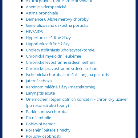
Akutní pravostranné srdeční selhání
Anemie sideropenická
Astma bronchiale
Demence u Alzheimerovy choroby
Generalizovaná úzkostná porucha
HIV/AIDS
Hyperfunkce štítné žlázy
Hypofunkce štítné žlázy
Cholecystolithiasis (cholecystektomie)
Chronická myeloidní leukémie
Chronické levostranné srdeční selhání
Chronické pravostranné srdeční selhání
Ischemická choroba srdeční – angina pectoris
Jaterní cirhoza
Karcinom mléčné žlázy (mastektomie)
Laryngitis acuta
Onemocnění tepen dolních končetin – chronický uzávěr
(po rekonstrukci tepny)
Parkinsonova choroba
Plicní embolie
Pohlavní nemoci
Poranění páteře a míchy
Poruchy osobnosti