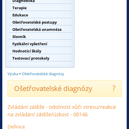
Diagnostika
Terapie
Edukace
Ošetřovatelské postupy
Ošetřovatelská anamnéza
Slovník
Fyzikální vyšetření
Hodnotící škály
Testovací protokoly
Výuka
>
Ošetřovatelské diagnózy
?
Ošetřovatelské diagnózy
Zvládání zátěže - odolnost vůči stresu/reakce
na zvládání zátěže/úzkost - 00146
Definice