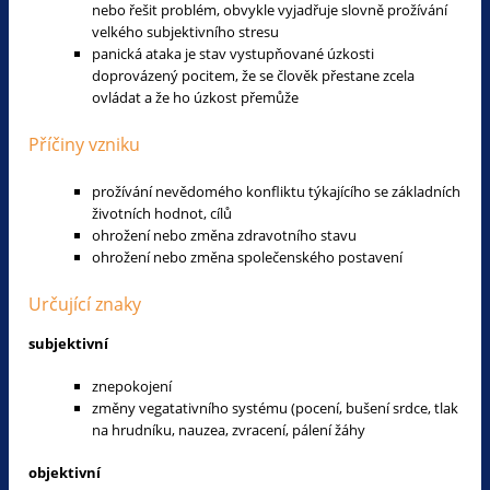
nebo řešit problém, obvykle vyjadřuje slovně prožívání
velkého subjektivního stresu
panická ataka je stav vystupňované úzkosti
doprovázený pocitem, že se člověk přestane zcela
ovládat a že ho úzkost přemůže
Příčiny vzniku
prožívání nevědomého konfliktu týkajícího se základních
životních hodnot, cílů
ohrožení nebo změna zdravotního stavu
ohrožení nebo změna společenského postavení
Určující znaky
subjektivní
znepokojení
změny vegatativního systému (pocení, bušení srdce, tlak
na hrudníku, nauzea, zvracení, pálení žáhy
objektivní