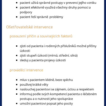
pacient užívá správné postupy v prevenci jejího vzniku
pacient efektivně využívá všechny druhy pomoci a
podpory
pacient řeší správně problémy
Ošetřovatelské intervence
posouzení příčin a souvisejících faktorů
zjisti od pacienta i rodinných příslušníků možné příčiny
úzkosti
zjisti stupeň úzkosti (mírná, střední, silná)
sleduj u pacienta projevy úzkosti
prováděcí intervence
mluv s pacientem klidně, beze spěchu
používej krátké věty
naslouchej pacientovi se zájmem, úctou a respektem
informuj podle svých kompetencí pacienta o léčebném
postupu a o nutnosti jeho spolupráce
umožni pacientovi popsat jeho pocity