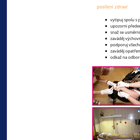
posílení zdraví
vytipuj spolu s
upozorni přede
snaž se usměrni
zaváděj výchov
podporuj všechn
zaváděj opatření
odkaž na odborn