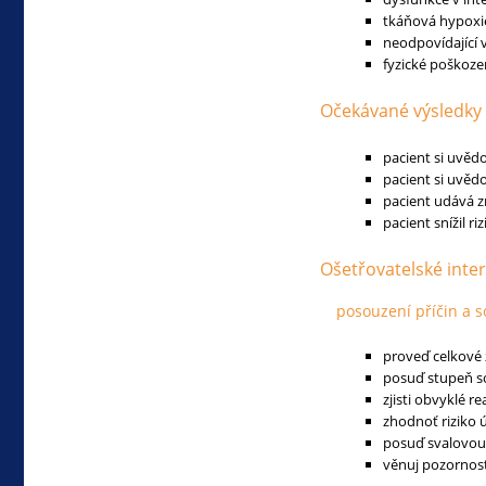
tkáňová hypoxi
neodpovídající 
fyzické poškoze
Očekávané výsledky
pacient si uvěd
pacient si uvědo
pacient udává z
pacient snížil 
Ošetřovatelské inte
posouzení příčin a s
proveď celkové 
posuď stupeň s
zjisti obvyklé r
zhodnoť riziko 
posuď svalovou
věnuj pozornost 