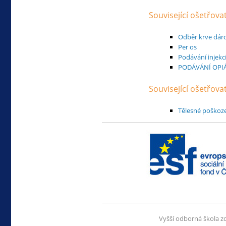
Související ošetřova
Odběr krve dárc
Per os
Podávání injekc
PODÁVÁNÍ OPIÁT
Související ošetřov
Tělesné poškoz
Vyšší odborná škola z