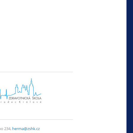
ho 234,
herma@zshk.cz