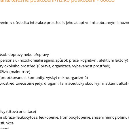
zením v důsledku interakce prostředí s jeho adaptivními a obrannými možn
ůsob dopravy nebo přepravy
o personálu (nozokomiální agens, způsob práce, kognitivní, afektivní faktory)
y okolního prostředí (úprava, organizace, vybavenost prostředí)
živa (malnutrice)
y (proočkovanost komunity, výskyt mikroorganizmů)
(prostředí znečištěné jedy, drogami, farmaceuticky škodlivými látkami, alk
ivy (citová orientace)
 obraze (leukocytóza, leukopenie, trombocytopenie, snížení hemoglobinu),
ysfunkce
egraci