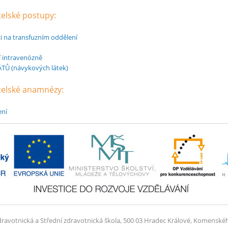
telské postupy:
i na transfuzním oddělení
í intravenózně
Ů (návykových látek)
atelské anamnézy:
ení
dravotnická a Střední zdravotnická škola, 500 03 Hradec Králové, Komenské