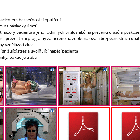
 pacientem bezpečnostní opatření
m na následky úrazů
t názory pacienta a jeho rodinných příslušníků na prevenci úrazů a poškoze
ně–preventivní programy zaměřené na zdokonalování bezpečnostních opatř
y vzdělávací akce
 snižující stres a uvolňující napětí pacienta
íky, pokud je třeba