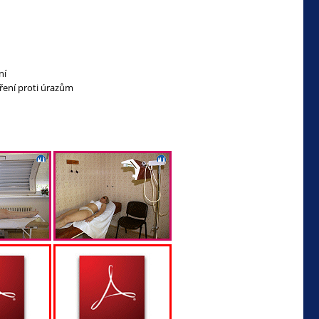
ní
ení proti úrazům