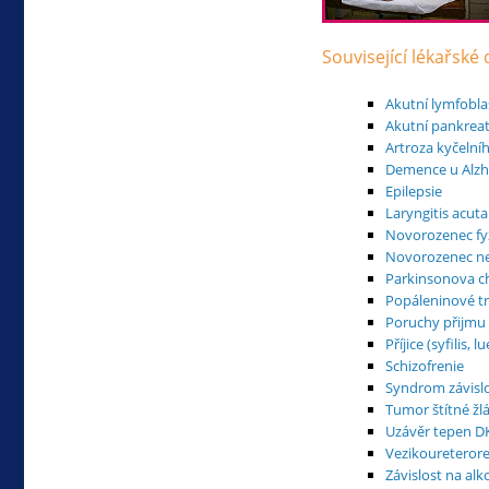
Související lékařské
Akutní lymfobla
Akutní pankreati
Artroza kyčelní
Demence u Alz
Epilepsie
Laryngitis acuta
Novorozenec fyz
Novorozenec ne
Parkinsonova c
Popáleninové 
Poruchy přijmu
Příjice (syfilis, lu
Schizofrenie
Syndrom závisl
Tumor štítné žl
Uzávěr tepen D
Vezikoureterore
Závislost na al