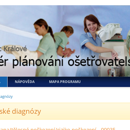
A
NÁPOVĚDA
MAPA PROGRAMU
iagnózy
ské diagnózy
ana/tělesné poškození/riziko poškození - 00035