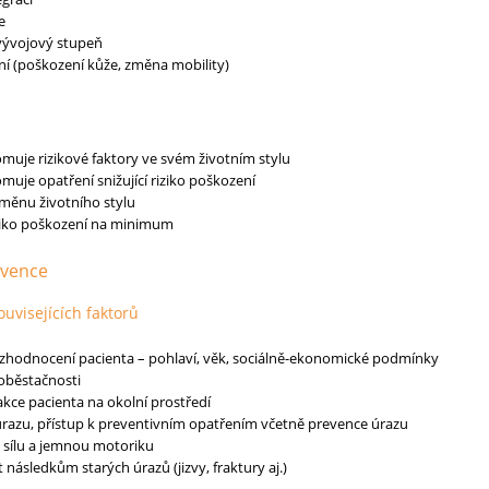
e
vývojový stupeň
ní (poškození kůže, změna mobility)
omuje rizikové faktory ve svém životním stylu
muje opatření snižující riziko poškození
měnu životního stylu
riziko poškození na minimum
rvence
ouvisejících faktorů
zhodnocení pacienta – pohlaví, věk, sociálně-ekonomické podmínky
oběstačnosti
eakce pacienta na okolní prostředí
úrazu, přístup k preventivním opatřením včetně prevence úrazu
 sílu a jemnou motoriku
následkům starých úrazů (jizvy, fraktury aj.)