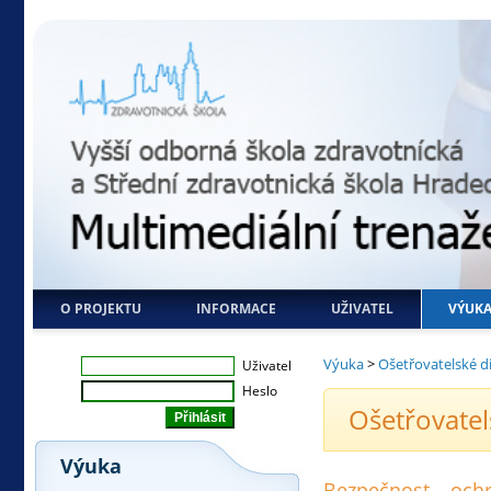
O PROJEKTU
INFORMACE
UŽIVATEL
VÝUK
Výuka
>
Ošetřovatelské d
Uživatel
Heslo
Ošetřovatel
Výuka
Bezpečnost – ochr