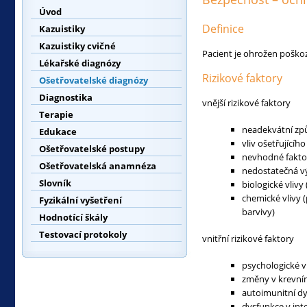
Úvod
Definice
Kazuistiky
Kazuistiky cvičné
Pacient je ohrožen poško
Lékařské diagnózy
Rizikové faktory
Ošetřovatelské diagnózy
Diagnostika
vnější rizikové faktory
Terapie
neadekvátní zp
Edukace
vliv ošetřujícíh
Ošetřovatelské postupy
nevhodné faktor
Ošetřovatelská anamnéza
nedostatečná vý
Slovník
biologické vliv
chemické vlivy 
Fyzikální vyšetření
barvivy)
Hodnotící škály
Testovací protokoly
vnitřní rizikové faktory
psychologické vl
změny v krevním
autoimunitní d
dysfunkce v int