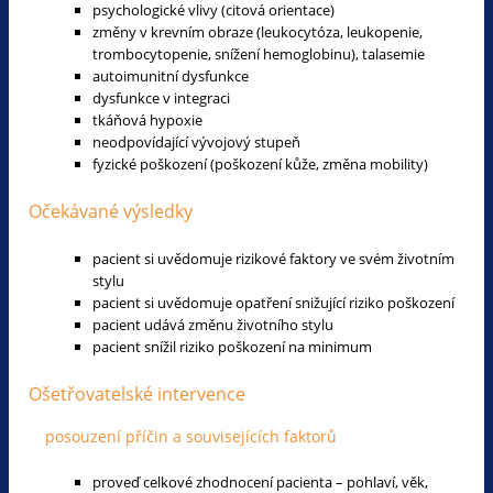
psychologické vlivy (citová orientace)
změny v krevním obraze (leukocytóza, leukopenie,
trombocytopenie, snížení hemoglobinu), talasemie
autoimunitní dysfunkce
dysfunkce v integraci
tkáňová hypoxie
neodpovídající vývojový stupeň
fyzické poškození (poškození kůže, změna mobility)
Očekávané výsledky
pacient si uvědomuje rizikové faktory ve svém životním
stylu
pacient si uvědomuje opatření snižující riziko poškození
pacient udává změnu životního stylu
pacient snížil riziko poškození na minimum
Ošetřovatelské intervence
posouzení příčin a souvisejících faktorů
proveď celkové zhodnocení pacienta – pohlaví, věk,