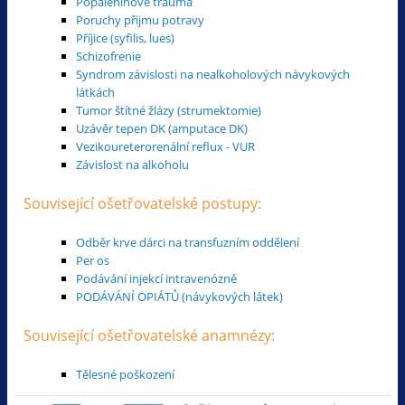
Popáleninové trauma
Poruchy přijmu potravy
Příjice (syfilis, lues)
Schizofrenie
Syndrom závislosti na nealkoholových návykových
látkách
Tumor štítné žlázy (strumektomie)
Uzávěr tepen DK (amputace DK)
Vezikoureterorenální reflux - VUR
Závislost na alkoholu
Související ošetřovatelské postupy:
Odběr krve dárci na transfuzním oddělení
Per os
Podávání injekcí intravenózně
PODÁVÁNÍ OPIÁTŮ (návykových látek)
Související ošetřovatelské anamnézy:
Tělesné poškození