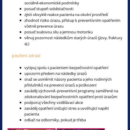
sociálně-ekonomické podmínky
posuď stupeň soběstačnosti
zjisti obvyklé reakce pacienta na okolní prostředí
zhodnoť riziko úrazu, přístup k preventivním opatřením
včetně prevence úrazu
posuď svalovou sílu a jemnou motoriku
věnuj pozornost následkům starých úrazů (jizvy, fraktury
aj.)
posílení zdraví
vytipuj spolu s pacientem bezpečnostní opatření
upozorni předem na následky úrazů
snaž se usměrnit názory pacienta a jeho rodinných
příslušníků na prevenci úrazů a poškození
zaváděj výchovně–preventivní programy zaměřené na
zdokonalování bezpečnostních opatření proti úrazům
podporuj všechny vzdělávací akce
zaváděj opatření snižující stres a uvolňující napětí
pacienta
odkaž na odborníky, pokud je třeba