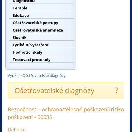
Diagnostika
Terapie
Edukace
Ošetřovatelské postupy
Ošetřovatelská anamnéza
Slovník
Fyzikální vyšetření
Hodnotící škály
Testovací protokoly
Výuka
>
Ošetřovatelské diagnózy
?
Ošetřovatelské diagnózy
Bezpečnost – ochrana/tělesné poškození/riziko
poškození - 00035
Definice