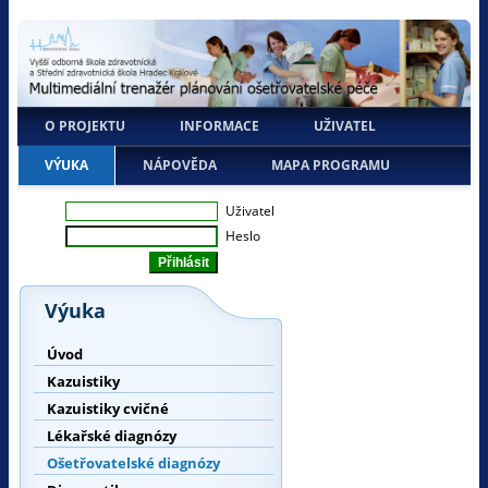
O PROJEKTU
INFORMACE
UŽIVATEL
VÝUKA
NÁPOVĚDA
MAPA PROGRAMU
Uživatel
Heslo
Výuka
Úvod
Kazuistiky
Kazuistiky cvičné
Lékařské diagnózy
Ošetřovatelské diagnózy