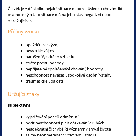
Člověk je v důsledku nějaké situace nebo v důsledku chování lidí
osamocený a tato situace má na jeho stav negativní nebo
ohrožující vliv.
Příčiny vzniku
opoždění ve vývoji
nevyzrálé zájmy
narušení fyzického vzhledu
ztráta pocitu pohody
nepřijatelné společenské chování, hodnoty
neschopnost navázat uspokojivé osobní vztahy
traumatické události
Určující znaky
subjektivní
vyjadřování pocitů odmítnutí
pocit neschopnosti plnit očekávání druhých
neadekvátní či chybějící významný smysl života
zájmy nepřiměřené vývojovému stadiu