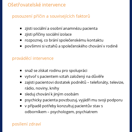
Ošetřovatelské intervence
posouzení příčin a souvisejících faktorů
zjisti sociální a osobní anamnézu pacienta
zjisti příčiny sociální izolace
rozpoznej, co brání společenskému kontaktu
povšimni si vztahů a společenského chování v rodině
prováděcí intervence
snaž se získat rodinu pro spolupráci
vytvoř s pacientem vztah založený na důvěře
zajisti pacientovi dostatek podnětů – telefonáty, televize,
rádio, noviny, knihy
sleduj chování k jiným osobám
psychicky pacienta povzbuzuj, vyjádři mu svoji podporu
v případě potřeby konzultuj pacientův stav s
odborníkem – psychologem, psychiatrem
posílení zdraví