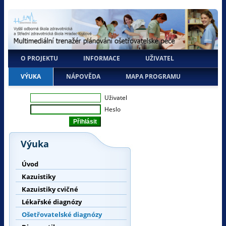
O PROJEKTU
INFORMACE
UŽIVATEL
VÝUKA
NÁPOVĚDA
MAPA PROGRAMU
Uživatel
Heslo
Výuka
Úvod
Kazuistiky
Kazuistiky cvičné
Lékařské diagnózy
Ošetřovatelské diagnózy