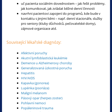
uč pacienta sociálním dovednostem – jak řešit problémy,
jak komunikovat, jak zvládat běžné denní činnosti
navrhni pacientovi zapojení do programů, kde bude v
kontaktu s jinými lidmi – např. denní stacionáře, služby
pro seniory (kluby důchodců, pečovatelské domy),
zájmové organizace atd.
Související lékařské diagnózy:
Afektivní poruchy
Akutní lymfoblastická leukémie
Demence u Alzheimerovy choroby
Generalizovaná úzkostná porucha
Hepatitis
HIV/AIDS
Kapavka (gonorea)
Lupénka (psoriáza)
Maligní melanom
Pásový opar (herpes zoster)
Pohlavní nemoci
Popáleninové trauma