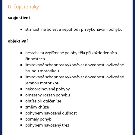
Určující znaky
subjektivní
stížnosti na bolest a nepohodlí při vykonávání pohybu
objektivní
nestabilita vzpřímené polohy těla při každodenních
činnostech
limitovaná schopnost vykonávat dovednosti ovlivněné
hrubou motorikou
limitovaná schopnost vykonávat dovednosti ovlivněné
jemnou motorikou
nekoordinované pohyby
omezený rozsah pohybu
obtíže při otáčení se
změny chůze
pohybem navozená dušnost
pomalý pohyb
pohybem navozený třes