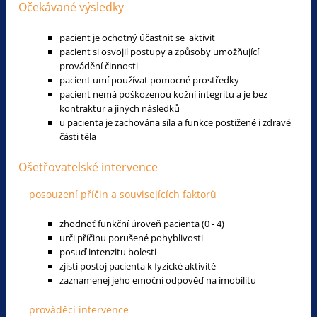
Očekávané výsledky
pacient je ochotný účastnit se aktivit
pacient si osvojil postupy a způsoby umožňující
provádění činnosti
pacient umí používat pomocné prostředky
pacient nemá poškozenou kožní integritu a je bez
kontraktur a jiných následků
u pacienta je zachována síla a funkce postižené i zdravé
části těla
Ošetřovatelské intervence
posouzení příčin a souvisejících faktorů
zhodnoť funkční úroveň pacienta (0 - 4)
urči příčinu porušené pohyblivosti
posuď intenzitu bolesti
zjisti postoj pacienta k fyzické aktivitě
zaznamenej jeho emoční odpověď na imobilitu
prováděcí intervence