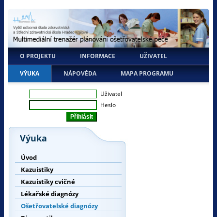
O PROJEKTU
INFORMACE
UŽIVATEL
VÝUKA
NÁPOVĚDA
MAPA PROGRAMU
Uživatel
Heslo
Výuka
Úvod
Kazuistiky
Kazuistiky cvičné
Lékařské diagnózy
Ošetřovatelské diagnózy