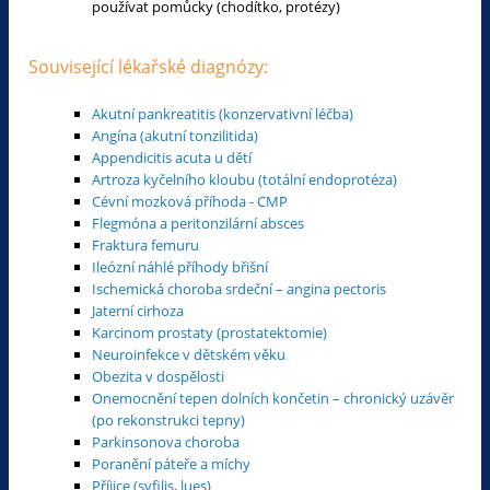
používat pomůcky (chodítko, protézy)
Související lékařské diagnózy:
Akutní pankreatitis (konzervativní léčba)
Angína (akutní tonzilitida)
Appendicitis acuta u dětí
Artroza kyčelního kloubu (totální endoprotéza)
Cévní mozková příhoda - CMP
Flegmóna a peritonzilární absces
Fraktura femuru
Ileózní náhlé příhody břišní
Ischemická choroba srdeční – angina pectoris
Jaterní cirhoza
Karcinom prostaty (prostatektomie)
Neuroinfekce v dětském věku
Obezita v dospělosti
Onemocnění tepen dolních končetin – chronický uzávěr
(po rekonstrukci tepny)
Parkinsonova choroba
Poranění páteře a míchy
Příjice (syfilis, lues)