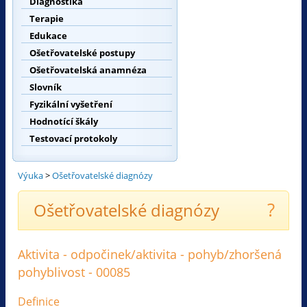
Diagnostika
Terapie
Edukace
Ošetřovatelské postupy
Ošetřovatelská anamnéza
Slovník
Fyzikální vyšetření
Hodnotící škály
Testovací protokoly
Výuka
>
Ošetřovatelské diagnózy
?
Ošetřovatelské diagnózy
Aktivita - odpočinek/aktivita - pohyb/zhoršená
pohyblivost - 00085
Definice