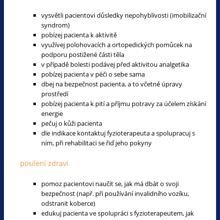
vysvětli pacientovi důsledky nepohyblivosti (imobilizační
syndrom)
pobízej pacienta k aktivitě
využívej polohovacích a ortopedických pomůcek na
podporu postižené části těla
v případě bolesti podávej před aktivitou analgetika
pobízej pacienta v péči o sebe sama
dbej na bezpečnost pacienta, a to včetně úpravy
prostředí
pobízej pacienta k pití a příjmu potravy za účelem získání
energie
pečuj o kůži pacienta
dle indikace kontaktuj fyzioterapeuta a spolupracuj s
ním, při rehabilitaci se řiď jeho pokyny
posílení zdraví
pomoz pacientovi naučit se, jak má dbát o svoji
bezpečnost (např. při používání invalidního vozíku,
odstranit koberce)
edukuj pacienta ve spolupráci s fyzioterapeutem, jak