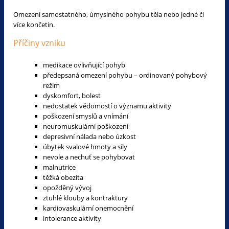
Omezení samostatného, úmyslného pohybu těla nebo jedné či
více končetin.
Příčiny vzniku
medikace ovlivňující pohyb
předepsaná omezení pohybu – ordinovaný pohybový
režim
dyskomfort, bolest
nedostatek vědomostí o významu aktivity
poškození smyslů a vnímání
neuromuskulární poškození
depresivní nálada nebo úzkost
úbytek svalové hmoty a síly
nevole a nechuť se pohybovat
malnutrice
těžká obezita
opožděný vývoj
ztuhlé klouby a kontraktury
kardiovaskulární onemocnění
intolerance aktivity