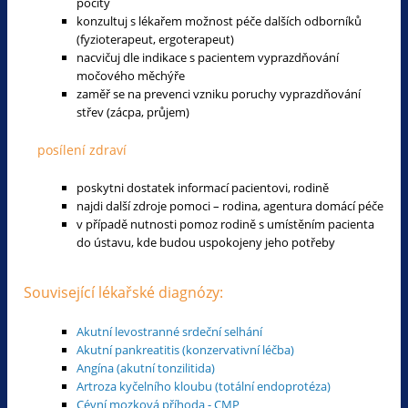
pocity
konzultuj s lékařem možnost péče dalších odborníků
(fyzioterapeut, ergoterapeut)
nacvičuj dle indikace s pacientem vyprazdňování
močového měchýře
zaměř se na prevenci vzniku poruchy vyprazdňování
střev (zácpa, průjem)
posílení zdraví
poskytni dostatek informací pacientovi, rodině
najdi další zdroje pomoci – rodina, agentura domácí péče
v případě nutnosti pomoz rodině s umístěním pacienta
do ústavu, kde budou uspokojeny jeho potřeby
Související lékařské diagnózy:
Akutní levostranné srdeční selhání
Akutní pankreatitis (konzervativní léčba)
Angína (akutní tonzilitida)
Artroza kyčelního kloubu (totální endoprotéza)
Cévní mozková příhoda - CMP