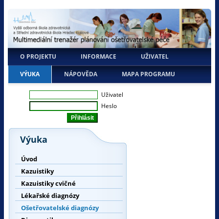
O PROJEKTU
INFORMACE
UŽIVATEL
VÝUKA
NÁPOVĚDA
MAPA PROGRAMU
Uživatel
Heslo
Výuka
Úvod
Kazuistiky
Kazuistiky cvičné
Lékařské diagnózy
Ošetřovatelské diagnózy