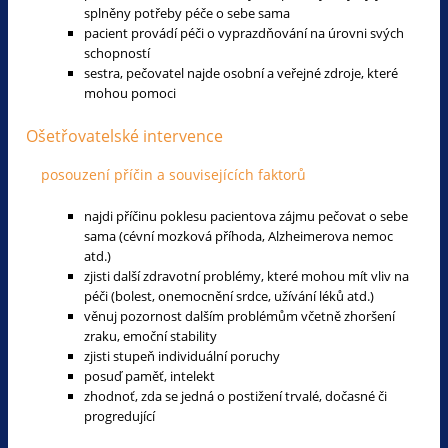
splněny potřeby péče o sebe sama
pacient provádí péči o vyprazdňování na úrovni svých
schopností
sestra, pečovatel najde osobní a veřejné zdroje, které
mohou pomoci
Ošetřovatelské intervence
posouzení příčin a souvisejících faktorů
najdi příčinu poklesu pacientova zájmu pečovat o sebe
sama (cévní mozková příhoda, Alzheimerova nemoc
atd.)
zjisti další zdravotní problémy, které mohou mít vliv na
péči (bolest, onemocnění srdce, užívání léků atd.)
věnuj pozornost dalším problémům včetně zhoršení
zraku, emoční stability
zjisti stupeň individuální poruchy
posuď paměť, intelekt
zhodnoť, zda se jedná o postižení trvalé, dočasné či
progredující