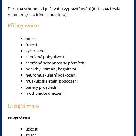
Porucha schopnosti pečovat o vyprazdňování (dočasná, trvalá
nebo progredujícího charakteru).
Příčiny vzniku
bolest
úzkost
vyčerpanost
zhoršená pohyblivost
zhoršená schopnost se přemístit
poruchy vnímání, kognitivní
neuromuskulární poškození
muskuloskeletální poškození
bariéry prostředí
mechanické omezení
Určující znaky
subjektivní
úzkost
strach