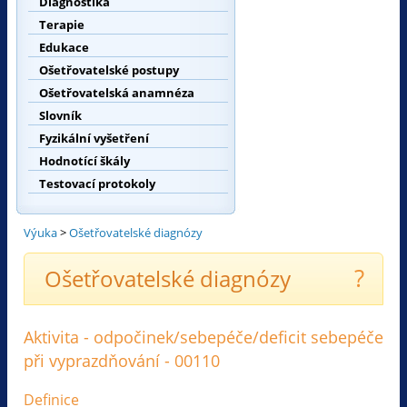
Diagnostika
Terapie
Edukace
Ošetřovatelské postupy
Ošetřovatelská anamnéza
Slovník
Fyzikální vyšetření
Hodnotící škály
Testovací protokoly
Výuka
>
Ošetřovatelské diagnózy
?
Ošetřovatelské diagnózy
Aktivita - odpočinek/sebepéče/deficit sebepéče
při vyprazdňování - 00110
Definice