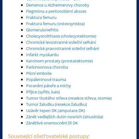
Demence u Alzheimerovy choroby
Flegmóna a peritonzilární absces
Fraktura femuru
Fraktura femuru (osteosyntéza)
Glomerulonefritis
Cholecystolithiasis (cholecystektomie)
Chronické levostranné srdeční selhání
Chronické pravostranné srdeční selhání
Infarkt myokardu
Karcinom prostaty (prostatektomie)
Parkinsonova choroba
Plicní embolie
Popáleninové trauma
Poranění páteře a míchy
Příjice (syfilis, lues)
Tumor tlustého střeva (resekce střeva, stomie)
Tumor žaludku (resekce žaludku)
Uzávěr tepen DK (amputace DK)
Zánět vedlejších dutin nosních (sinusitida)
Zánětlivé onemocnění žil DK
Související ošetřovatelské postupy: