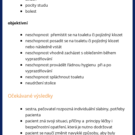
pocity studu
bolest
objektivní
neschopnost přemístit se na toaletu či pojízdný klozet
neschopnost posadit se na toaletu či pojízdný klozet
nebo následně vstát
neschopnost vhodně zacházet s oblečením během
vyprazdňování
neschopnost provádět řádnou hygienu při a po
vyprazdňování
neschopnost spláchnout toaletu
neudržení stolice
Očekávané výsledky
sestra, pečovatel rozpozná individuální slabiny, potřeby
pacienta
pacient zná svoji situaci, příčiny a principy léčby i
bezpečnostní opatření, která je nutno dodržovat
pacient se naučí změnit navyklé způsoby, aby byly