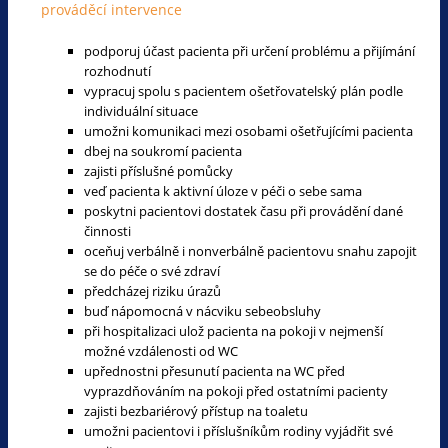
prováděcí intervence
podporuj účast pacienta při určení problému a přijímání
rozhodnutí
vypracuj spolu s pacientem ošetřovatelský plán podle
individuální situace
umožni komunikaci mezi osobami ošetřujícími pacienta
dbej na soukromí pacienta
zajisti příslušné pomůcky
veď pacienta k aktivní úloze v péči o sebe sama
poskytni pacientovi dostatek času při provádění dané
činnosti
oceňuj verbálně i nonverbálně pacientovu snahu zapojit
se do péče o své zdraví
předcházej riziku úrazů
buď nápomocná v nácviku sebeobsluhy
při hospitalizaci ulož pacienta na pokoji v nejmenší
možné vzdálenosti od WC
upřednostni přesunutí pacienta na WC před
vyprazdňováním na pokoji před ostatními pacienty
zajisti bezbariérový přístup na toaletu
umožni pacientovi i příslušníkům rodiny vyjádřit své