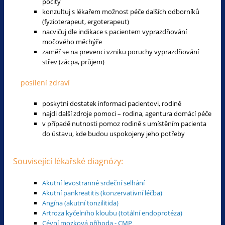
pocity
konzultuj s lékařem možnost péče dalších odborníků
(fyzioterapeut, ergoterapeut)
nacvičuj dle indikace s pacientem vyprazdňování
močového měchýře
zaměř se na prevenci vzniku poruchy vyprazdňování
střev (zácpa, průjem)
posílení zdraví
poskytni dostatek informací pacientovi, rodině
najdi další zdroje pomoci – rodina, agentura domácí péče
v případě nutnosti pomoz rodině s umístěním pacienta
do ústavu, kde budou uspokojeny jeho potřeby
Související lékařské diagnózy:
Akutní levostranné srdeční selhání
Akutní pankreatitis (konzervativní léčba)
Angína (akutní tonzilitida)
Artroza kyčelního kloubu (totální endoprotéza)
Cévní mozková příhoda - CMP