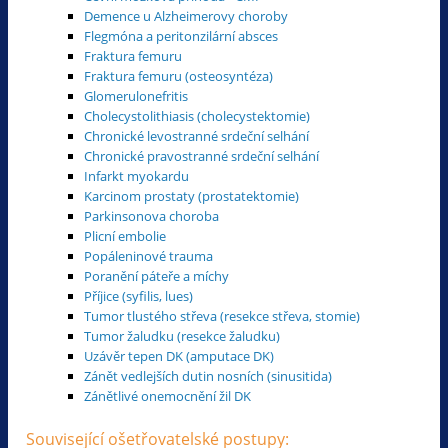
Demence u Alzheimerovy choroby
Flegmóna a peritonzilární absces
Fraktura femuru
Fraktura femuru (osteosyntéza)
Glomerulonefritis
Cholecystolithiasis (cholecystektomie)
Chronické levostranné srdeční selhání
Chronické pravostranné srdeční selhání
Infarkt myokardu
Karcinom prostaty (prostatektomie)
Parkinsonova choroba
Plicní embolie
Popáleninové trauma
Poranění páteře a míchy
Příjice (syfilis, lues)
Tumor tlustého střeva (resekce střeva, stomie)
Tumor žaludku (resekce žaludku)
Uzávěr tepen DK (amputace DK)
Zánět vedlejších dutin nosních (sinusitida)
Zánětlivé onemocnění žil DK
Související ošetřovatelské postupy: