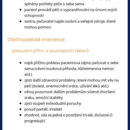
splněny potřeby péče o sebe sama
pacient provádí péči o vyprazdňování na úrovni svých
schopností
sestra, pečovatel najde osobní a veřejné zdroje, které
mohou pomoci
Ošetřovatelské intervence
posouzení příčin a souvisejících faktorů
najdi příčinu poklesu pacientova zájmu pečovat o sebe
sama (cévní mozková příhoda, Alzheimerova nemoc
atd.)
zjisti další zdravotní problémy, které mohou mít vliv na
péči (bolest, onemocnění srdce, užívání léků atd.)
věnuj pozornost dalším problémům včetně zhoršení
zraku, emoční stability
zjisti stupeň individuální poruchy
posuď paměť, intelekt
zhodnoť, zda se jedná o postižení trvalé, dočasné či
progredující