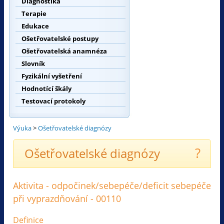
Diagnostika
Terapie
Edukace
Ošetřovatelské postupy
Ošetřovatelská anamnéza
Slovník
Fyzikální vyšetření
Hodnotící škály
Testovací protokoly
Výuka
>
Ošetřovatelské diagnózy
?
Ošetřovatelské diagnózy
Aktivita - odpočinek/sebepéče/deficit sebepéče
při vyprazdňování - 00110
Definice