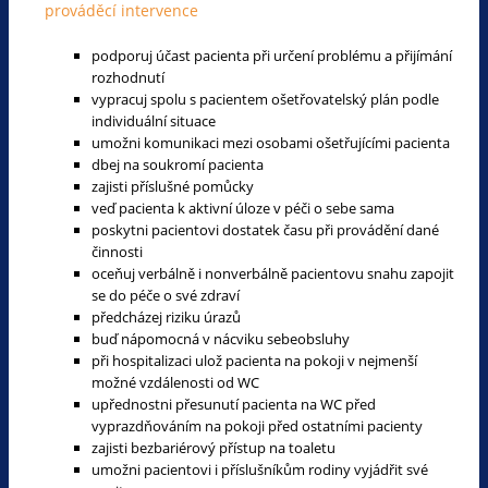
prováděcí intervence
podporuj účast pacienta při určení problému a přijímání
rozhodnutí
vypracuj spolu s pacientem ošetřovatelský plán podle
individuální situace
umožni komunikaci mezi osobami ošetřujícími pacienta
dbej na soukromí pacienta
zajisti příslušné pomůcky
veď pacienta k aktivní úloze v péči o sebe sama
poskytni pacientovi dostatek času při provádění dané
činnosti
oceňuj verbálně i nonverbálně pacientovu snahu zapojit
se do péče o své zdraví
předcházej riziku úrazů
buď nápomocná v nácviku sebeobsluhy
při hospitalizaci ulož pacienta na pokoji v nejmenší
možné vzdálenosti od WC
upřednostni přesunutí pacienta na WC před
vyprazdňováním na pokoji před ostatními pacienty
zajisti bezbariérový přístup na toaletu
umožni pacientovi i příslušníkům rodiny vyjádřit své