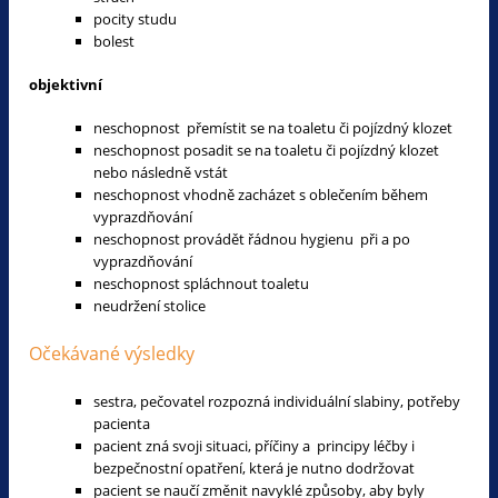
pocity studu
bolest
objektivní
neschopnost přemístit se na toaletu či pojízdný klozet
neschopnost posadit se na toaletu či pojízdný klozet
nebo následně vstát
neschopnost vhodně zacházet s oblečením během
vyprazdňování
neschopnost provádět řádnou hygienu při a po
vyprazdňování
neschopnost spláchnout toaletu
neudržení stolice
Očekávané výsledky
sestra, pečovatel rozpozná individuální slabiny, potřeby
pacienta
pacient zná svoji situaci, příčiny a principy léčby i
bezpečnostní opatření, která je nutno dodržovat
pacient se naučí změnit navyklé způsoby, aby byly