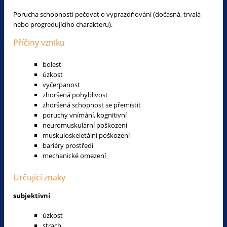
Porucha schopnosti pečovat o vyprazdňování (dočasná, trvalá
nebo progredujícího charakteru).
Příčiny vzniku
bolest
úzkost
vyčerpanost
zhoršená pohyblivost
zhoršená schopnost se přemístit
poruchy vnímání, kognitivní
neuromuskulární poškození
muskuloskeletální poškození
bariéry prostředí
mechanické omezení
Určující znaky
subjektivní
úzkost
strach