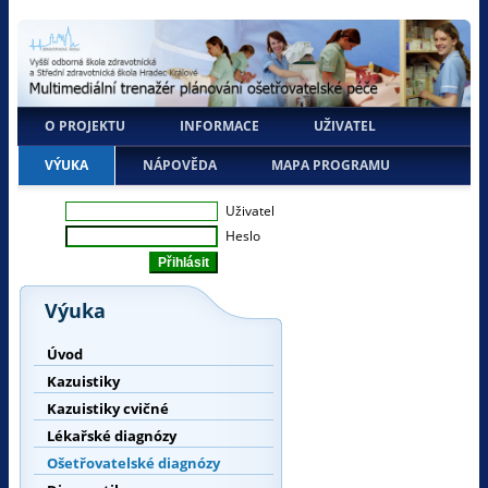
O PROJEKTU
INFORMACE
UŽIVATEL
VÝUKA
NÁPOVĚDA
MAPA PROGRAMU
Uživatel
Heslo
Výuka
Úvod
Kazuistiky
Kazuistiky cvičné
Lékařské diagnózy
Ošetřovatelské diagnózy