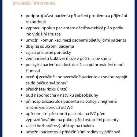
prováděcí intervence
podporuj účast pacienta při určení problému a přijímání
rozhodnutí
vypracuj spolu s pacientem ošetřovatelský plán podle
individuální situace
umožni komunikaci mezi osobami ošetřujícími pacienta
dbej na soukromí pacienta
zajisti příslušné pomůcky
veď pacienta k aktivní úloze v péči o sebe sama
poskytni pacientovi dostatek času při provádění dané
činnosti
oceňuj verbálně i nonverbálně pacientovu snahu zapojit
se do péče o své zdraví
předcházej riziku úrazů
buď nápomocná v nácviku sebeobsluhy
při hospitalizaci ulož pacienta na pokoji v nejmenší
možné vzdálenosti od WC
upřednostni přesunutí pacienta na WC před
vyprazdňováním na pokoji před ostatními pacienty
zajisti bezbariérový přístup na toaletu
umožni pacientovi i příslušníkům rodiny vyjádřit své