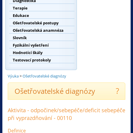
Diagnostika
Terapie
Edukace
Ošetřovatelské postupy
Ošetřovatelská anamnéza
Slovník
Fyzikální vyšetření
Hodnotící škály
Testovací protokoly
Výuka
>
Ošetřovatelské diagnózy
?
Ošetřovatelské diagnózy
Aktivita - odpočinek/sebepéče/deficit sebepéče
při vyprazdňování - 00110
Definice