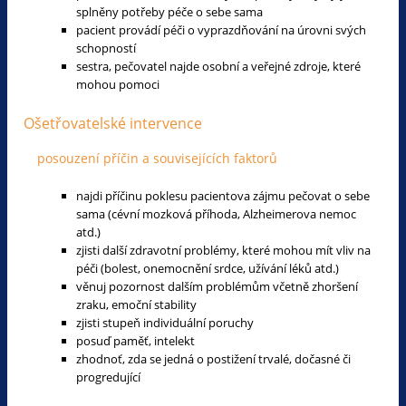
splněny potřeby péče o sebe sama
pacient provádí péči o vyprazdňování na úrovni svých
schopností
sestra, pečovatel najde osobní a veřejné zdroje, které
mohou pomoci
Ošetřovatelské intervence
posouzení příčin a souvisejících faktorů
najdi příčinu poklesu pacientova zájmu pečovat o sebe
sama (cévní mozková příhoda, Alzheimerova nemoc
atd.)
zjisti další zdravotní problémy, které mohou mít vliv na
péči (bolest, onemocnění srdce, užívání léků atd.)
věnuj pozornost dalším problémům včetně zhoršení
zraku, emoční stability
zjisti stupeň individuální poruchy
posuď paměť, intelekt
zhodnoť, zda se jedná o postižení trvalé, dočasné či
progredující