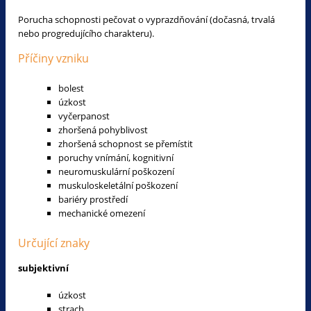
Porucha schopnosti pečovat o vyprazdňování (dočasná, trvalá
nebo progredujícího charakteru).
Příčiny vzniku
bolest
úzkost
vyčerpanost
zhoršená pohyblivost
zhoršená schopnost se přemístit
poruchy vnímání, kognitivní
neuromuskulární poškození
muskuloskeletální poškození
bariéry prostředí
mechanické omezení
Určující znaky
subjektivní
úzkost
strach