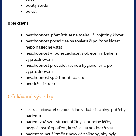
pocity studu
bolest
objektivní
neschopnost přemístit se na toaletu či pojízdný klozet
neschopnost posadit se na toaletu či pojízdný klozet
nebo následně vstát
neschopnost vhodně zacházet s oblečením během
vyprazdňování
neschopnost provádět řádnou hygienu při a po
vyprazdňování
neschopnost spláchnout toaletu
neudržení stolice
Očekávané výsledky
sestra, pečovatel rozpozná individuální slabiny, potřeby
pacienta
pacient zná svoji situaci, příčiny a principy léčby i
bezpečnostní opatření, která je nutno dodržovat
pacient se naučí změnit navyklé způsoby, aby byly