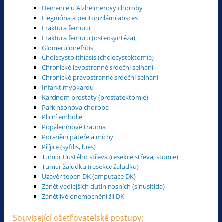
Demence u Alzheimerovy choroby
Flegmóna a peritonzilární absces
Fraktura femuru
Fraktura femuru (osteosyntéza)
Glomerulonefritis
Cholecystolithiasis (cholecystektomie)
Chronické levostranné srdeční selhání
Chronické pravostranné srdeční selhání
Infarkt myokardu
Karcinom prostaty (prostatektomie)
Parkinsonova choroba
Plicní embolie
Popáleninové trauma
Poranění páteře a míchy
Příjice (syfilis, lues)
Tumor tlustého střeva (resekce střeva, stomie)
Tumor žaludku (resekce žaludku)
Uzávěr tepen DK (amputace DK)
Zánět vedlejších dutin nosních (sinusitida)
Zánětlivé onemocnění žil DK
Související ošetřovatelské postupy: