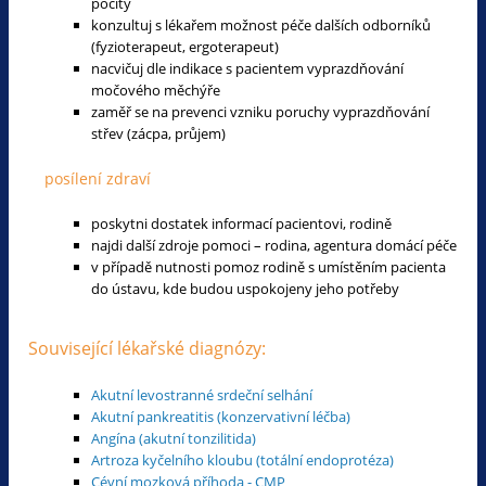
pocity
konzultuj s lékařem možnost péče dalších odborníků
(fyzioterapeut, ergoterapeut)
nacvičuj dle indikace s pacientem vyprazdňování
močového měchýře
zaměř se na prevenci vzniku poruchy vyprazdňování
střev (zácpa, průjem)
posílení zdraví
poskytni dostatek informací pacientovi, rodině
najdi další zdroje pomoci – rodina, agentura domácí péče
v případě nutnosti pomoz rodině s umístěním pacienta
do ústavu, kde budou uspokojeny jeho potřeby
Související lékařské diagnózy:
Akutní levostranné srdeční selhání
Akutní pankreatitis (konzervativní léčba)
Angína (akutní tonzilitida)
Artroza kyčelního kloubu (totální endoprotéza)
Cévní mozková příhoda - CMP