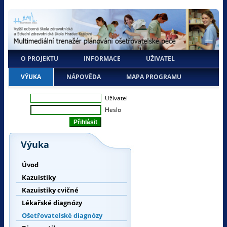
O PROJEKTU
INFORMACE
UŽIVATEL
VÝUKA
NÁPOVĚDA
MAPA PROGRAMU
Uživatel
Heslo
Výuka
Úvod
Kazuistiky
Kazuistiky cvičné
Lékařské diagnózy
Ošetřovatelské diagnózy