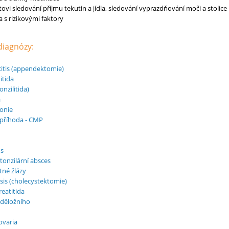
ovi sledování příjmu tekutin a jídla, sledování vyprazdňování moči a stoli
 s rizikovými faktory
 diagnózy:
itis (appendektomie)
itida
onzilitida)
a
onie
příhoda - CMP
us
tonzilární absces
tné žlázy
asis (cholecystektomie)
eatitida
 děložního
ovaria