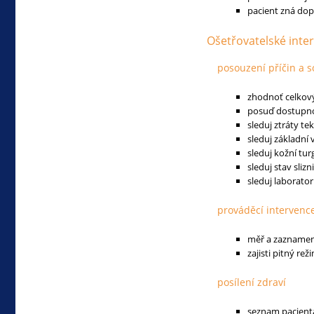
pacient zná dop
Ošetřovatelské inte
posouzení příčin a s
zhodnoť celkový
posuď dostupnos
sleduj ztráty te
sleduj základní 
sleduj kožní tur
sleduj stav slizn
sleduj laborator
prováděcí intervenc
měř a zaznamen
zajisti pitný re
posílení zdraví
seznam pacient