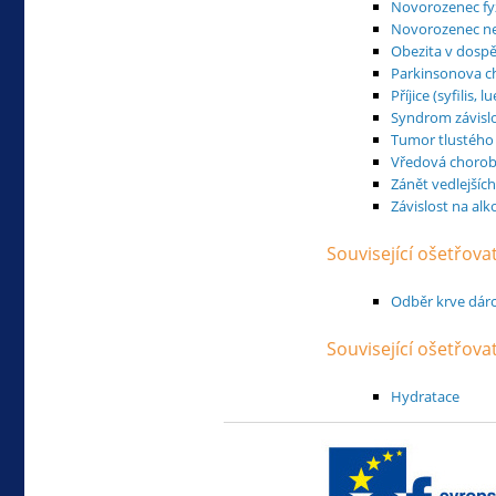
Novorozenec fyz
Novorozenec ne
Obezita v dospě
Parkinsonova c
Příjice (syfilis, lu
Syndrom závisl
Tumor tlustého 
Vředová chorob
Zánět vedlejších
Závislost na al
Související ošetřova
Odběr krve dárc
Související ošetřov
Hydratace