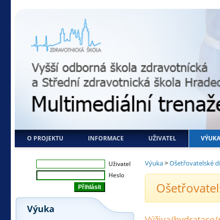
O PROJEKTU
INFORMACE
UŽIVATEL
VÝUK
Výuka
>
Ošetřovatelské d
Uživatel
Heslo
Ošetřovatel
Výuka
Výživa/hydratace/r