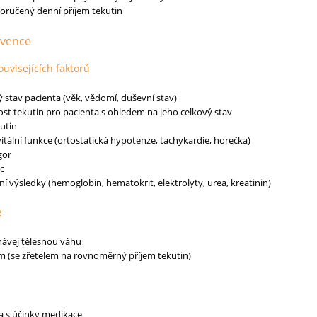
oručený denní příjem tekutin
rvence
ouvisejících faktorů
 stav pacienta (věk, vědomí, duševní stav)
t tekutin pro pacienta s ohledem na jeho celkový stav
kutin
vitální funkce (ortostatická hypotenze, tachykardie, horečka)
gor
ic
ní výsledky (hemoglobin, hematokrit, elektrolyty, urea, kreatinin)
e
ávej tělesnou váhu
žim (se zřetelem na rovnoměrný příjem tekutin)
a s účinky medikace