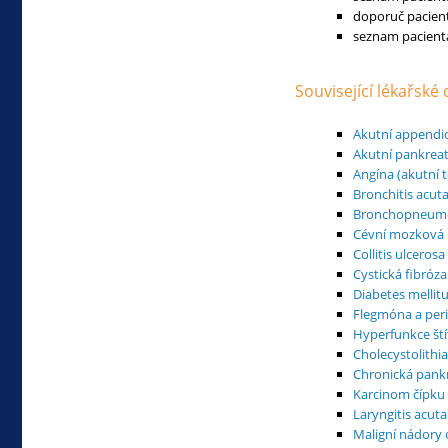
doporuč pacient
seznam pacienta
Související lékařské
Akutní appendic
Akutní pankreat
Angína (akutní t
Bronchitis acut
Bronchopneum
Cévní mozková 
Collitis ulcerosa
Cystická fibróza
Diabetes mellit
Flegmóna a peri
Hyperfunkce ští
Cholecystolithi
Chronická pankr
Karcinom čípku
Laryngitis acuta
Maligní nádory 