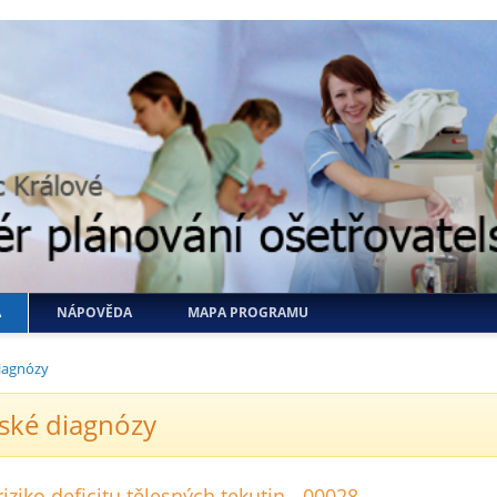
A
NÁPOVĚDA
MAPA PROGRAMU
iagnózy
ské diagnózy
iziko deficitu tělesných tekutin - 00028