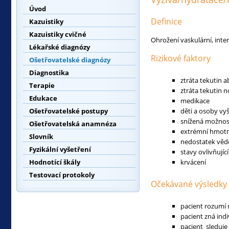
Úvod
Definice
Kazuistiky
Kazuistiky cvičné
Ohrožení vaskulární, inter
Lékařské diagnózy
Rizikové faktory
Ošetřovatelské diagnózy
Diagnostika
ztráta tekutin 
Terapie
ztráta tekutin 
Edukace
medikace
Ošetřovatelské postupy
děti a osoby vy
snížená možnost
Ošetřovatelská anamnéza
extrémní hmot
Slovník
nedostatek vědo
Fyzikální vyšetření
stavy ovlivňují
Hodnotící škály
krvácení
Testovací protokoly
Očekávané výsledky
pacient rozumí 
pacient zná indi
pacient sleduje