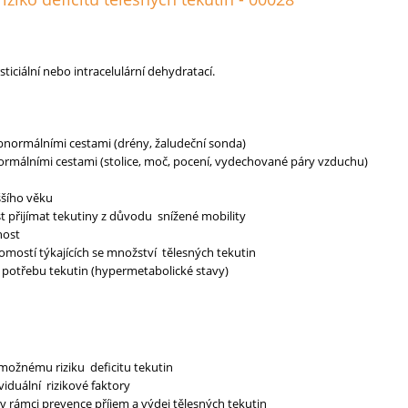
sticiální nebo intracelulární dehydratací.
abnormálními cestami (drény, žaludeční sonda)
normálními cestami (stolice, moč, pocení, vydechované páry vzduchu)
ššího věku
 přijímat tekutiny z důvodu snížené mobility
nost
mostí týkajících se množství tělesných tekutin
cí potřebu tekutin (hypermetabolické stavy)
možnému riziku deficitu tekutin
viduální rizikové faktory
 v rámci prevence příjem a výdej tělesných tekutin