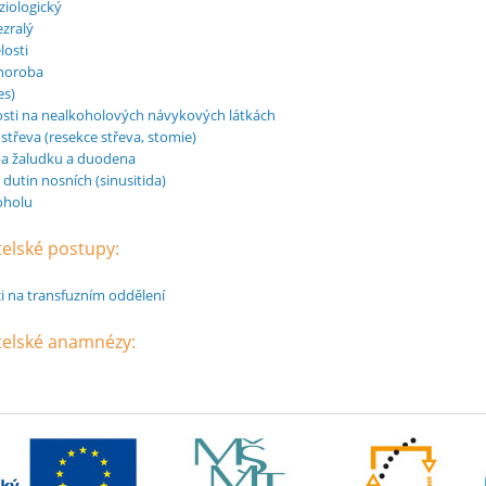
iologický
zralý
losti
horoba
es)
osti na nealkoholových návykových látkách
střeva (resekce střeva, stomie)
a žaludku a duodena
 dutin nosních (sinusitida)
koholu
telské postupy:
i na transfuzním oddělení
atelské anamnézy: