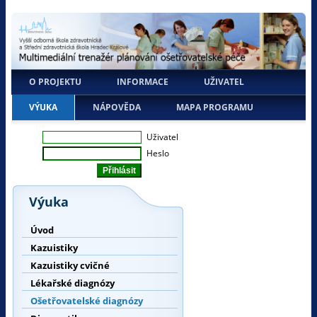
O PROJEKTU
INFORMACE
UŽIVATEL
VÝUKA
NÁPOVĚDA
MAPA PROGRAMU
Uživatel
Heslo
Výuka
Úvod
Kazuistiky
Kazuistiky cvičné
Lékařské diagnózy
Ošetřovatelské diagnózy