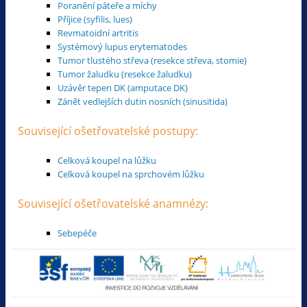
Poranění páteře a míchy
Příjice (syfilis, lues)
Revmatoidní artritis
Systémový lupus erytematodes
Tumor tlustého střeva (resekce střeva, stomie)
Tumor žaludku (resekce žaludku)
Uzávěr tepen DK (amputace DK)
Zánět vedlejších dutin nosních (sinusitida)
Související ošetřovatelské postupy:
Celková koupel na lůžku
Celková koupel na sprchovém lůžku
Související ošetřovatelské anamnézy:
Sebepéče