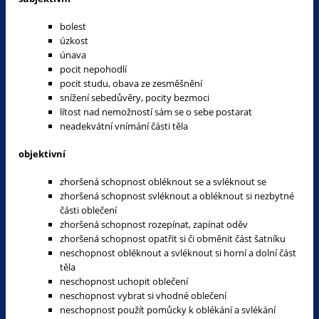
bolest
úzkost
únava
pocit nepohodlí
pocit studu, obava ze zesměšnění
snížení sebedůvěry, pocity bezmoci
lítost nad nemožností sám se o sebe postarat
neadekvátní vnímání části těla
objektivní
zhoršená schopnost obléknout se a svléknout se
zhoršená schopnost svléknout a obléknout si nezbytné
části oblečení
zhoršená schopnost rozepínat, zapínat oděv
zhoršená schopnost opatřit si či obměnit část šatníku
neschopnost obléknout a svléknout si horní a dolní část
těla
neschopnost uchopit oblečení
neschopnost vybrat si vhodné oblečení
neschopnost použít pomůcky k oblékání a svlékání