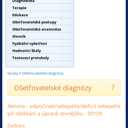
Diagnostika
Terapie
Edukace
Ošetřovatelské postupy
Ošetřovatelská anamnéza
Slovník
Fyzikální vyšetření
Hodnotící škály
Testovací protokoly
Výuka
>
Ošetřovatelské diagnózy
?
Ošetřovatelské diagnózy
Aktivita - odpočinek/sebepéče/deficit sebepéče
při oblékání a úpravě zevnějšku - 00109
Definice