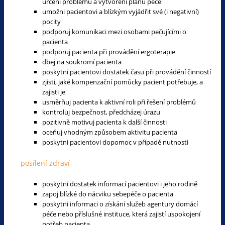
určení problému a vytvoření plánu péče
umožni pacientovi a blízkým vyjádřit své (i negativní)
pocity
podporuj komunikaci mezi osobami pečujícími o
pacienta
podporuj pacienta při provádění ergoterapie
dbej na soukromí pacienta
poskytni pacientovi dostatek času při provádění činností
zjisti, jaké kompenzační pomůcky pacient potřebuje, a
zajisti je
usměrňuj pacienta k aktivní roli při řešení problémů
kontroluj bezpečnost, předcházej úrazu
pozitivně motivuj pacienta k další činnosti
oceňuj vhodným způsobem aktivitu pacienta
poskytni pacientovi dopomoc v případě nutnosti
posílení zdraví
poskytni dostatek informací pacientovi i jeho rodině
zapoj blízké do nácviku sebepéče o pacienta
poskytni informaci o získání služeb agentury domácí
péče nebo příslušné instituce, která zajistí uspokojení
potřeb pacienta