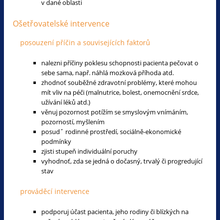
v dané oblasti
Ošetřovatelské intervence
posouzení příčin a souvisejících faktorů
nalezni příčiny poklesu schopnosti pacienta pečovat o
sebe sama, např. náhlá mozková příhoda atd.
zhodnoť souběžné zdravotní problémy, které mohou
mít vliv na péči (malnutrice, bolest, onemocnění srdce,
užívání léků atd.)
věnuj pozornost potížím se smyslovým vnímáním,
pozorností, myšlením
posudˇ rodinné prostředí, sociálně-ekonomické
podmínky
zjisti stupeň individuální poruchy
vyhodnoť, zda se jedná o dočasný, trvalý či progredující
stav
prováděcí intervence
podporuj účast pacienta, jeho rodiny či blízkých na