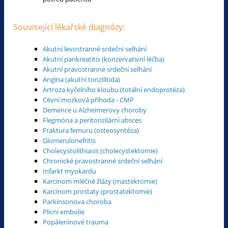
Související lékařské diagnózy:
Akutní levostranné srdeční selhání
Akutní pankreatitis (konzervativní léčba)
Akutní pravostranné srdeční selhání
Angína (akutní tonzilitida)
Artroza kyčelního kloubu (totální endoprotéza)
Cévní mozková příhoda - CMP
Demence u Alzheimerovy choroby
Flegmóna a peritonzilární absces
Fraktura femuru (osteosyntéza)
Glomerulonefritis
Cholecystolithiasis (cholecystektomie)
Chronické pravostranné srdeční selhání
Infarkt myokardu
Karcinom mléčné žlázy (mastektomie)
Karcinom prostaty (prostatektomie)
Parkinsonova choroba
Plicní embolie
Popáleninové trauma