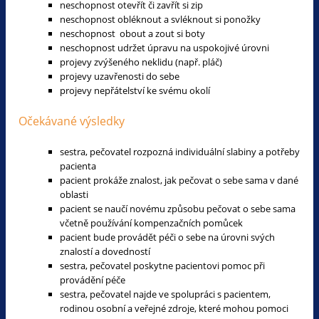
neschopnost otevřít či zavřít si zip
neschopnost obléknout a svléknout si ponožky
neschopnost obout a zout si boty
neschopnost udržet úpravu na uspokojivé úrovni
projevy zvýšeného neklidu (např. pláč)
projevy uzavřenosti do sebe
projevy nepřátelství ke svému okolí
Očekávané výsledky
sestra, pečovatel rozpozná individuální slabiny a potřeby
pacienta
pacient prokáže znalost, jak pečovat o sebe sama v dané
oblasti
pacient se naučí novému způsobu pečovat o sebe sama
včetně používání kompenzačních pomůcek
pacient bude provádět péči o sebe na úrovni svých
znalostí a dovedností
sestra, pečovatel poskytne pacientovi pomoc při
provádění péče
sestra, pečovatel najde ve spolupráci s pacientem,
rodinou osobní a veřejné zdroje, které mohou pomoci