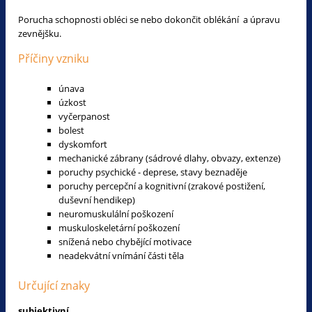
Porucha schopnosti obléci se nebo dokončit oblékání a úpravu
zevnějšku.
Příčiny vzniku
únava
úzkost
vyčerpanost
bolest
dyskomfort
mechanické zábrany (sádrové dlahy, obvazy, extenze)
poruchy psychické - deprese, stavy beznaděje
poruchy percepční a kognitivní (zrakové postižení,
duševní hendikep)
neuromuskulální poškození
muskuloskeletární poškození
snížená nebo chybějící motivace
neadekvátní vnímání části těla
Určující znaky
subjektivní