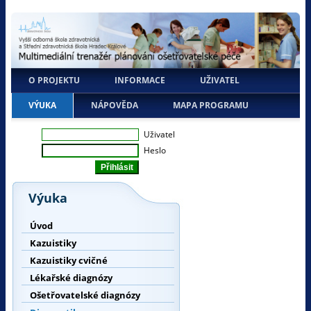
O PROJEKTU
INFORMACE
UŽIVATEL
VÝUKA
NÁPOVĚDA
MAPA PROGRAMU
Uživatel
Heslo
Výuka
Úvod
Kazuistiky
Kazuistiky cvičné
Lékařské diagnózy
Ošetřovatelské diagnózy