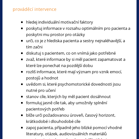
prováděcí intervence
hledej individuální motivační faktory
poskytuj informace v rozsahu optimálním pro pacienta a
poskytni mu prostor pro otázky
urči, co je z hlediska pacienta a sestry nejnaléhavější, a
tím začni
diskutuj s pacientem, co on vnímá jako potřebné
zvaž, které informace by si měl pacient zapamatovat a
které lze ponechat na pozdější dobu
rozliš informace, které mají význam pro vznik emocí,
postojů a hodnot
uvědom si, které psychomotorické dovednosti jsou
nutné pro učení
stanov cíle, kterých by měl pacient dosáhnout
formuluj jasně cíle tak, aby umožnily splnění
pacientových potřeb
blíže urči požadovanou úroveň, časový horizont,
krátkodobé i dlouhodobé cíle
zapoj pacienta, případně jeho blízké pomocí vhodné
literatury, otázek, audiovizuálních materiálů