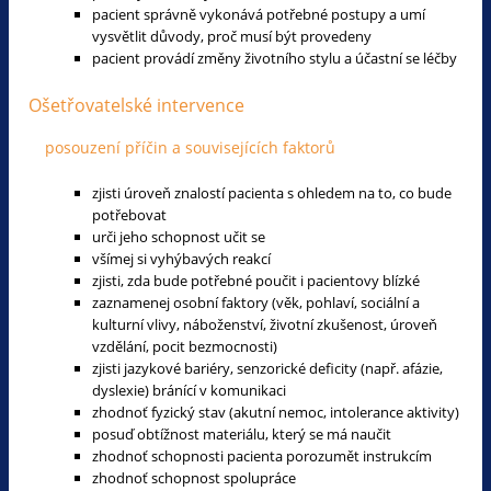
pacient správně vykonává potřebné postupy a umí
vysvětlit důvody, proč musí být provedeny
pacient provádí změny životního stylu a účastní se léčby
Ošetřovatelské intervence
posouzení příčin a souvisejících faktorů
zjisti úroveň znalostí pacienta s ohledem na to, co bude
potřebovat
urči jeho schopnost učit se
všímej si vyhýbavých reakcí
zjisti, zda bude potřebné poučit i pacientovy blízké
zaznamenej osobní faktory (věk, pohlaví, sociální a
kulturní vlivy, náboženství, životní zkušenost, úroveň
vzdělání, pocit bezmocnosti)
zjisti jazykové bariéry, senzorické deficity (např. afázie,
dyslexie) bránící v komunikaci
zhodnoť fyzický stav (akutní nemoc, intolerance aktivity)
posuď obtížnost materiálu, který se má naučit
zhodnoť schopnosti pacienta porozumět instrukcím
zhodnoť schopnost spolupráce