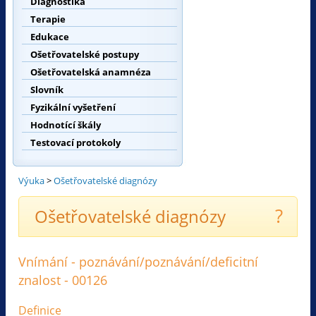
Diagnostika
Terapie
Edukace
Ošetřovatelské postupy
Ošetřovatelská anamnéza
Slovník
Fyzikální vyšetření
Hodnotící škály
Testovací protokoly
Výuka
>
Ošetřovatelské diagnózy
?
Ošetřovatelské diagnózy
Vnímání - poznávání/poznávání/deficitní
znalost - 00126
Definice