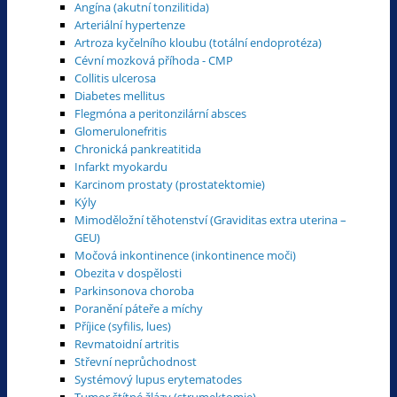
Angína (akutní tonzilitida)
Arteriální hypertenze
Artroza kyčelního kloubu (totální endoprotéza)
Cévní mozková příhoda - CMP
Collitis ulcerosa
Diabetes mellitus
Flegmóna a peritonzilární absces
Glomerulonefritis
Chronická pankreatitida
Infarkt myokardu
Karcinom prostaty (prostatektomie)
Kýly
Mimoděložní těhotenství (Graviditas extra uterina –
GEU)
Močová inkontinence (inkontinence moči)
Obezita v dospělosti
Parkinsonova choroba
Poranění páteře a míchy
Příjice (syfilis, lues)
Revmatoidní artritis
Střevní neprůchodnost
Systémový lupus erytematodes
Tumor štítné žlázy (strumektomie)