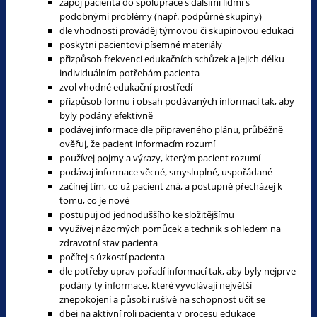
zapoj pacienta do spolupráce s dalšími lidmi s
podobnými problémy (např. podpůrné skupiny)
dle vhodnosti prováděj týmovou či skupinovou edukaci
poskytni pacientovi písemné materiály
přizpůsob frekvenci edukačních schůzek a jejich délku
individuálním potřebám pacienta
zvol vhodné edukační prostředí
přizpůsob formu i obsah podávaných informací tak, aby
byly podány efektivně
podávej informace dle připraveného plánu, průběžně
ověřuj, že pacient informacím rozumí
používej pojmy a výrazy, kterým pacient rozumí
podávaj informace věcné, smysluplné, uspořádané
začínej tím, co už pacient zná, a postupně přecházej k
tomu, co je nové
postupuj od jednoduššího ke složitějšímu
využívej názorných pomůcek a technik s ohledem na
zdravotní stav pacienta
počítej s úzkostí pacienta
dle potřeby uprav pořadí informací tak, aby byly nejprve
podány ty informace, které vyvolávají největší
znepokojení a působí rušivě na schopnost učit se
dbej na aktivní roli pacienta v procesu edukace