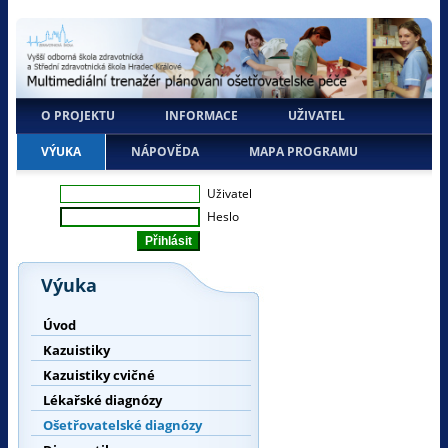
O PROJEKTU
INFORMACE
UŽIVATEL
VÝUKA
NÁPOVĚDA
MAPA PROGRAMU
Uživatel
Heslo
Výuka
Úvod
Kazuistiky
Kazuistiky cvičné
Lékařské diagnózy
Ošetřovatelské diagnózy