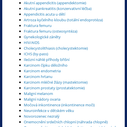
Akutní appendicitis (appendektomie)
Akutní pankreatitis (konzervativní léčba)
Appendicitis acuta u dětí
Artroza kyčelního kloubu (totální endoprotéza)
Fraktura femuru
Fraktura femuru (osteosyntéza)
Gynekologické záněty
HIV/AIDS
Cholecystolithiasis (cholecystektomie)
ICHS (by-pass)
Ileózní náhlé příhody břišní
Karcinom čípku děložního
Karcinom endometria
Karcinom hrtanu
Karcinom mléčné žlázy (mastektomie)
Karcinom prostaty (prostatektomie)
Maligní melanom
Maligní nádory ovaria
Močová inkontinence (inkontinence moči)
Neuroinfekce v dětském věku
Novorozenec nezralý
Onemocnění srdečních chlopní (náhrada chlopně)