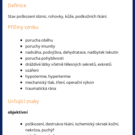
Definice
Stav poškození sliznic, rohovky, kůže, podkožních tkání.
Příčiny vzniku
porucha oběhu
poruchy imunity
nadváha, podvýživa, dehydratace, nadbytek tekutin
porucha pohyblivosti
dráždivé látky včetně tělesných sekretů, exkretů
ozáření
hypotermie, hypertermie
mechanický tlak, tření, operační výkon
traumatická rána
Určující znaky
objektivní
poškození, destrukce tkání, ischemický okrsek kožní,
nekróza, puchýř