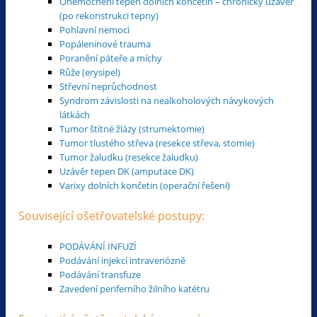
Onemocnění tepen dolních končetin – chronický uzávěr
(po rekonstrukci tepny)
Pohlavní nemoci
Popáleninové trauma
Poranění páteře a míchy
Růže (erysipel)
Střevní neprůchodnost
Syndrom závislosti na nealkoholových návykových
látkách
Tumor štítné žlázy (strumektomie)
Tumor tlustého střeva (resekce střeva, stomie)
Tumor žaludku (resekce žaludku)
Uzávěr tepen DK (amputace DK)
Varixy dolních končetin (operační řešení)
Související ošetřovatelské postupy:
PODÁVÁNÍ INFUZÍ
Podávání injekcí intravenózně
Podávání transfuze
Zavedení periferního žilního katétru