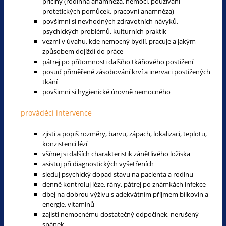
příčiny (rodinná anamnéza, nemoci, používání
protetických pomůcek, pracovní anamnéza)
povšimni si nevhodných zdravotních návyků,
psychických problémů, kulturních praktik
vezmi v úvahu, kde nemocný bydlí, pracuje a jakým
způsobem dojíždí do práce
pátrej po přítomnosti dalšího tkáňového postižení
posuď přiměřené zásobování krví a inervaci postižených
tkání
povšimni si hygienické úrovně nemocného
prováděcí intervence
zjisti a popiš rozměry, barvu, zápach, lokalizaci, teplotu,
konzistenci lézí
všímej si dalších charakteristik zánětlivého ložiska
asistuj při diagnostických vyšetřeních
sleduj psychický dopad stavu na pacienta a rodinu
denně kontroluj léze, rány, pátrej po známkách infekce
dbej na dobrou výživu s adekvátním příjmem bílkovin a
energie, vitaminů
zajisti nemocnému dostatečný odpočinek, nerušený
spánek