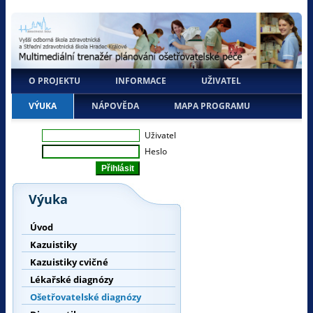
O PROJEKTU
INFORMACE
UŽIVATEL
VÝUKA
NÁPOVĚDA
MAPA PROGRAMU
Uživatel
Heslo
Výuka
Úvod
Kazuistiky
Kazuistiky cvičné
Lékařské diagnózy
Ošetřovatelské diagnózy