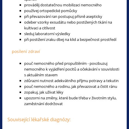
prováděj dostatečnou mobilizaci nemocného
používej ortopedické pomůcky
při převazování ran postupuj přísně asepticky
odeber vzorky exsudátu nebo postižených tkání na
kultivaci a citlivost
sleduj laboratorní výsledky
při postižení zraku dbej na klid a bezpečnost prostředí
posílení zdraví
pouč nemocného před propuštěním - povzbuzuj
nemocného k vyjádření pocitů a očekávání v souvislosti
s aktuálním stavem
zdůrazni nutnost adekvátního příjmu potravy a tekutin
pouč nemocného a rodinu, jak převazovat a čistit ránu
zopakuj, jak užívat léky
upozorni na změny, které bude třeba v životním stylu,
zaměstnání dodržovat
Související lékařské diagnózy: