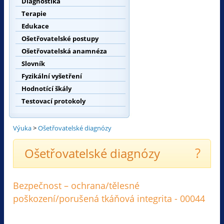
Diagnostika
Terapie
Edukace
Ošetřovatelské postupy
Ošetřovatelská anamnéza
Slovník
Fyzikální vyšetření
Hodnotící škály
Testovací protokoly
Výuka
>
Ošetřovatelské diagnózy
?
Ošetřovatelské diagnózy
Bezpečnost – ochrana/tělesné
poškození/porušená tkáňová integrita - 00044