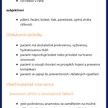
cizí těleso v ráně
subjektivní
pálení, řezání, bolest, tlak, parestezie, úplná ztráta
citlivosti
Očekávané výsledky
pacient má dostatečně prokrvenou, vyživenou,
hydratovanou tkáň
pacient nepociťuje bolest nebo je bolest na hranici
únosnosti
pacient si osvojil chování ve prospěch hojení a prevence
komplikací
pacient se zapojí do preventivních i léčebných opatření
Ošetřovatelské intervence
posouzení příčin a souvisejících faktorů
zjisti podrobnou anamnézu se zaměřením na možné