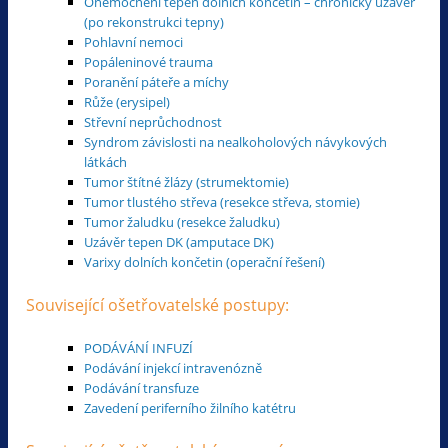
Onemocnění tepen dolních končetin – chronický uzávěr
(po rekonstrukci tepny)
Pohlavní nemoci
Popáleninové trauma
Poranění páteře a míchy
Růže (erysipel)
Střevní neprůchodnost
Syndrom závislosti na nealkoholových návykových
látkách
Tumor štítné žlázy (strumektomie)
Tumor tlustého střeva (resekce střeva, stomie)
Tumor žaludku (resekce žaludku)
Uzávěr tepen DK (amputace DK)
Varixy dolních končetin (operační řešení)
Související ošetřovatelské postupy:
PODÁVÁNÍ INFUZÍ
Podávání injekcí intravenózně
Podávání transfuze
Zavedení periferního žilního katétru