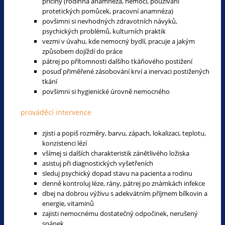
příčiny (rodinná anamnéza, nemoci, používání
protetických pomůcek, pracovní anamnéza)
povšimni si nevhodných zdravotních návyků,
psychických problémů, kulturních praktik
vezmi v úvahu, kde nemocný bydlí, pracuje a jakým
způsobem dojíždí do práce
pátrej po přítomnosti dalšího tkáňového postižení
posuď přiměřené zásobování krví a inervaci postižených
tkání
povšimni si hygienické úrovně nemocného
prováděcí intervence
zjisti a popiš rozměry, barvu, zápach, lokalizaci, teplotu,
konzistenci lézí
všímej si dalších charakteristik zánětlivého ložiska
asistuj při diagnostických vyšetřeních
sleduj psychický dopad stavu na pacienta a rodinu
denně kontroluj léze, rány, pátrej po známkách infekce
dbej na dobrou výživu s adekvátním příjmem bílkovin a
energie, vitaminů
zajisti nemocnému dostatečný odpočinek, nerušený
spánek