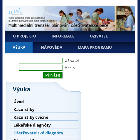
O PROJEKTU
INFORMACE
UŽIVATEL
VÝUKA
NÁPOVĚDA
MAPA PROGRAMU
Uživatel
Heslo
Výuka
Úvod
Kazuistiky
Kazuistiky cvičné
Lékařské diagnózy
Ošetřovatelské diagnózy