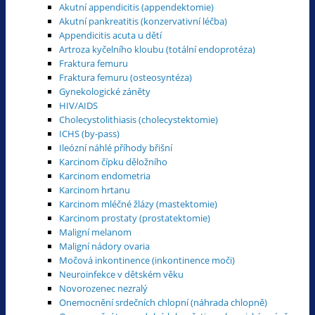
Akutní appendicitis (appendektomie)
Akutní pankreatitis (konzervativní léčba)
Appendicitis acuta u dětí
Artroza kyčelního kloubu (totální endoprotéza)
Fraktura femuru
Fraktura femuru (osteosyntéza)
Gynekologické záněty
HIV/AIDS
Cholecystolithiasis (cholecystektomie)
ICHS (by-pass)
Ileózní náhlé příhody břišní
Karcinom čípku děložního
Karcinom endometria
Karcinom hrtanu
Karcinom mléčné žlázy (mastektomie)
Karcinom prostaty (prostatektomie)
Maligní melanom
Maligní nádory ovaria
Močová inkontinence (inkontinence moči)
Neuroinfekce v dětském věku
Novorozenec nezralý
Onemocnění srdečních chlopní (náhrada chlopně)