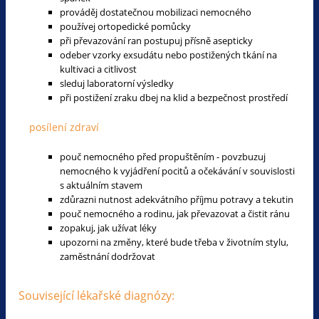
prováděj dostatečnou mobilizaci nemocného
používej ortopedické pomůcky
při převazování ran postupuj přísně asepticky
odeber vzorky exsudátu nebo postižených tkání na
kultivaci a citlivost
sleduj laboratorní výsledky
při postižení zraku dbej na klid a bezpečnost prostředí
posílení zdraví
pouč nemocného před propuštěním - povzbuzuj
nemocného k vyjádření pocitů a očekávání v souvislosti
s aktuálním stavem
zdůrazni nutnost adekvátního příjmu potravy a tekutin
pouč nemocného a rodinu, jak převazovat a čistit ránu
zopakuj, jak užívat léky
upozorni na změny, které bude třeba v životním stylu,
zaměstnání dodržovat
Související lékařské diagnózy: