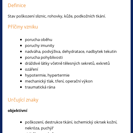
Definice
Stav poškození sliznic, rohovky, kůže, podkožních tkání.
Příčiny vzniku
porucha oběhu
poruchy imunity
nadváha, podvýživa, dehydratace, nadbytek tekutin
porucha pohyblivosti
dráždivé látky včetně tělesných sekretů, exkretů
ozáření
hypotermie, hypertermie
mechanický tlak, tření, operační výkon
traumatická rána
Určující znaky
objektivní
poškození, destrukce tkání, ischemický okrsek kožní,
nekróza, puchýř