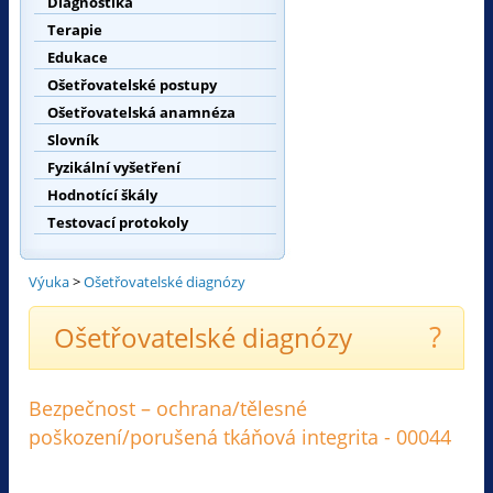
Diagnostika
Terapie
Edukace
Ošetřovatelské postupy
Ošetřovatelská anamnéza
Slovník
Fyzikální vyšetření
Hodnotící škály
Testovací protokoly
Výuka
>
Ošetřovatelské diagnózy
?
Ošetřovatelské diagnózy
Bezpečnost – ochrana/tělesné
poškození/porušená tkáňová integrita - 00044