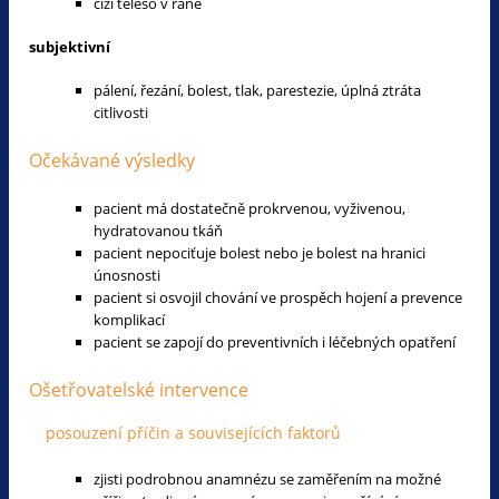
cizí těleso v ráně
subjektivní
pálení, řezání, bolest, tlak, parestezie, úplná ztráta
citlivosti
Očekávané výsledky
pacient má dostatečně prokrvenou, vyživenou,
hydratovanou tkáň
pacient nepociťuje bolest nebo je bolest na hranici
únosnosti
pacient si osvojil chování ve prospěch hojení a prevence
komplikací
pacient se zapojí do preventivních i léčebných opatření
Ošetřovatelské intervence
posouzení příčin a souvisejících faktorů
zjisti podrobnou anamnézu se zaměřením na možné