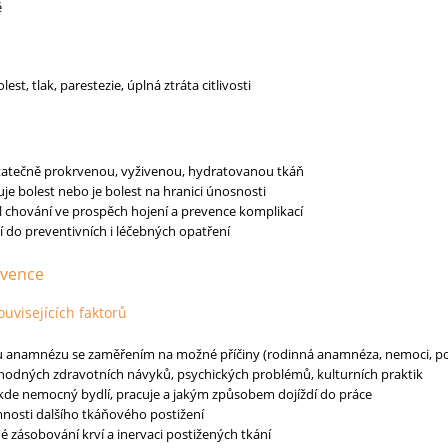
ě
olest, tlak, parestezie, úplná ztráta citlivosti
tatečně prokrvenou, vyživenou, hydratovanou tkáň
je bolest nebo je bolest na hranici únosnosti
jil chování ve prospěch hojení a prevence komplikací
í do preventivních i léčebných opatření
rvence
ouvisejících faktorů
ou anamnézu se zaměřením na možné příčiny (rodinná anamnéza, nemoci, p
hodných zdravotních návyků, psychických problémů, kulturních praktik
kde nemocný bydlí, pracuje a jakým způsobem dojíždí do práce
mnosti dalšího tkáňového postižení
 zásobování krví a inervaci postižených tkání