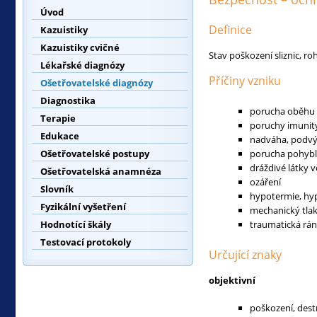
Úvod
Definice
Kazuistiky
Kazuistiky cvičné
Stav poškození sliznic, r
Lékařské diagnózy
Příčiny vzniku
Ošetřovatelské diagnózy
Diagnostika
porucha oběhu
Terapie
poruchy imunit
Edukace
nadváha, podvýž
Ošetřovatelské postupy
porucha pohybl
dráždivé látky 
Ošetřovatelská anamnéza
ozáření
Slovník
hypotermie, hy
Fyzikální vyšetření
mechanický tlak
Hodnotící škály
traumatická rá
Testovací protokoly
Určující znaky
objektivní
poškození, dest