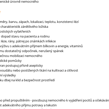
gienické úrovně nemocného
e
změry, barvu, zápach, lokalizaci, teplotu, konzistenci lézí
h charakteristik zánětlivého ložiska
nostických vyšetřeních
ý dopad stavu na pacienta a rodinu
 léze, rány, pátrej po známkách infekce
výživu s adekvátním příjmem bílkovin a energie, vitaminů
ému dostatečný odpočinek, nerušený spánek
tečnou mobilizaci nemocného
edické pomůcky
 ran postupuj přísně asepticky
xsudátu nebo postižených tkání na kultivaci a citlivost
ní výsledky
aku dbej na klid a bezpečnost prostředí
 před propuštěním - povzbuzuj nemocného k vyjádření pocitů a očekávání 
t adekvátního příjmu potravy a tekutin