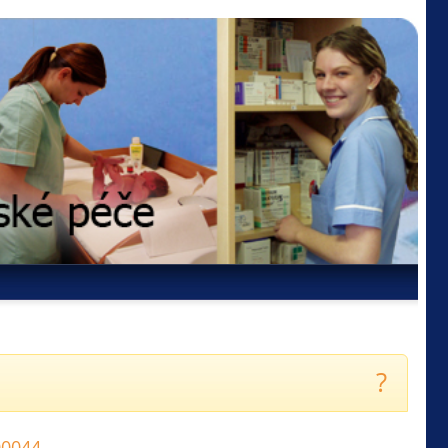
?
 00044