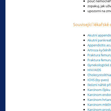
pouč nemocného 
zopakuj, jak uží
upozorni na změ
Související lékařské
Akutní appendic
Akutní pankreati
Appendicitis acu
Artroza kyčelní
Fraktura femur
Fraktura femuru
Gynekologické 
HIV/AIDS
Cholecystolithi
ICHS (by-pass)
Ileózní náhlé př
Karcinom čípku
Karcinom endo
Karcinom hrtan
Karcinom mléčn
Karcinom prosta