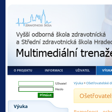
O PROJEKTU
INFORMACE
UŽIVATEL
VÝUK
Výuka
>
Ošetřovatelské d
Uživatel
Heslo
Ošetřovatel
Výuka
Bezpečnost – ochr