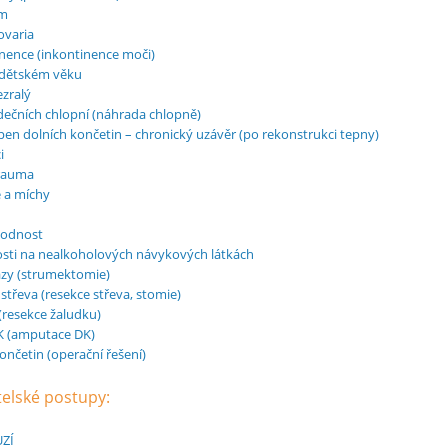
om
ovaria
nence (inkontinence moči)
 dětském věku
zralý
ečních chlopní (náhrada chlopně)
n dolních končetin – chronický uzávěr (po rekonstrukci tepny)
i
trauma
 a míchy
hodnost
osti na nealkoholových návykových látkách
ázy (strumektomie)
střeva (resekce střeva, stomie)
resekce žaludku)
K (amputace DK)
ončetin (operační řešení)
telské postupy:
ZÍ