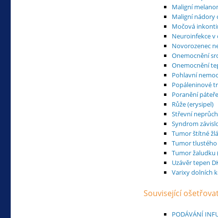
Maligní melan
Maligní nádory 
Močová inkonti
Neuroinfekce v
Novorozenec ne
Onemocnění srd
Onemocnění tepe
Pohlavní nemoc
Popáleninové 
Poranění páteře
Růže (erysipel)
Střevní neprůc
Syndrom závisl
Tumor štítné žl
Tumor tlustého 
Tumor žaludku (
Uzávěr tepen D
Varixy dolních k
Související ošetřova
PODÁVÁNÍ INFU