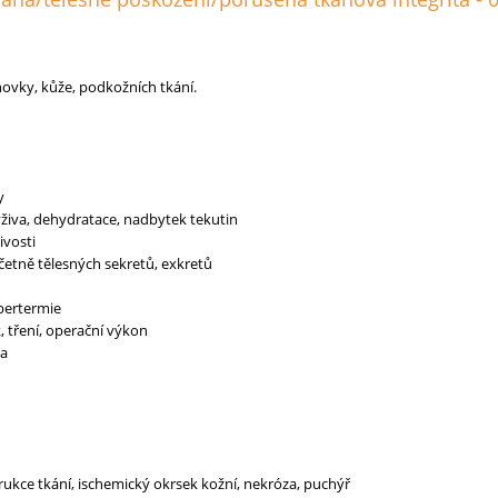
ohovky, kůže, podkožních tkání.
y
iva, dehydratace, nadbytek tekutin
ivosti
včetně tělesných sekretů, exkretů
pertermie
, tření, operační výkon
na
rukce tkání, ischemický okrsek kožní, nekróza, puchýř