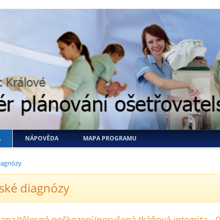
A
NÁPOVĚDA
MAPA PROGRAMU
iagnózy
ské diagnózy
ana/tělesné poškození/porušená tkáňová integrita -