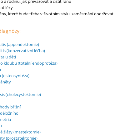
a rodinu, jak převazovat a čistit ránu
vat léky
ny, které bude třeba v životním stylu, zaměstnání dodržovat
 diagnózy:
itis (appendektomie)
tis (konzervativní léčba)
ta u dětí
ho kloubu (totální endoprotéza)
u
 (osteosyntéza)
záněty
asis (cholecystektomie)
íhody břišní
 děložního
metria
u
é žlázy (mastektomie)
ty (prostatektomie)