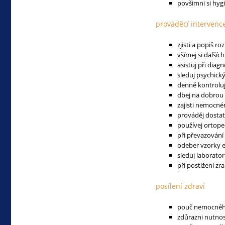
povšimni si hy
prováděcí intervenc
zjisti a popiš ro
všímej si dalšíc
asistuj při diag
sleduj psychick
denně kontroluj
dbej na dobrou 
zajisti nemocn
prováděj dosta
používej ortop
při převazování
odeber vzorky e
sleduj laborator
při postižení zr
posílení zdraví
pouč nemocného
zdůrazni nutnos