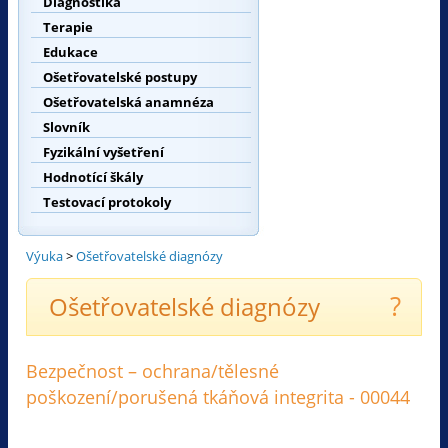
Diagnostika
Terapie
Edukace
Ošetřovatelské postupy
Ošetřovatelská anamnéza
Slovník
Fyzikální vyšetření
Hodnotící škály
Testovací protokoly
Výuka
>
Ošetřovatelské diagnózy
?
Ošetřovatelské diagnózy
Bezpečnost – ochrana/tělesné
poškození/porušená tkáňová integrita - 00044