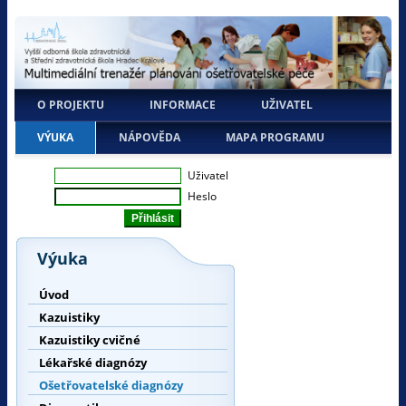
O PROJEKTU
INFORMACE
UŽIVATEL
VÝUKA
NÁPOVĚDA
MAPA PROGRAMU
Uživatel
Heslo
Výuka
Úvod
Kazuistiky
Kazuistiky cvičné
Lékařské diagnózy
Ošetřovatelské diagnózy