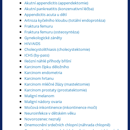
Akutní appendicitis (appendektomie)
Akutní pankreatitis (konzervativní léčba)
Appendicitis acuta u dětí
Artroza kyčelního kloubu (totální endoprotéza)
Fraktura femuru
Fraktura femuru (osteosyntéza)
Gynekologické záněty
HIV/AIDS
Cholecystolithiasis (cholecystektomie)
ICHS (by-pass)
Ileózní náhlé příhody břišní
Karcinom čípku děložního
Karcinom endometria
Karcinom hrtanu
Karcinom mléčné žlázy (mastektomie)
Karcinom prostaty (prostatektomie)
Maligní melanom
Maligní nádory ovaria
Močová inkontinence (inkontinence moči)
Neuroinfekce v dětském věku
Novorozenec nezralý
Onemocnění srdečních chlopní (náhrada chlopně)