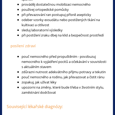
prováděj dostatečnou mobilizaci nemocného
používej ortopedické pomůcky
při převazování ran postupuj přísně asepticky
odeber vzorky exsudátu nebo postižených tkání na
kultivaci a citlivost
sleduj laboratorní výsledky
při postižení zraku dbej na klid a bezpečnost prostředí
posílení zdraví
pouč nemocného před propuštěním - povzbuzuj
nemocného k vyjádření pocitů a očekávání v souvislosti
s aktuálním stavem
zdůrazni nutnost adekvátního příjmu potravy a tekutin
pouč nemocného a rodinu, jak převazovat a čistit ránu
zopakuj, jak užívat léky
upozorni na změny, které bude třeba v životním stylu,
zaměstnání dodržovat
Související lékařské diagnózy: