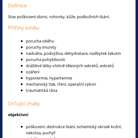
Definice
Stav poškození sliznic, rohovky, kůže, podkožních tkání.
Příčiny vzniku
porucha oběhu
poruchy imunity
nadváha, podvýživa, dehydratace, nadbytek tekutin
porucha pohyblivosti
dráždivé látky včetně tělesných sekretů, exkretů
ozáření
hypotermie, hypertermie
mechanický tlak, tření, operační výkon
traumatická rána
Určující znaky
objektivní
poškození, destrukce tkání, ischemický okrsek kožní,
nekróza, puchýř