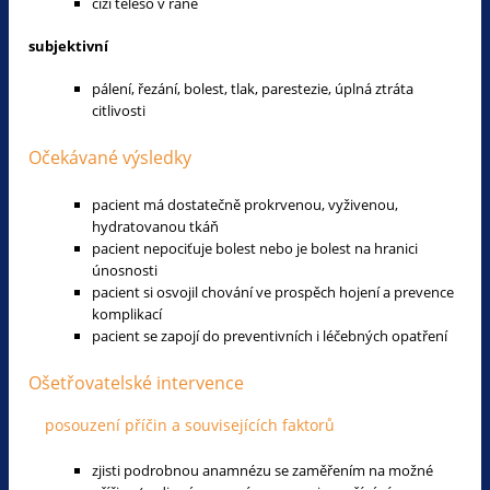
cizí těleso v ráně
subjektivní
pálení, řezání, bolest, tlak, parestezie, úplná ztráta
citlivosti
Očekávané výsledky
pacient má dostatečně prokrvenou, vyživenou,
hydratovanou tkáň
pacient nepociťuje bolest nebo je bolest na hranici
únosnosti
pacient si osvojil chování ve prospěch hojení a prevence
komplikací
pacient se zapojí do preventivních i léčebných opatření
Ošetřovatelské intervence
posouzení příčin a souvisejících faktorů
zjisti podrobnou anamnézu se zaměřením na možné