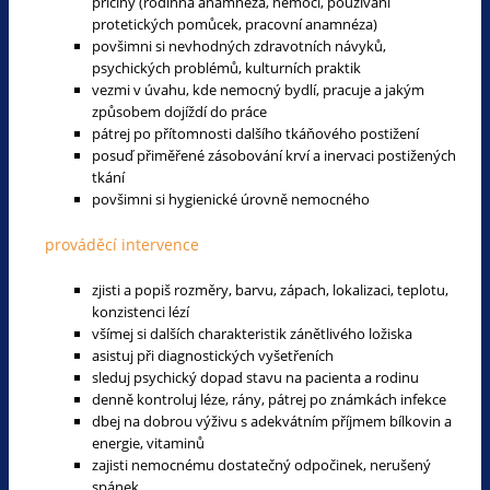
příčiny (rodinná anamnéza, nemoci, používání
protetických pomůcek, pracovní anamnéza)
povšimni si nevhodných zdravotních návyků,
psychických problémů, kulturních praktik
vezmi v úvahu, kde nemocný bydlí, pracuje a jakým
způsobem dojíždí do práce
pátrej po přítomnosti dalšího tkáňového postižení
posuď přiměřené zásobování krví a inervaci postižených
tkání
povšimni si hygienické úrovně nemocného
prováděcí intervence
zjisti a popiš rozměry, barvu, zápach, lokalizaci, teplotu,
konzistenci lézí
všímej si dalších charakteristik zánětlivého ložiska
asistuj při diagnostických vyšetřeních
sleduj psychický dopad stavu na pacienta a rodinu
denně kontroluj léze, rány, pátrej po známkách infekce
dbej na dobrou výživu s adekvátním příjmem bílkovin a
energie, vitaminů
zajisti nemocnému dostatečný odpočinek, nerušený
spánek