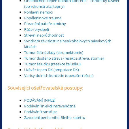
Onemocnění tepen dolních končetin – chronický uzávěr
(po rekonstrukci tepny)
Pohlavní nemoci
Popáleninové trauma
Poranění páteře a míchy
Růže (erysipel)
Střevní neprůchodnost
Syndrom závislosti na nealkoholových návykových
látkách
Tumor štítné žlázy (strumektomie)
Tumor tlustého střeva (resekce střeva, stomie)
Tumor žaludku (resekce žaludku)
Uzávěr tepen DK (amputace DK)
Varixy dolních končetin (operační řešení)
Související ošetřovatelské postupy:
PODÁVÁNÍ INFUZÍ
Podávání injekcí intravenózně
Podávání transfuze
Zavedení periferního žilního katétru