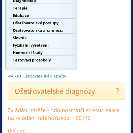
Diagnostika
Terapie
Edukace
Ošetřovatelské postupy
Ošetřovatelská anamnéza
Slovník
Fyzikální vyšetření
Hodnotící škály
Testovací protokoly
Výuka
>
Ošetřovatelské diagnózy
?
Ošetřovatelské diagnózy
Zvládání zátěže - odolnost vůči stresu/reakce
na zvládání zátěže/úzkost - 00146
Definice