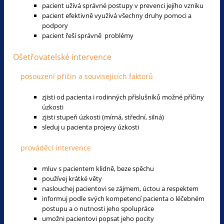
pacient užívá správné postupy v prevenci jejího vzniku
pacient efektivně využívá všechny druhy pomoci a
podpory
pacient řeší správně problémy
Ošetřovatelské intervence
posouzení příčin a souvisejících faktorů
zjisti od pacienta i rodinných příslušníků možné příčiny
úzkosti
zjisti stupeň úzkosti (mírná, střední, silná)
sleduj u pacienta projevy úzkosti
prováděcí intervence
mluv s pacientem klidně, beze spěchu
používej krátké věty
naslouchej pacientovi se zájmem, úctou a respektem
informuj podle svých kompetencí pacienta o léčebném
postupu a o nutnosti jeho spolupráce
umožni pacientovi popsat jeho pocity