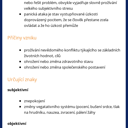
nebo řešit problém, obvykle vyjadřuje slovně prožívání
velkého subjektivního stresu
panická ataka je stav vystupňované úzkosti
doprovázený pocitem, že se člověk přestane zcela
ovládat a že ho úzkost přemůže
Příčiny vzniku
prožívání nevědomého konfliktu týkajícího se základních
životních hodnot, cílů
ohrožení nebo změna zdravotního stavu
ohrožení nebo změna společenského postavení
Určující znaky
subjektivní
znepokojení
změny vegatativního systému (pocení, bušení srdce, tlak
na hrudníku, nauzea, zvracení, pálení žáhy
objektivní