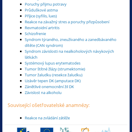
Poruchy přijmu potravy
Průduškové astma
Příjice (syfilis, lues)
Reakce na závažný stres a poruchy přizpůsobení
Revmatoidní artritis
Schizofrenie
Syndrom týraného, zneužívaného a zanedbávaného
dítěte (CAN syndrom)
Syndrom závislosti na nealkoholových návykových
látkách
Systémový lupus erytematodes
Tumor štítné žlázy (strumektomie)
Tumor žaludku (resekce žaludku)
Uzávěr tepen DK (amputace DK)
Zánětlivé onemocnění žil DK
Závislost na alkoholu
Související ošetřovatelské anamnézy:
Reakce na zvládání zátěže