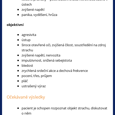
ústech
zvýšené napětí
panika, vyděšení, hrůza
objektivní
agresivita
ústup
široce otevřené oči, zvýšená čilost, soustředění na zdroj
strachu
zvýšené napětí, nervozita
impulzivnost, snížená sebejistota
bledost
zrychlená srdeční akce a dechová frekvence
pocení, třes, průjem
pláč
ustrašený výraz
Očekávané výsledky
pacient je schopen rozpoznat objekt strachu, diskutovat
o něm