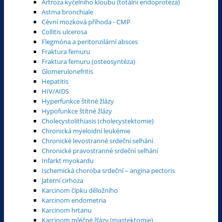
Artroza kyčelního kloubu (totální endoprotéza)
Astma bronchiale
Cévní mozková příhoda - CMP
Collitis ulcerosa
Flegmóna a peritonzilární absces
Fraktura femuru
Fraktura femuru (osteosyntéza)
Glomerulonefritis
Hepatitis
HIV/AIDS
Hyperfunkce štítné žlázy
Hypofunkce štítné žlázy
Cholecystolithiasis (cholecystektomie)
Chronická myeloidní leukémie
Chronické levostranné srdeční selhání
Chronické pravostranné srdeční selhání
Infarkt myokardu
Ischemická choroba srdeční – angina pectoris
Jaterní cirhoza
Karcinom čípku děložního
Karcinom endometria
Karcinom hrtanu
Karcinom mléčné žlázy (mastektomie)