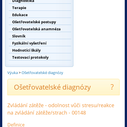
Diagnostika
Terapie
Edukace
Ošetřovatelské postupy
Ošetřovatelská anamnéza
Slovník
Fyzikální vyšetření
Hodnotící škály
Testovací protokoly
Výuka
>
Ošetřovatelské diagnózy
?
Ošetřovatelské diagnózy
Zvládání zátěže - odolnost vůči stresu/reakce
na zvládání zátěže/strach - 00148
Definice