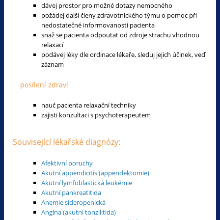
dávej prostor pro možné dotazy nemocného
požádej další členy zdravotnického týmu o pomoc při
nedostatečné informovanosti pacienta
snaž se pacienta odpoutat od zdroje strachu vhodnou
relaxací
podávej léky dle ordinace lékaře, sleduj jejich účinek, veď
záznam
posílení zdraví
nauč pacienta relaxační techniky
zajisti konzultaci s psychoterapeutem
Související lékařské diagnózy:
Afektivní poruchy
Akutní appendicitis (appendektomie)
Akutní lymfoblastická leukémie
Akutní pankreatitida
Anemie sideropenická
Angína (akutní tonzilitida)