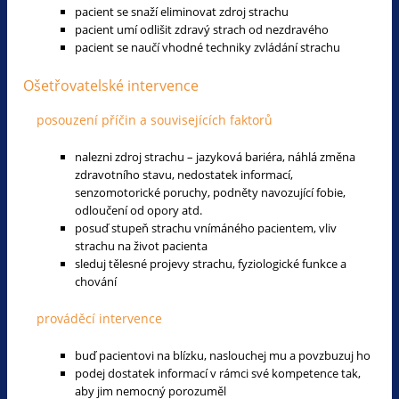
pacient se snaží eliminovat zdroj strachu
pacient umí odlišit zdravý strach od nezdravého
pacient se naučí vhodné techniky zvládání strachu
Ošetřovatelské intervence
posouzení příčin a souvisejících faktorů
nalezni zdroj strachu – jazyková bariéra, náhlá změna
zdravotního stavu, nedostatek informací,
senzomotorické poruchy, podněty navozující fobie,
odloučení od opory atd.
posuď stupeň strachu vnímáného pacientem, vliv
strachu na život pacienta
sleduj tělesné projevy strachu, fyziologické funkce a
chování
prováděcí intervence
buď pacientovi na blízku, naslouchej mu a povzbuzuj ho
podej dostatek informací v rámci své kompetence tak,
aby jim nemocný porozuměl