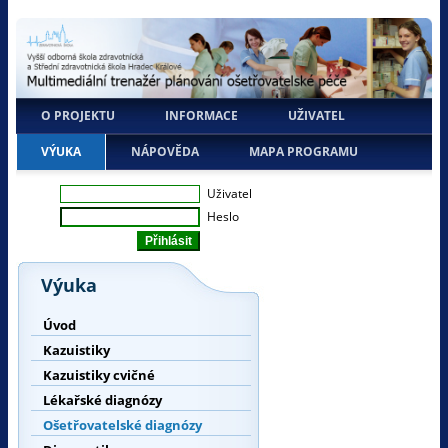
O PROJEKTU
INFORMACE
UŽIVATEL
VÝUKA
NÁPOVĚDA
MAPA PROGRAMU
Uživatel
Heslo
Výuka
Úvod
Kazuistiky
Kazuistiky cvičné
Lékařské diagnózy
Ošetřovatelské diagnózy