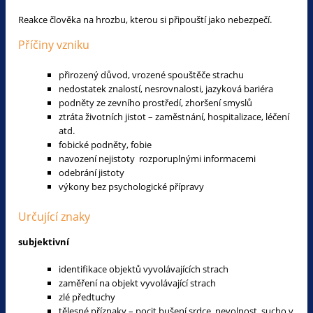
Reakce člověka na hrozbu, kterou si připouští jako nebezpečí.
Příčiny vzniku
přirozený důvod, vrozené spouštěče strachu
nedostatek znalostí, nesrovnalosti, jazyková bariéra
podněty ze zevního prostředí, zhoršení smyslů
ztráta životních jistot – zaměstnání, hospitalizace, léčení
atd.
fobické podněty, fobie
navození nejistoty rozporuplnými informacemi
odebrání jistoty
výkony bez psychologické přípravy
Určující znaky
subjektivní
identifikace objektů vyvolávajících strach
zaměření na objekt vyvolávající strach
zlé předtuchy
tělesné příznaky – pocit bušení srdce, nevolnost, sucho v