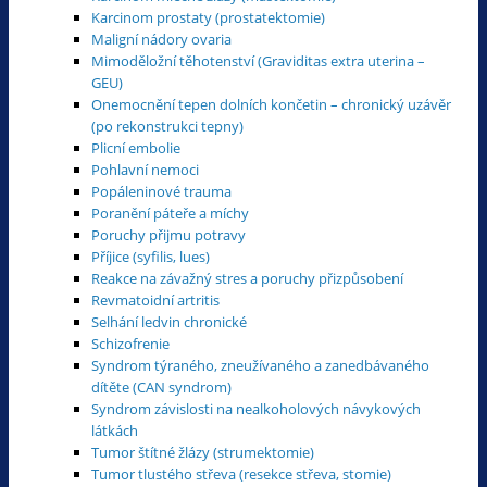
Karcinom prostaty (prostatektomie)
Maligní nádory ovaria
Mimoděložní těhotenství (Graviditas extra uterina –
GEU)
Onemocnění tepen dolních končetin – chronický uzávěr
(po rekonstrukci tepny)
Plicní embolie
Pohlavní nemoci
Popáleninové trauma
Poranění páteře a míchy
Poruchy přijmu potravy
Příjice (syfilis, lues)
Reakce na závažný stres a poruchy přizpůsobení
Revmatoidní artritis
Selhání ledvin chronické
Schizofrenie
Syndrom týraného, zneužívaného a zanedbávaného
dítěte (CAN syndrom)
Syndrom závislosti na nealkoholových návykových
látkách
Tumor štítné žlázy (strumektomie)
Tumor tlustého střeva (resekce střeva, stomie)