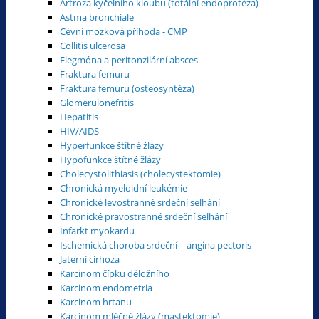
Artroza kyčelního kloubu (totální endoprotéza)
Astma bronchiale
Cévní mozková příhoda - CMP
Collitis ulcerosa
Flegmóna a peritonzilární absces
Fraktura femuru
Fraktura femuru (osteosyntéza)
Glomerulonefritis
Hepatitis
HIV/AIDS
Hyperfunkce štítné žlázy
Hypofunkce štítné žlázy
Cholecystolithiasis (cholecystektomie)
Chronická myeloidní leukémie
Chronické levostranné srdeční selhání
Chronické pravostranné srdeční selhání
Infarkt myokardu
Ischemická choroba srdeční – angina pectoris
Jaterní cirhoza
Karcinom čípku děložního
Karcinom endometria
Karcinom hrtanu
Karcinom mléčné žlázy (mastektomie)