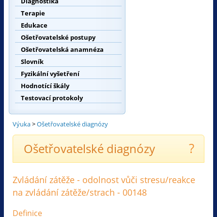
Diagnostika
Terapie
Edukace
Ošetřovatelské postupy
Ošetřovatelská anamnéza
Slovník
Fyzikální vyšetření
Hodnotící škály
Testovací protokoly
Výuka
>
Ošetřovatelské diagnózy
?
Ošetřovatelské diagnózy
Zvládání zátěže - odolnost vůči stresu/reakce
na zvládání zátěže/strach - 00148
Definice