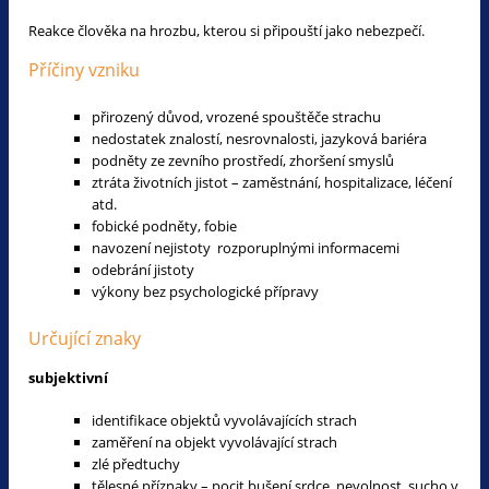
Reakce člověka na hrozbu, kterou si připouští jako nebezpečí.
Příčiny vzniku
přirozený důvod, vrozené spouštěče strachu
nedostatek znalostí, nesrovnalosti, jazyková bariéra
podněty ze zevního prostředí, zhoršení smyslů
ztráta životních jistot – zaměstnání, hospitalizace, léčení
atd.
fobické podněty, fobie
navození nejistoty rozporuplnými informacemi
odebrání jistoty
výkony bez psychologické přípravy
Určující znaky
subjektivní
identifikace objektů vyvolávajících strach
zaměření na objekt vyvolávající strach
zlé předtuchy
tělesné příznaky – pocit bušení srdce, nevolnost, sucho v