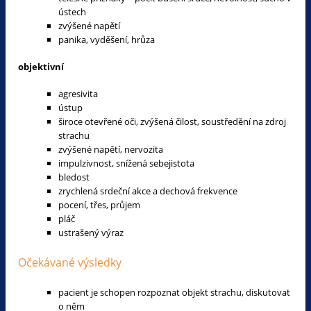
ústech
zvýšené napětí
panika, vyděšení, hrůza
objektivní
agresivita
ústup
široce otevřené oči, zvýšená čilost, soustředění na zdroj
strachu
zvýšené napětí, nervozita
impulzivnost, snížená sebejistota
bledost
zrychlená srdeční akce a dechová frekvence
pocení, třes, průjem
pláč
ustrašený výraz
Očekávané výsledky
pacient je schopen rozpoznat objekt strachu, diskutovat
o něm