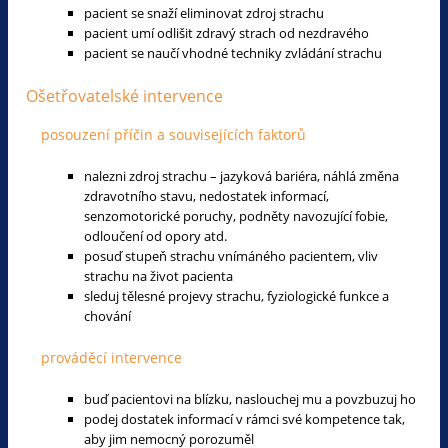
pacient se snaží eliminovat zdroj strachu
pacient umí odlišit zdravý strach od nezdravého
pacient se naučí vhodné techniky zvládání strachu
Ošetřovatelské intervence
posouzení příčin a souvisejících faktorů
nalezni zdroj strachu – jazyková bariéra, náhlá změna
zdravotního stavu, nedostatek informací,
senzomotorické poruchy, podněty navozující fobie,
odloučení od opory atd.
posuď stupeň strachu vnímáného pacientem, vliv
strachu na život pacienta
sleduj tělesné projevy strachu, fyziologické funkce a
chování
prováděcí intervence
buď pacientovi na blízku, naslouchej mu a povzbuzuj ho
podej dostatek informací v rámci své kompetence tak,
aby jim nemocný porozuměl