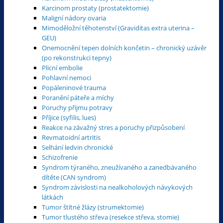
Karcinom prostaty (prostatektomie)
Maligní nádory ovaria
Mimoděložní těhotenství (Graviditas extra uterina –
GEU)
Onemocnění tepen dolních končetin – chronický uzávěr
(po rekonstrukci tepny)
Plicní embolie
Pohlavní nemoci
Popáleninové trauma
Poranění páteře a míchy
Poruchy přijmu potravy
Příjice (syfilis, lues)
Reakce na závažný stres a poruchy přizpůsobení
Revmatoidní artritis
Selhání ledvin chronické
Schizofrenie
Syndrom týraného, zneužívaného a zanedbávaného
dítěte (CAN syndrom)
Syndrom závislosti na nealkoholových návykových
látkách
Tumor štítné žlázy (strumektomie)
Tumor tlustého střeva (resekce střeva, stomie)