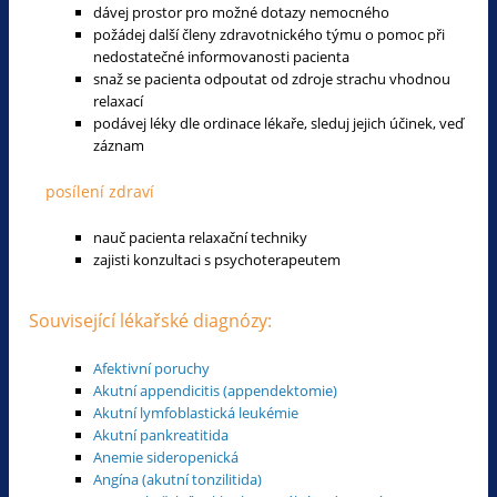
dávej prostor pro možné dotazy nemocného
požádej další členy zdravotnického týmu o pomoc při
nedostatečné informovanosti pacienta
snaž se pacienta odpoutat od zdroje strachu vhodnou
relaxací
podávej léky dle ordinace lékaře, sleduj jejich účinek, veď
záznam
posílení zdraví
nauč pacienta relaxační techniky
zajisti konzultaci s psychoterapeutem
Související lékařské diagnózy:
Afektivní poruchy
Akutní appendicitis (appendektomie)
Akutní lymfoblastická leukémie
Akutní pankreatitida
Anemie sideropenická
Angína (akutní tonzilitida)