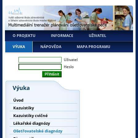
O PROJEKTU
INFORMACE
UŽIVATEL
VÝUKA
NÁPOVĚDA
MAPA PROGRAMU
Uživatel
Heslo
Výuka
Úvod
Kazuistiky
Kazuistiky cvičné
Lékařské diagnózy
Ošetřovatelské diagnózy