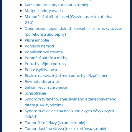
Karcinom prostaty (prostatektomie)
Maligní nádory ovaria
Mimoděložní těhotenství (Graviditas extra uterina –
GEU)
Onemocnění tepen dolních končetin – chronický uzávěr
(po rekonstrukci tepny)
Plicní embolie
Pohlavní nemoci
Popáleninové trauma
Poranění páteře a míchy
Poruchy přijmu potravy
Příjice (syfilis, lues)
Reakce na závažný stres a poruchy přizpůsobení
Revmatoidní artritis
Selhání ledvin chronické
Schizofrenie
Syndrom týraného, zneužívaného a zanedbávaného
dítěte (CAN syndrom)
Syndrom závislosti na nealkoholových návykových
látkách
Tumor štítné žlázy (strumektomie)
Tumor tlustého střeva (resekce střeva, stomie)