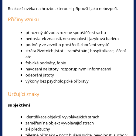
Reakce člověka na hrozbu, kterou si připouští jako nebezpečí.
Příčiny vzniku
přirozený důvod, vrozené spouštěče strachu
nedostatek znalostí, nesrovnalosti, jazyková bariéra
podněty ze zevního prostředí, zhoršení smyslů
ztráta životních jistot – zaměstnání, hospitalizace, léčení
atd.
fobické podněty, fobie
navození nejistoty rozporuplnými informacemi
odebrání jistoty
výkony bez psychologické přípravy
Určující znaky
subjektivní
identifikace objektů vyvolávajících strach
zaměření na objekt vyvolávající strach
zlé předtuchy
tělesné příznaky – pocit bušení srdce, nevolnost, sucho v