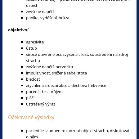
ústech
zvýšené napětí
panika, vyděšení, hrůza
objektivní
agresivita
ústup
široce otevřené oči, zvýšená čilost, soustředění na zdroj
strachu
zvýšené napětí, nervozita
impulzivnost, snížená sebejistota
bledost
zrychlená srdeční akce a dechová frekvence
pocení, třes, průjem
pláč
ustrašený výraz
Očekávané výsledky
pacient je schopen rozpoznat objekt strachu, diskutovat
o něm