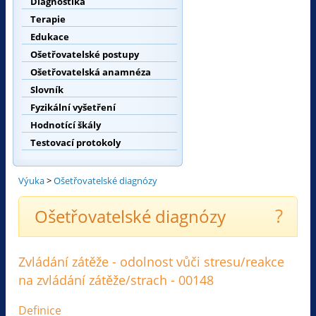
Diagnostika
Terapie
Edukace
Ošetřovatelské postupy
Ošetřovatelská anamnéza
Slovník
Fyzikální vyšetření
Hodnotící škály
Testovací protokoly
Výuka
>
Ošetřovatelské diagnózy
?
Ošetřovatelské diagnózy
Zvládání zátěže - odolnost vůči stresu/reakce
na zvládání zátěže/strach - 00148
Definice