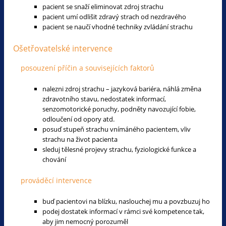
pacient se snaží eliminovat zdroj strachu
pacient umí odlišit zdravý strach od nezdravého
pacient se naučí vhodné techniky zvládání strachu
Ošetřovatelské intervence
posouzení příčin a souvisejících faktorů
nalezni zdroj strachu – jazyková bariéra, náhlá změna
zdravotního stavu, nedostatek informací,
senzomotorické poruchy, podněty navozující fobie,
odloučení od opory atd.
posuď stupeň strachu vnímáného pacientem, vliv
strachu na život pacienta
sleduj tělesné projevy strachu, fyziologické funkce a
chování
prováděcí intervence
buď pacientovi na blízku, naslouchej mu a povzbuzuj ho
podej dostatek informací v rámci své kompetence tak,
aby jim nemocný porozuměl