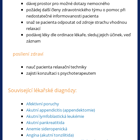
dávej prostor pro možné dotazy nemocného
požádej další členy zdravotnického týmu o pomoc při
nedostatečné informovanosti pacienta
snaž se pacienta odpoutat od zdroje strachu vhodnou
relaxací
podávej léky dle ordinace lékaře, sleduj jejich účinek, veď
záznam
posílení zdraví
nauč pacienta relaxační techniky
zajisti konzultaci s psychoterapeutem
Související lékařské diagnózy:
Afektivní poruchy
Akutní appendicitis (appendektomie)
Akutní lymfoblastická leukémie
Akutní pankreatitida
Anemie sideropenická
Angína (akutní tonzilitida)