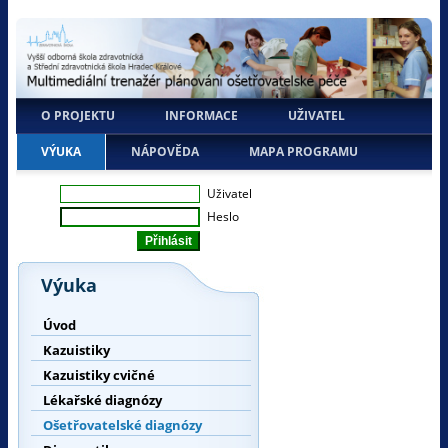
O PROJEKTU
INFORMACE
UŽIVATEL
VÝUKA
NÁPOVĚDA
MAPA PROGRAMU
Uživatel
Heslo
Výuka
Úvod
Kazuistiky
Kazuistiky cvičné
Lékařské diagnózy
Ošetřovatelské diagnózy