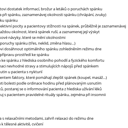
tovi dostatek informací, brožur a letáků o poruchách spánku
a při spánku, zaznamenávej okolnosti spánku (chrápání, zvuky)
lku spánku
bjektivní pocity a pacientovy stížnosti na spánek, průběžně je zaznamenávej
aždou okolnost, která spánek ruší, a zaznamenej její výskyt
kové návyky, které se mění okolnostmi
 poruchy spánku (třes, neklid, změna hlasu…)
vi dosáhnout optimálního spánku zohledněním režimu dne
 přípravu prostředí ke spánku
a ke spánku z hlediska osobního pohodlí a fyzického komfortu
aci nevhodné stravy a stimulujících nápojů před spánkem
tin u pacienta s nykturií
ientem faktory, které pomáhají zlepšit spánek (koupel, masáž…)
oti bolesti podle ordinace hodinu před plánovaným usnutím
ků, postarej se o informování pacienta z hlediska užívání léků
zuj s pacientem pravidelné rituály spánku, zejména při insomnii
 s relaxačními metodami, zahrň relaxaci do režimu dne
 k tělesné aktivitě, cvičení