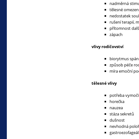
nadměrná stimu
tělesné omezen
nedostatek sou
rušení terapií,
přítomnost dalš
zápach
vlivy rodičovství
biorytmus spán
způsob péče rod
míra emoční po
tělesné vlivy
potřeba vymočit
horečka
nauzea
stáza sekretů
dušnost
nevhodná polo
gastroezofageál