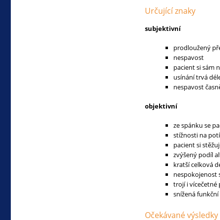
Určující znaky
subjektivní
prodloužený př
nespavost
pacient si sám
usínání trvá dél
nespavost časn
objektivní
ze spánku se pa
stížnosti na pot
pacient si stěž
zvýšený podíl a
kratší celková d
nespokojenost
trojí i vícečetn
snížená funkční
Očekávané výsledky