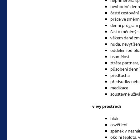
nepřiměřená sp
nevhodné denní 
časté cestování
práce ve směn
denní program 
často měněný s
věkem dané zm
nuda, nevytížen
oddělení od blí
osamělost
ztráta partnera
působení denní
předtucha
předsudky nebo
medikace
soustavné užívá
vlivy prostředí
hluk
osvětlení
spánek v nezná
okolní teplota, 