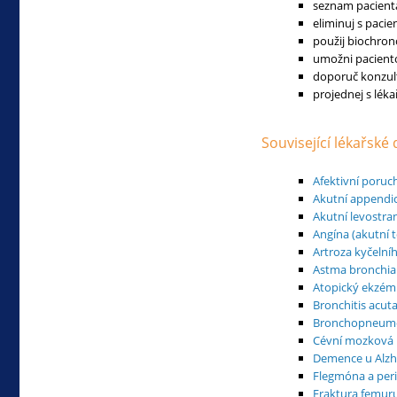
seznam pacienta
eliminuj s paci
použij biochron
umožni paciento
doporuč konzul
projednej s lék
Související lékařské
Afektivní poruc
Akutní appendic
Akutní levostra
Angína (akutní t
Artroza kyčelní
Astma bronchia
Atopický ekzém
Bronchitis acut
Bronchopneum
Cévní mozková 
Demence u Alz
Flegmóna a peri
Fraktura femuru