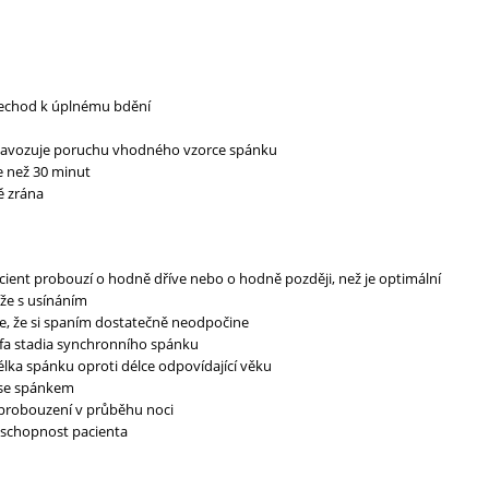
echod k úplnému bdění
 navozuje poruchu vhodného vzorce spánku
e než 30 minut
ě zrána
cient probouzí o hodně dříve nebo o hodně později, než je optimální
íže s usínáním
uje, že si spaním dostatečně neodpočine
lfa stadia synchronního spánku
élka spánku oproti délce odpovídající věku
 se spánkem
é probouzení v průběhu noci
 schopnost pacienta