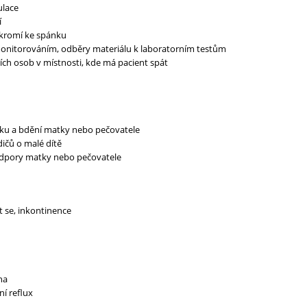
lace
í
kromí ke spánku
 monitorováním, odběry materiálu k laboratorním testům
ích osob v místnosti, kde má pacient spát
ku a bdění matky nebo pečovatele
ičů o malé dítě
dpory matky nebo pečovatele
 se, inkontinence
ha
ní reflux