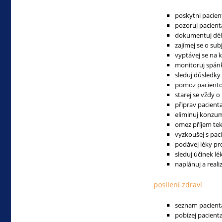
poskytni pacien
pozoruj pacient
dokumentuj dé
zajímej se o su
vyptávej se na k
monitoruj spán
sleduj důsledky
pomoz paciento
starej se vždy o
připrav pacient
eliminuj konzum
omez příjem teku
vyzkoušej s pac
podávej léky pr
sleduj účinek lé
naplánuj a reali
posílení zdraví
seznam pacienta
pobízej pacienta