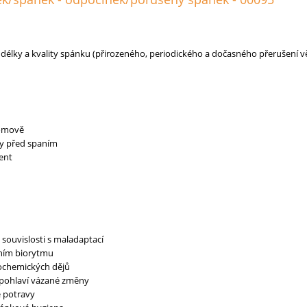
lky a kvality spánku (přirozeného, periodického a dočasného přerušení v
domově
ky před spaním
ent
 souvislosti s maladaptací
ním biorytmu
biochemických dějů
 pohlaví vázané změny
é potravy