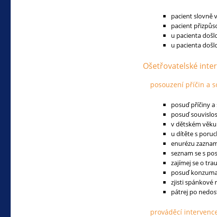
pacient slovně
pacient přizpůs
u pacienta došl
u pacienta došl
Ošetřovatelské inte
posouzení příčin a s
posuď příčiny a
posuď souvislo
v dětském věku
u dítěte s poru
enurézu zazname
seznam se s po
zajímej se o tr
posuď konzumac
zjisti spánkové 
pátrej po nedos
prováděcí intervenc