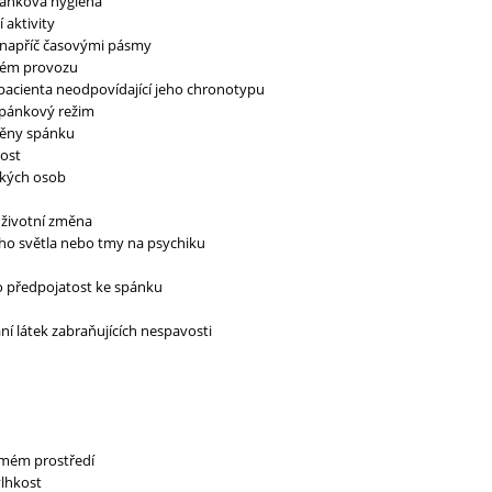
ánková hygiena
aktivity
 napříč časovými pásmy
ném provozu
pacienta neodpovídající jeho chronotypu
pánkový režim
ěny spánku
ost
zkých osob
, životní změna
ho světla nebo tmy na psychiku
 předpojatost ke spánku
ní látek zabraňujících nespavosti
mém prostředí
vlhkost