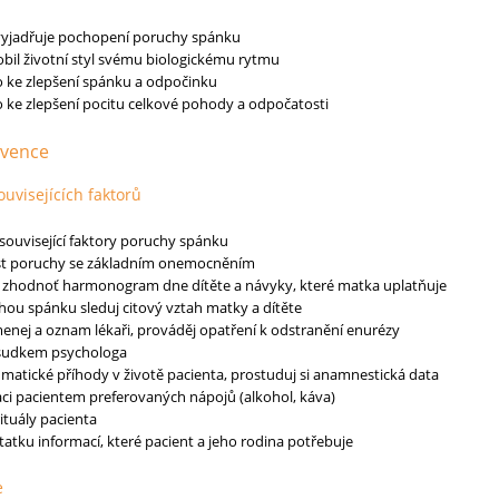
 vyjadřuje pochopení poruchy spánku
obil životní styl svému biologickému rytmu
o ke zlepšení spánku a odpočinku
o ke zlepšení pocitu celkové pohody a odpočatosti
rvence
ouvisejících faktorů
 související faktory poruchy spánku
st poruchy se základním onemocněním
 zhodnoť harmonogram dne dítěte a návyky, které matka uplatňuje
chou spánku sleduj citový vztah matky a dítěte
nej a oznam lékaři, prováděj opatření k odstranění enurézy
sudkem psychologa
aumatické příhody v životě pacienta, prostuduj si anamnestická data
i pacientem preferovaných nápojů (alkohol, káva)
rituály pacienta
tatku informací, které pacient a jeho rodina potřebuje
e