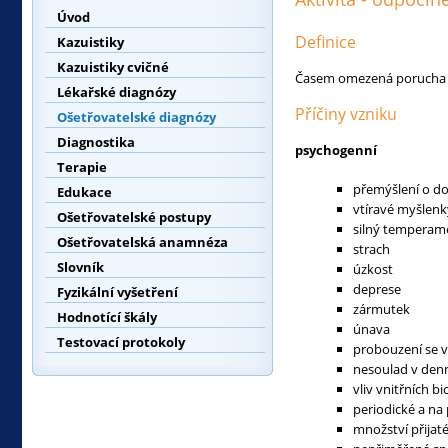
Úvod
Definice
Kazuistiky
Kazuistiky cvičné
Časem omezená porucha dé
Lékařské diagnózy
Příčiny vzniku
Ošetřovatelské diagnózy
Diagnostika
psychogenní
Terapie
přemýšlení o 
Edukace
vtíravé myšlen
Ošetřovatelské postupy
silný temperam
Ošetřovatelská anamnéza
strach
Slovník
úzkost
deprese
Fyzikální vyšetření
zármutek
Hodnotící škály
únava
Testovací protokoly
probouzení se v
nesoulad v den
vliv vnitřních 
periodické a na
množství přijat