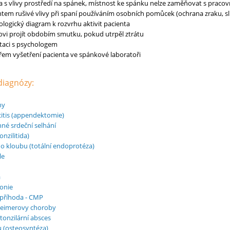
 s vlivy prostředí na spánek, místnost ke spánku nelze zaměňovat s praco
entem rušivé vlivy při spaní používáním osobních pomůcek (ochrana zraku, s
ologický diagram k rozvrhu aktivit pacienta
vi projít obdobím smutku, pokud utrpěl ztrátu
taci s psychologem
ařem vyšetření pacienta ve spánkové laboratoři
 diagnózy:
hy
itis (appendektomie)
nné srdeční selhání
onzilitida)
ho kloubu (totální endoprotéza)
le
a
onie
příhoda - CMP
heimerovy choroby
tonzilární absces
 (osteosyntéza)