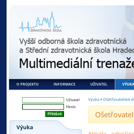
O PROJEKTU
INFORMACE
UŽIVATEL
VÝUK
Výuka
>
Ošetřovatelské d
Uživatel
Heslo
Ošetřovatel
Výuka
Aktivita - odpoči