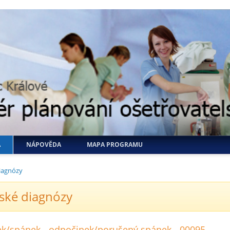
A
NÁPOVĚDA
MAPA PROGRAMU
iagnózy
ské diagnózy
nek/spánek - odpočinek/porušený spánek - 00095