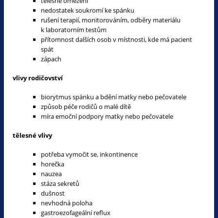
tělesné omezení
nedostatek soukromí ke spánku
rušení terapií, monitorováním, odběry materiálu
k laboratorním testům
přítomnost dalších osob v místnosti, kde má pacient
spát
zápach
vlivy rodičovství
biorytmus spánku a bdění matky nebo pečovatele
způsob péče rodičů o malé dítě
míra emoční podpory matky nebo pečovatele
tělesné vlivy
potřeba vymočit se, inkontinence
horečka
nauzea
stáza sekretů
dušnost
nevhodná poloha
gastroezofageální reflux