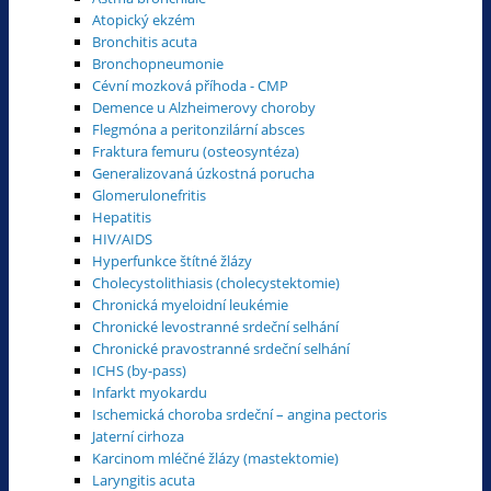
Atopický ekzém
Bronchitis acuta
Bronchopneumonie
Cévní mozková příhoda - CMP
Demence u Alzheimerovy choroby
Flegmóna a peritonzilární absces
Fraktura femuru (osteosyntéza)
Generalizovaná úzkostná porucha
Glomerulonefritis
Hepatitis
HIV/AIDS
Hyperfunkce štítné žlázy
Cholecystolithiasis (cholecystektomie)
Chronická myeloidní leukémie
Chronické levostranné srdeční selhání
Chronické pravostranné srdeční selhání
ICHS (by-pass)
Infarkt myokardu
Ischemická choroba srdeční – angina pectoris
Jaterní cirhoza
Karcinom mléčné žlázy (mastektomie)
Laryngitis acuta