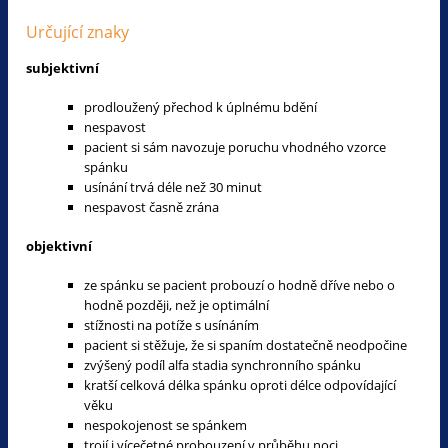
Určující znaky
subjektivní
prodloužený přechod k úplnému bdění
nespavost
pacient si sám navozuje poruchu vhodného vzorce
spánku
usínání trvá déle než 30 minut
nespavost časně zrána
objektivní
ze spánku se pacient probouzí o hodně dříve nebo o
hodně později, než je optimální
stížnosti na potíže s usínáním
pacient si stěžuje, že si spaním dostatečně neodpočine
zvýšený podíl alfa stadia synchronního spánku
kratší celková délka spánku oproti délce odpovídající
věku
nespokojenost se spánkem
trojí i vícečetné probouzení v průběhu noci