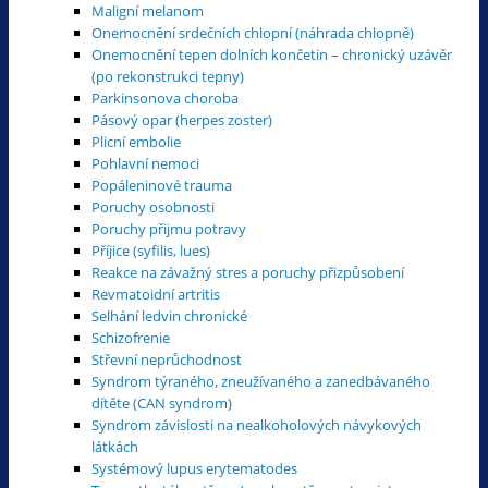
Maligní melanom
Onemocnění srdečních chlopní (náhrada chlopně)
Onemocnění tepen dolních končetin – chronický uzávěr
(po rekonstrukci tepny)
Parkinsonova choroba
Pásový opar (herpes zoster)
Plicní embolie
Pohlavní nemoci
Popáleninové trauma
Poruchy osobnosti
Poruchy přijmu potravy
Příjice (syfilis, lues)
Reakce na závažný stres a poruchy přizpůsobení
Revmatoidní artritis
Selhání ledvin chronické
Schizofrenie
Střevní neprůchodnost
Syndrom týraného, zneužívaného a zanedbávaného
dítěte (CAN syndrom)
Syndrom závislosti na nealkoholových návykových
látkách
Systémový lupus erytematodes