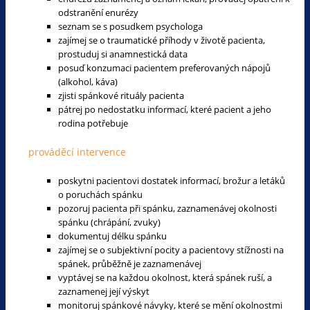
odstranění enurézy
seznam se s posudkem psychologa
zajímej se o traumatické příhody v životě pacienta,
prostuduj si anamnestická data
posuď konzumaci pacientem preferovaných nápojů
(alkohol, káva)
zjisti spánkové rituály pacienta
pátrej po nedostatku informací, které pacient a jeho
rodina potřebuje
prováděcí intervence
poskytni pacientovi dostatek informací, brožur a letáků
o poruchách spánku
pozoruj pacienta při spánku, zaznamenávej okolnosti
spánku (chrápání, zvuky)
dokumentuj délku spánku
zajímej se o subjektivní pocity a pacientovy stížnosti na
spánek, průběžně je zaznamenávej
vyptávej se na každou okolnost, která spánek ruší, a
zaznamenej její výskyt
monitoruj spánkové návyky, které se mění okolnostmi