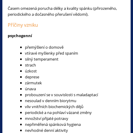
Časem omezená porucha délky a kvality spánku (přirozeného,
periodického a dočasného přerušení vědomí).
Příčiny vzniku
psychogenní
přemýšlení o domově
vtíravé myšlenky před spaním
silný temperament
strach
úzkost
deprese
zármutek
únava
probouzení se v souvislosti s maladaptací
nesoulad v denním biorytmu
vliv vnitřních biochemických dějů
periodické a na pohlaví vázané změny
množství přijaté potravy
nepřiměřená spánková hygiena
nevhodné denní aktivity