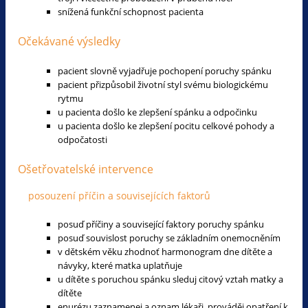
snížená funkční schopnost pacienta
Očekávané výsledky
pacient slovně vyjadřuje pochopení poruchy spánku
pacient přizpůsobil životní styl svému biologickému
rytmu
u pacienta došlo ke zlepšení spánku a odpočinku
u pacienta došlo ke zlepšení pocitu celkové pohody a
odpočatosti
Ošetřovatelské intervence
posouzení příčin a souvisejících faktorů
posuď příčiny a související faktory poruchy spánku
posuď souvislost poruchy se základním onemocněním
v dětském věku zhodnoť harmonogram dne dítěte a
návyky, které matka uplatňuje
u dítěte s poruchou spánku sleduj citový vztah matky a
dítěte
enurézu zaznamenej a oznam lékaři, prováděj opatření k