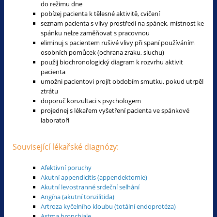
do režimu dne
pobízej pacienta k tělesné aktivitě, cvičení
seznam pacienta s vlivy prostředí na spánek, místnost ke
spánku nelze zaměňovat s pracovnou
eliminuj s pacientem rušivé vlivy při spaní používáním
osobních pomůcek (ochrana zraku, sluchu)
použij biochronologický diagram k rozvrhu aktivit
pacienta
umožni pacientovi projít obdobím smutku, pokud utrpěl
ztrátu
doporuč konzultaci s psychologem
projednej s lékařem vyšetření pacienta ve spánkové
laboratoři
Související lékařské diagnózy:
Afektivní poruchy
Akutní appendicitis (appendektomie)
Akutní levostranné srdeční selhání
Angína (akutní tonzilitida)
Artroza kyčelního kloubu (totální endoprotéza)
Astma bronchiale