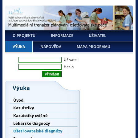
O PROJEKTU
INFORMACE
UŽIVATEL
VÝUKA
NÁPOVĚDA
MAPA PROGRAMU
Uživatel
Heslo
Výuka
Úvod
Kazuistiky
Kazuistiky cvičné
Lékařské diagnózy
Ošetřovatelské diagnózy