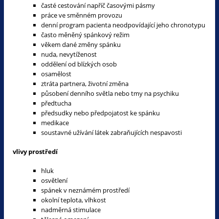
časté cestování napříč časovými pásmy
práce ve směnném provozu
denní program pacienta neodpovídající jeho chronotypu
často měněný spánkový režim
věkem dané změny spánku
nuda, nevytíženost
oddělení od blízkých osob
osamělost
ztráta partnera, životní změna
působení denního světla nebo tmy na psychiku
předtucha
předsudky nebo předpojatost ke spánku
medikace
soustavné užívání látek zabraňujících nespavosti
vlivy prostředí
hluk
osvětlení
spánek v neznámém prostředí
okolní teplota, vlhkost
nadměrná stimulace