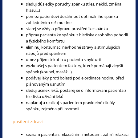
sleduj důsledky poruchy spánku (třes, neklid, změna
hlasu…)
pomoz pacientovi dosáhnout optimálního spánku
zohledněním režimu dne
starej se vždy o přípravu prostředí ke spánku
připrav pacienta ke spánku z hlediska osobního pohodlí
a fyzického komfortu
eliminuj konzumaci nevhodné stravy a stimulujících
nápojů před spánkem
omez příjem tekutin u pacienta s nykturií
vyzkoušej s pacientem faktory, které pomáhají zlepšit
spánek (koupel, masáž…)
podávej léky proti bolesti podle ordinace hodinu před
plánovaným usnutím
sleduj účinek léků, postarej se o informování pacienta z
hlediska užívání léků
naplánuj a realizuj s pacientem pravidelné rituály
spánku, zejména při insomnii
posílení zdraví
seznam pacienta s relaxačními metodami, zahrň relaxaci