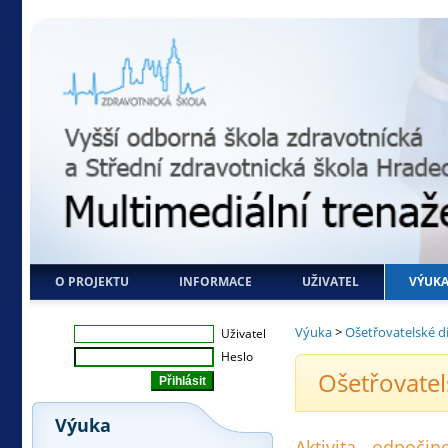
O PROJEKTU
INFORMACE
UŽIVATEL
VÝUK
Výuka
>
Ošetřovatelské d
Uživatel
Heslo
Ošetřovatel
Výuka
Aktivita - odpoči