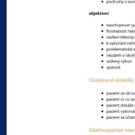
pocit viny v so
objektivní
neschopnost vyk
lhostejnost neb
zesílení tělesnýc
k vykonání rutin
problematické 
nezájem o okolí
snížený výkon
spavost
Očekávané výsledky
pacient se cítí 
pacient ví, co 
pacient dokáže 
pacient vykonáv
pacient se účas
Ošetřovatelské inte