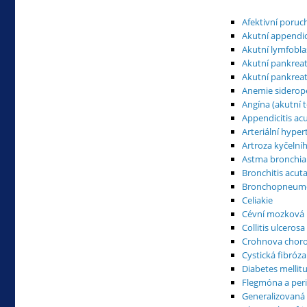
Afektivní poruc
Akutní appendic
Akutní lymfobla
Akutní pankreat
Akutní pankreati
Anemie siderop
Angína (akutní t
Appendicitis acu
Arteriální hype
Artroza kyčelní
Astma bronchia
Bronchitis acut
Bronchopneum
Celiakie
Cévní mozková 
Collitis ulcerosa
Crohnova chor
Cystická fibróza
Diabetes mellit
Flegmóna a peri
Generalizovaná