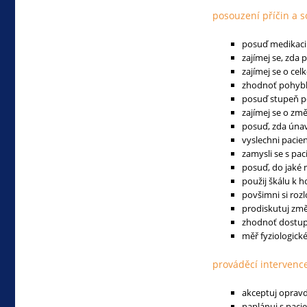
posouzení příčin a s
posuď medikaci p
zajímej se, zda
zajímej se o cel
zhodnoť pohybli
posuď stupeň p
zajímej se o zm
posuď, zda úna
vyslechni pacie
zamysli se s pa
posuď, do jaké
použij škálu k 
povšimni si roz
prodiskutuj změ
zhodnoť dostup
měř fyziologické
prováděcí intervenc
akceptuj opravd
naplánuj s pacie