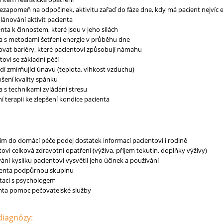
ezapomeň na odpočinek, aktivitu zařaď do fáze dne, kdy má pacient nejvíc 
plánování aktivit pacienta
ta k činnostem, které jsou v jeho silách
a s metodami šetření energie v průběhu dne
at bariéry, které pacientovi způsobují námahu
ovi se základní péčí
dí zmírňující únavu (teplota, vlhkost vzduchu)
pšení kvality spánku
 s technikami zvládání stresu
í terapii ke zlepšení kondice pacienta
m do domácí péče podej dostatek informací pacientovi i rodině
ovi celková zdravotní opatření (výživa, příjem tekutin, doplňky výživy)
ní kyslíku pacientovi vysvětli jeho účinek a používání
cienta podpůrnou skupinu
taci s psychologem
ienta pomoc pečovatelské služby
 diagnózy: