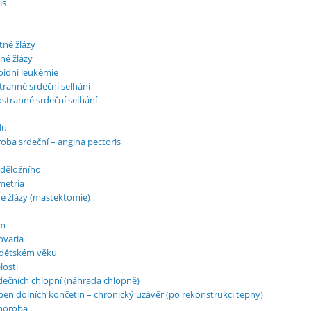
is
tné žlázy
né žlázy
oidní leukémie
tranné srdeční selhání
stranné srdeční selhání
du
oba srdeční – angina pectoris
 děložního
metria
é žlázy (mastektomie)
om
ovaria
 dětském věku
losti
ečních chlopní (náhrada chlopně)
n dolních končetin – chronický uzávěr (po rekonstrukci tepny)
horoba