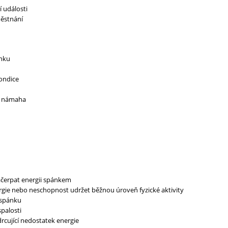
í události
ěstnání
nku
ondice
á námaha
čerpat energii spánkem
gie nebo neschopnost udržet běžnou úroveň fyzické aktivity
 spánku
spalosti
drcující nedostatek energie