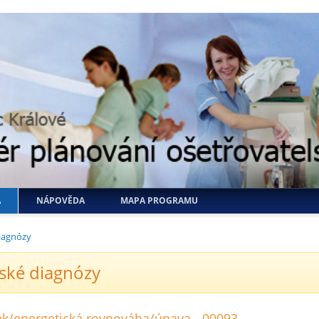
A
NÁPOVĚDA
MAPA PROGRAMU
iagnózy
ské diagnózy
nek/energetická rovnováha/únava - 00093