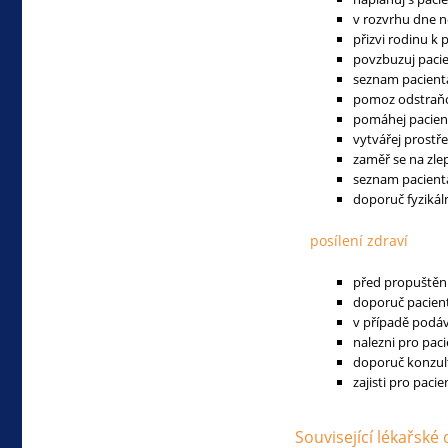
v rozvrhu dne n
přizvi rodinu k 
povzbuzuj pacien
seznam pacient
pomoz odstraňov
pomáhej pacient
vytvářej prostře
zaměř se na zle
seznam pacienta
doporuč fyzikáln
posílení zdraví
před propuštění
doporuč pacient
v případě podává
nalezni pro pa
doporuč konzul
zajisti pro pac
Související lékařské