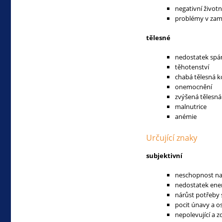
negativní životn
problémy v zam
tělesné
nedostatek spá
těhotenství
chabá tělesná k
onemocnění
zvýšená tělesn
malnutrice
anémie
Určující znaky
subjektivní
neschopnost na
nedostatek ener
nárůst potřeby
pocit únavy a o
nepolevující a z