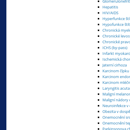
Glomerulonefrit
Hepatitis
HIV/AIDS
Hyperfunkce ští
Hypofunkce štít
Chronická myel
Chronické levos
Chronické pravo
ICHS (by-pass)
Infarkt myokar
Ischemická chor
Jaterní cirhoza
Karcinom čípku
Karcinom endo
Karcinom mléčn
Laryngitis acuta
Maligní melan
Maligní nádory 
Neuroinfekce v
Obezita v dospě
Onemocnění srd
Onemocnění tepe
Parkinsonova c