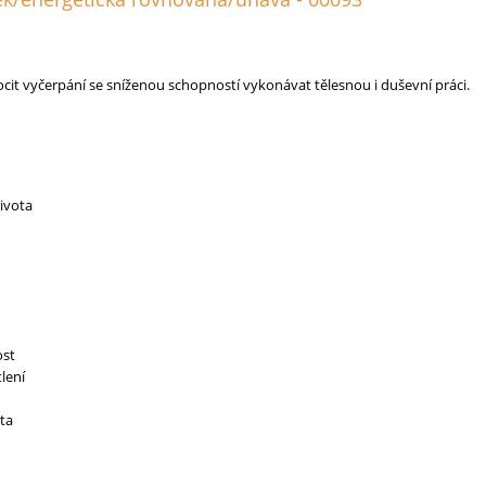
cit vyčerpání se sníženou schopností vykonávat tělesnou i duševní práci.
ivota
ost
lení
ta