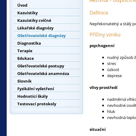
Úvod
Definice
Kazuistiky
Kazuistiky cvičné
Nepřekonatelný a stálý po
Lékařské diagnózy
Příčiny vzniku
Ošetřovatelské diagnózy
Diagnostika
psychogenní
Terapie
nudný způsob ž
Edukace
stres
Ošetřovatelské postupy
úzkost
Ošetřovatelská anamnéza
deprese
Slovník
vlivy prostředí
Fyzikální vyšetření
Hodnotící škály
nadměrná vlhk
Testovací protokoly
nevhodné osvět
hluk
nevhodná teplo
situační