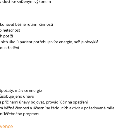
uvislosti se sníženým výkonem
onávat běžné rutinní činnosti
o netečnost
h potíží
ních úkolů pacient potřebuje více energie, než je obvyklé
soustředění
odpočatý, má více energie
způsobuje jeho únavu
s příčinami únavy bojovat, provádí účinná opatření
á běžné činnosti a účastní se žádoucích aktivit v požadované míře
tní léčebného programu
rvence