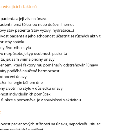
ouvisejících faktorů
acienta a její vliv na únavu
 pacient nemá tělesnou nebo duševní nemoc
kový stav pacienta (stav výživy, hydratace…)
vost pacienta a jeho schopnost účastnit se různých aktivit
oruchy spánku
ěny životního stylu
vu nezpůsobuje typ osobnosti pacienta
nta, jak sám vnímá příčiny únavy
cientem, které faktory mu pomáhají v odstraňování únavy
 míry podléhá naučené bezmocnosti
hodnocení únavy
ložení energie během dne
ny životního stylu v důsledku únavy
nost individuálních pomůcek
 funkce a porovnávej je v souvislosti s aktivitou
e
ovost pacientových stížností na únavu, nepodceňuj situaci
ntem realistická opatření