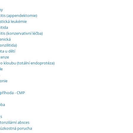
hy
itis (appendektomie)
stická leukémie
itida
tis (konzervativní léčba)
enická
onzilitida)
ta u dětí
rtenze
ho kloubu (totální endoprotéza)
le
a
onie
příhoda - CMP
oba
us
tonzilární absces
 úzkostná porucha