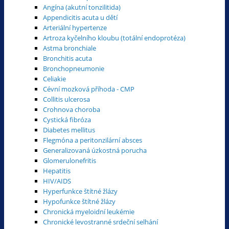
Angína (akutní tonzilitida)
Appendicitis acuta u dětí
Arteriální hypertenze
Artroza kyčelního kloubu (totální endoprotéza)
Astma bronchiale
Bronchitis acuta
Bronchopneumonie
Celiakie
Cévní mozková příhoda - CMP
Collitis ulcerosa
Crohnova choroba
Cystická fibróza
Diabetes mellitus
Flegmóna a peritonzilární absces
Generalizovaná úzkostná porucha
Glomerulonefritis
Hepatitis
HIV/AIDS
Hyperfunkce štítné žlázy
Hypofunkce štítné žlázy
Chronická myeloidní leukémie
Chronické levostranné srdeční selhání