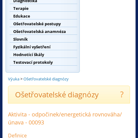
Diagnostika
Terapie
Edukace
Ošetřovatelské postupy
Ošetřovatelská anamnéza
Slovník
Fyzikální vyšetření
Hodnotící škály
Testovací protokoly
Výuka
>
Ošetřovatelské diagnózy
?
Ošetřovatelské diagnózy
Aktivita - odpočinek/energetická rovnováha/
únava - 00093
Definice