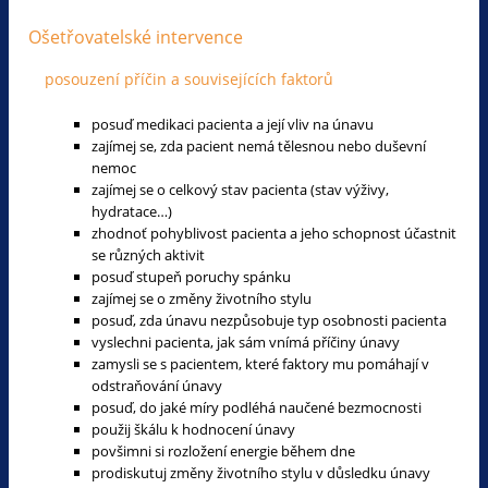
Ošetřovatelské intervence
posouzení příčin a souvisejících faktorů
posuď medikaci pacienta a její vliv na únavu
zajímej se, zda pacient nemá tělesnou nebo duševní
nemoc
zajímej se o celkový stav pacienta (stav výživy,
hydratace…)
zhodnoť pohyblivost pacienta a jeho schopnost účastnit
se různých aktivit
posuď stupeň poruchy spánku
zajímej se o změny životního stylu
posuď, zda únavu nezpůsobuje typ osobnosti pacienta
vyslechni pacienta, jak sám vnímá příčiny únavy
zamysli se s pacientem, které faktory mu pomáhají v
odstraňování únavy
posuď, do jaké míry podléhá naučené bezmocnosti
použij škálu k hodnocení únavy
povšimni si rozložení energie během dne
prodiskutuj změny životního stylu v důsledku únavy