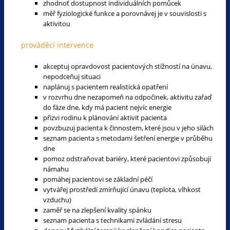
zhodnoť dostupnost individuálních pomůcek
měř fyziologické funkce a porovnávej je v souvislosti s
aktivitou
prováděcí intervence
akceptuj opravdovost pacientových stížností na únavu,
nepodceňuj situaci
naplánuj s pacientem realistická opatření
v rozvrhu dne nezapomeň na odpočinek, aktivitu zařaď
do fáze dne, kdy má pacient nejvíc energie
přizvi rodinu k plánování aktivit pacienta
povzbuzuj pacienta k činnostem, které jsou v jeho silách
seznam pacienta s metodami šetření energie v průběhu
dne
pomoz odstraňovat bariéry, které pacientovi způsobují
námahu
pomáhej pacientovi se základní péčí
vytvářej prostředí zmírňující únavu (teplota, vlhkost
vzduchu)
zaměř se na zlepšení kvality spánku
seznam pacienta s technikami zvládání stresu