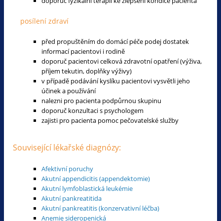
doporuč fyzikální terapii ke zlepšení kondice pacienta
posílení zdraví
před propuštěním do domácí péče podej dostatek
informací pacientovi i rodině
doporuč pacientovi celková zdravotní opatření (výživa,
příjem tekutin, doplňky výživy)
v případě podávání kyslíku pacientovi vysvětli jeho
účinek a používání
nalezni pro pacienta podpůrnou skupinu
doporuč konzultaci s psychologem
zajisti pro pacienta pomoc pečovatelské služby
Související lékařské diagnózy:
Afektivní poruchy
Akutní appendicitis (appendektomie)
Akutní lymfoblastická leukémie
Akutní pankreatitida
Akutní pankreatitis (konzervativní léčba)
Anemie sideropenická