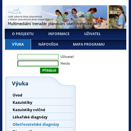
O PROJEKTU
INFORMACE
UŽIVATEL
VÝUKA
NÁPOVĚDA
MAPA PROGRAMU
Uživatel
Heslo
Výuka
Úvod
Kazuistiky
Kazuistiky cvičné
Lékařské diagnózy
Ošetřovatelské diagnózy