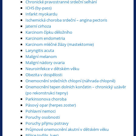
Chronické pravostranné srdeční selhání
ICHS (by-pass)
Infarkt myokardu
Ischemická choroba srdeční – angina pectoris
Jaterní cirhoza
Karcinom čípku děložního
Karcinom endometria
Karcinom mléčné žlázy (mastektomie)
Laryngitis acuta
Maligní melanom
Maligní nádory ovaria
Neuroinfekce v dětském věku
Obezita v dospělosti
Onemocnění srdečních chlopní (náhrada chlopně)
Onemocnění tepen dolních končetin – chronický uzávěr
(po rekonstrukci tepny)
Parkinsonova choroba
Pásový opar (herpes zoster)
Pohlavní nemoci
Poruchy osobnosti
Poruchy přijmu potravy
Průjmové onemocnění akutní v dětském věku
Příjice (syfilis, lues)