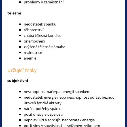
problémy v zaměstnání
tělesné
nedostatek spánku
těhotenství
chabá tělesná kondice
onemocnění
zvýšená tělesná námaha
malnutrice
anémie
Určující znaky
subjektivní
neschopnost načerpat energii spánkem
nedostatek energie nebo neschopnost udržet běžnou
úroveň fyzické aktivity
nárůst potřeby spánku
pocit únavy a ospalosti
nepolevující a zdrcující nedostatek energie
pocit viny v souvislosti se sníženým výkonem