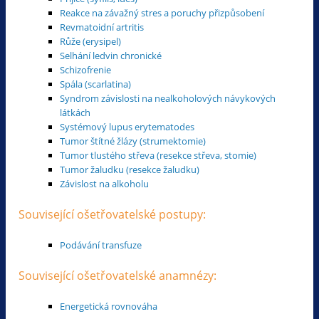
Reakce na závažný stres a poruchy přizpůsobení
Revmatoidní artritis
Růže (erysipel)
Selhání ledvin chronické
Schizofrenie
Spála (scarlatina)
Syndrom závislosti na nealkoholových návykových
látkách
Systémový lupus erytematodes
Tumor štítné žlázy (strumektomie)
Tumor tlustého střeva (resekce střeva, stomie)
Tumor žaludku (resekce žaludku)
Závislost na alkoholu
Související ošetřovatelské postupy:
Podávání transfuze
Související ošetřovatelské anamnézy:
Energetická rovnováha