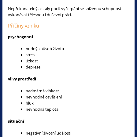
Nepřekonatelný a stálý pocit vyčerpání se sníženou schopností
vykonávat tělesnou i duševní práci.
Příčiny vzniku
psychogenní
nudný způsob života
stres
úzkost
deprese
vlivy prostředí
nadměrná vlhkost
nevhodné osvětlení
hluk
nevhodná teplota
situační
negativní životní události