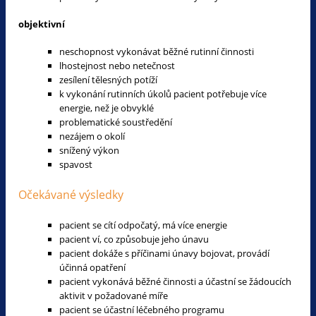
objektivní
neschopnost vykonávat běžné rutinní činnosti
lhostejnost nebo netečnost
zesílení tělesných potíží
k vykonání rutinních úkolů pacient potřebuje více
energie, než je obvyklé
problematické soustředění
nezájem o okolí
snížený výkon
spavost
Očekávané výsledky
pacient se cítí odpočatý, má více energie
pacient ví, co způsobuje jeho únavu
pacient dokáže s příčinami únavy bojovat, provádí
účinná opatření
pacient vykonává běžné činnosti a účastní se žádoucích
aktivit v požadované míře
pacient se účastní léčebného programu