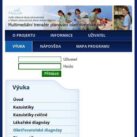
O PROJEKTU
INFORMACE
UŽIVATEL
VÝUKA
NÁPOVĚDA
MAPA PROGRAMU
Uživatel
Heslo
Výuka
Úvod
Kazuistiky
Kazuistiky cvičné
Lékařské diagnózy
Ošetřovatelské diagnózy