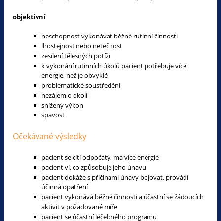
objektivní
neschopnost vykonávat běžné rutinní činnosti
lhostejnost nebo netečnost
zesílení tělesných potíží
k vykonání rutinních úkolů pacient potřebuje více
energie, než je obvyklé
problematické soustředění
nezájem o okolí
snížený výkon
spavost
Očekávané výsledky
pacient se cítí odpočatý, má více energie
pacient ví, co způsobuje jeho únavu
pacient dokáže s příčinami únavy bojovat, provádí
účinná opatření
pacient vykonává běžné činnosti a účastní se žádoucích
aktivit v požadované míře
pacient se účastní léčebného programu