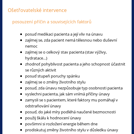
Ošetřovatelské intervence
posouzení příčin a souvisejících faktorů
posuď medikaci pacienta a její vliv na únavu
zajímej se, zda pacient nemá tělesnou nebo duševní
nemoc
zajímej se o celkový stav pacienta (stav výživy,
hydratace…)
zhodnoť pohyblivost pacienta a jeho schopnost účastnit
se různých aktivit
posuď stupeň poruchy spánku
zajímej se o změny životního stylu
posuď, zda únavu nezpůsobuje typ osobnosti pacienta
vyslechni pacienta, jak sám vnímá příčiny únavy
zamysli se s pacientem, které faktory mu pomáhají v
odstraňování únavy
posuď, do jaké míry podléhá naučené bezmocnosti
použij škálu k hodnocení únavy
povšimni si rozložení energie během dne
prodiskutuj změny životního stylu v důsledku únavy