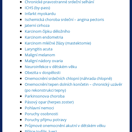
Chronické pravostranné srdeční selhání
ICHS (by-pass)
Infarkt myokardu
Ischemická choroba srdeční – angina pectoris
Jaterní cirhoza
Karcinom čípku děložního
Karcinom endometria
Karcinom mléčné žlázy (mastektomie)
Laryngitis acuta
Maligní melanom
Maligní nádory ovaria
Neuroinfekce v dětském věku
Obezita v dospělosti
Onemocnění srdečních chlopní (náhrada chlopně)
Onemocnění tepen dolních končetin – chronický uzávěr
(po rekonstrukci tepny)
Parkinsonova choroba
Pásový opar (herpes zoster)
Pohlavní nemoci
Poruchy osobnosti
Poruchy přijmu potravy
Průjmové onemocnění akutní v dětském věku
Příjice (syfilis, lues)