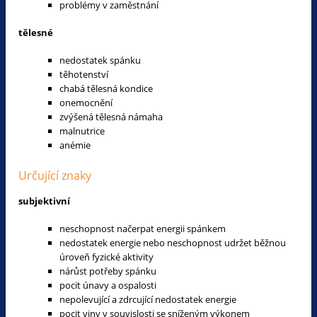
problémy v zaměstnání
tělesné
nedostatek spánku
těhotenství
chabá tělesná kondice
onemocnění
zvýšená tělesná námaha
malnutrice
anémie
Určující znaky
subjektivní
neschopnost načerpat energii spánkem
nedostatek energie nebo neschopnost udržet běžnou
úroveň fyzické aktivity
nárůst potřeby spánku
pocit únavy a ospalosti
nepolevující a zdrcující nedostatek energie
pocit viny v souvislosti se sníženým výkonem