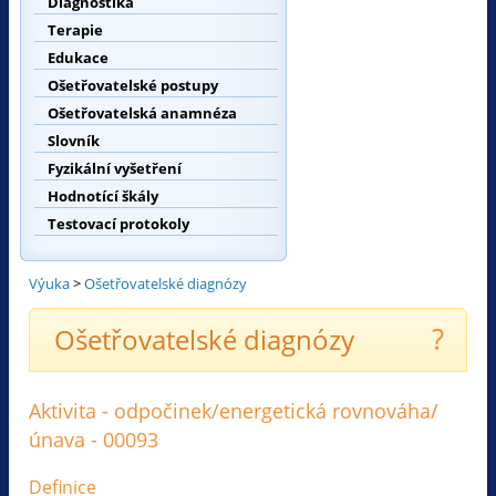
Diagnostika
Terapie
Edukace
Ošetřovatelské postupy
Ošetřovatelská anamnéza
Slovník
Fyzikální vyšetření
Hodnotící škály
Testovací protokoly
Výuka
>
Ošetřovatelské diagnózy
?
Ošetřovatelské diagnózy
Aktivita - odpočinek/energetická rovnováha/
únava - 00093
Definice