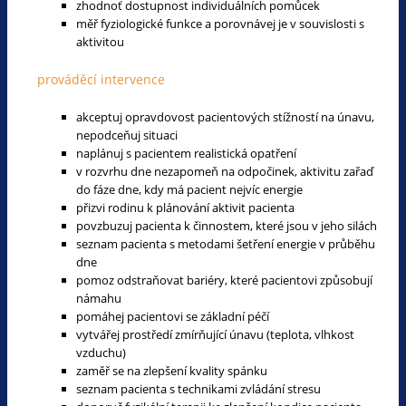
zhodnoť dostupnost individuálních pomůcek
měř fyziologické funkce a porovnávej je v souvislosti s
aktivitou
prováděcí intervence
akceptuj opravdovost pacientových stížností na únavu,
nepodceňuj situaci
naplánuj s pacientem realistická opatření
v rozvrhu dne nezapomeň na odpočinek, aktivitu zařaď
do fáze dne, kdy má pacient nejvíc energie
přizvi rodinu k plánování aktivit pacienta
povzbuzuj pacienta k činnostem, které jsou v jeho silách
seznam pacienta s metodami šetření energie v průběhu
dne
pomoz odstraňovat bariéry, které pacientovi způsobují
námahu
pomáhej pacientovi se základní péčí
vytvářej prostředí zmírňující únavu (teplota, vlhkost
vzduchu)
zaměř se na zlepšení kvality spánku
seznam pacienta s technikami zvládání stresu