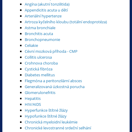
Angína (akutní tonzilitida)
Appendicitis acuta u dětí
Arteriální hypertenze
Artroza kyčelního kloubu (totální endoprotéza)
Astma bronchiale
Bronchitis acuta
Bronchopneumonie
Celiakie
Cévní mozková příhoda - CMP
Collitis ulcerosa
Crohnova choroba
Cystická fibróza
Diabetes mellitus
Flegmóna a peritonzilární absces
Generalizovaná úzkostná porucha
Glomerulonefritis
Hepatitis
HIV/AIDS
Hyperfunkce štítné žlázy
Hypofunkce štítné žlázy
Chronická myeloidní leukémie
Chronické levostranné srdeční selhání