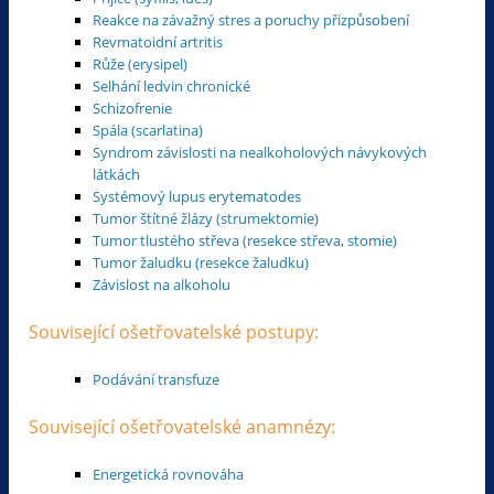
Reakce na závažný stres a poruchy přizpůsobení
Revmatoidní artritis
Růže (erysipel)
Selhání ledvin chronické
Schizofrenie
Spála (scarlatina)
Syndrom závislosti na nealkoholových návykových
látkách
Systémový lupus erytematodes
Tumor štítné žlázy (strumektomie)
Tumor tlustého střeva (resekce střeva, stomie)
Tumor žaludku (resekce žaludku)
Závislost na alkoholu
Související ošetřovatelské postupy:
Podávání transfuze
Související ošetřovatelské anamnézy:
Energetická rovnováha