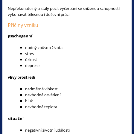
Nepřekonatelný a stálý pocit vyčerpání se sníženou schopností
vykonávat tělesnou i duševní práci.
Příčiny vzniku
psychogenní
nudný způsob života
stres
úzkost
deprese
vlivy prostředí
nadměrná vlhkost
nevhodné osvětlení
hluk
nevhodná teplota
situační
negativní životní události