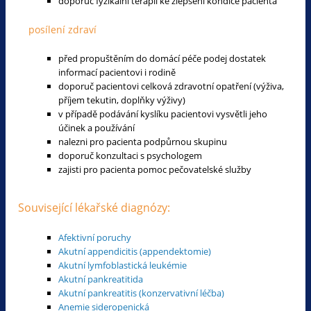
doporuč fyzikální terapii ke zlepšení kondice pacienta
posílení zdraví
před propuštěním do domácí péče podej dostatek
informací pacientovi i rodině
doporuč pacientovi celková zdravotní opatření (výživa,
příjem tekutin, doplňky výživy)
v případě podávání kyslíku pacientovi vysvětli jeho
účinek a používání
nalezni pro pacienta podpůrnou skupinu
doporuč konzultaci s psychologem
zajisti pro pacienta pomoc pečovatelské služby
Související lékařské diagnózy:
Afektivní poruchy
Akutní appendicitis (appendektomie)
Akutní lymfoblastická leukémie
Akutní pankreatitida
Akutní pankreatitis (konzervativní léčba)
Anemie sideropenická