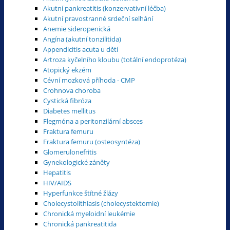
Akutní pankreatitis (konzervativní léčba)
Akutní pravostranné srdeční selhání
Anemie sideropenická
Angína (akutní tonzilitida)
Appendicitis acuta u dětí
Artroza kyčelního kloubu (totální endoprotéza)
Atopický ekzém
Cévní mozková příhoda - CMP
Crohnova choroba
Cystická fibróza
Diabetes mellitus
Flegmóna a peritonzilární absces
Fraktura femuru
Fraktura femuru (osteosyntéza)
Glomerulonefritis
Gynekologické záněty
Hepatitis
HIV/AIDS
Hyperfunkce štítné žlázy
Cholecystolithiasis (cholecystektomie)
Chronická myeloidní leukémie
Chronická pankreatitida