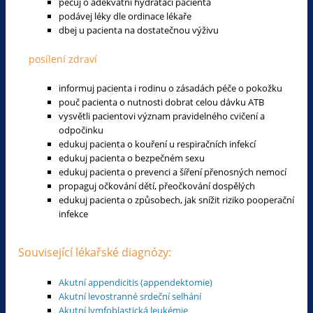
pečuj o adekvátní hydrataci pacienta
podávej léky dle ordinace lékaře
dbej u pacienta na dostatečnou výživu
posílení zdraví
informuj pacienta i rodinu o zásadách péče o pokožku
pouč pacienta o nutnosti dobrat celou dávku ATB
vysvětli pacientovi význam pravidelného cvičení a
odpočinku
edukuj pacienta o kouření u respiračních infekcí
edukuj pacienta o bezpečném sexu
edukuj pacienta o prevenci a šíření přenosných nemocí
propaguj očkování dětí, přeočkování dospělých
edukuj pacienta o způsobech, jak snížit riziko pooperační
infekce
Související lékařské diagnózy:
Akutní appendicitis (appendektomie)
Akutní levostranné srdeční selhání
Akutní lymfoblastická leukémie