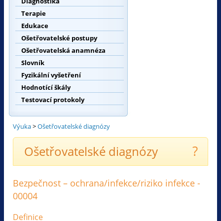
Diagnostika
Terapie
Edukace
Ošetřovatelské postupy
Ošetřovatelská anamnéza
Slovník
Fyzikální vyšetření
Hodnotící škály
Testovací protokoly
Výuka
>
Ošetřovatelské diagnózy
?
Ošetřovatelské diagnózy
Bezpečnost – ochrana/infekce/riziko infekce -
00004
Definice