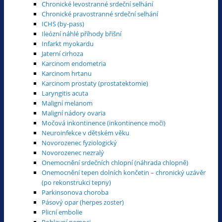
Chronické levostranné srdeční selhání
Chronické pravostranné srdeční selhání
ICHS (by-pass)
Ileózní náhlé příhody břišní
Infarkt myokardu
Jaterní cirhoza
Karcinom endometria
Karcinom hrtanu
Karcinom prostaty (prostatektomie)
Laryngitis acuta
Maligní melanom
Maligní nádory ovaria
Močová inkontinence (inkontinence moči)
Neuroinfekce v dětském věku
Novorozenec fyziologický
Novorozenec nezralý
Onemocnění srdečních chlopní (náhrada chlopně)
Onemocnění tepen dolních končetin – chronický uzávěr
(po rekonstrukci tepny)
Parkinsonova choroba
Pásový opar (herpes zoster)
Plicní embolie
Pohlavní nemoci