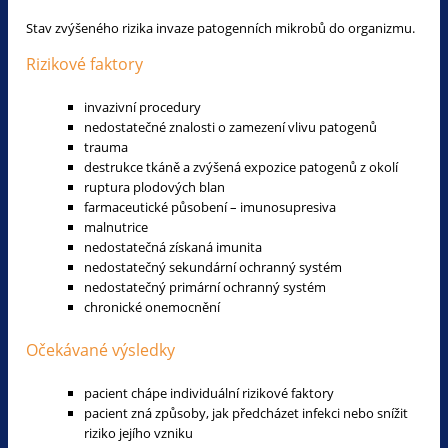
Stav zvýšeného rizika invaze patogenních mikrobů do organizmu.
Rizikové faktory
invazivní procedury
nedostatečné znalosti o zamezení vlivu patogenů
trauma
destrukce tkáně a zvýšená expozice patogenů z okolí
ruptura plodových blan
farmaceutické působení – imunosupresiva
malnutrice
nedostatečná získaná imunita
nedostatečný sekundární ochranný systém
nedostatečný primární ochranný systém
chronické onemocnění
Očekávané výsledky
pacient chápe individuální rizikové faktory
pacient zná způsoby, jak předcházet infekci nebo snížit
riziko jejího vzniku