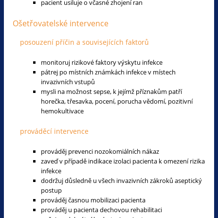
pacient usiluje o včasné zhojení ran
Ošetřovatelské intervence
posouzení příčin a souvisejících faktorů
monitoruj rizikové faktory výskytu infekce
pátrej po místních známkách infekce v místech
invazivních vstupů
mysli na možnost sepse, k jejímž příznakům patří
horečka, třesavka, pocení, porucha vědomí, pozitivní
hemokultivace
prováděcí intervence
prováděj prevenci nozokomiálních nákaz
zaveď v případě indikace izolaci pacienta k omezení rizika
infekce
dodržuj důsledně u všech invazivních zákroků aseptický
postup
prováděj časnou mobilizaci pacienta
prováděj u pacienta dechovou rehabilitaci