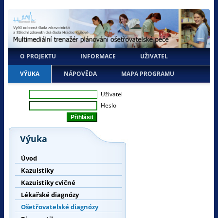
O PROJEKTU
INFORMACE
UŽIVATEL
VÝUKA
NÁPOVĚDA
MAPA PROGRAMU
Uživatel
Heslo
Výuka
Úvod
Kazuistiky
Kazuistiky cvičné
Lékařské diagnózy
Ošetřovatelské diagnózy