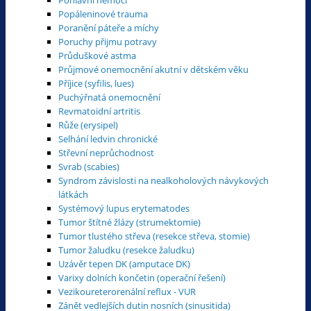
Popáleninové trauma
Poranění páteře a míchy
Poruchy přijmu potravy
Průduškové astma
Průjmové onemocnění akutní v dětském věku
Příjice (syfilis, lues)
Puchýřnatá onemocnění
Revmatoidní artritis
Růže (erysipel)
Selhání ledvin chronické
Střevní neprůchodnost
Svrab (scabies)
Syndrom závislosti na nealkoholových návykových
látkách
Systémový lupus erytematodes
Tumor štítné žlázy (strumektomie)
Tumor tlustého střeva (resekce střeva, stomie)
Tumor žaludku (resekce žaludku)
Uzávěr tepen DK (amputace DK)
Varixy dolních končetin (operační řešení)
Vezikoureterorenální reflux - VUR
Zánět vedlejších dutin nosních (sinusitida)