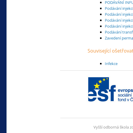
PODÁVÁNÍ INFU
Podávání injekc
Podávání injekc
Podávání injekc
Podávání injekc
Podávání trans
Zavedení perm
Související ošetřov
Infekce
Vyšší odborná škola z