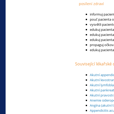
posílení zdraví
informuj pacien
pouč pacienta o
vysvětli pacien
edukuj pacienta 
edukuj pacient
edukuj pacienta
propaguj očková
edukuj pacienta 
Související lékařské
Akutní appendic
Akutní levostra
Akutní lymfobla
Akutní pankreati
Akutní pravostr
Anemie siderop
Angína (akutní t
Appendicitis acu