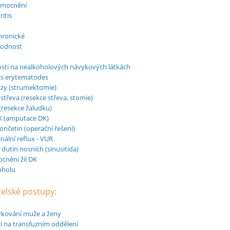
emocnění
itis
chronické
hodnost
osti na nealkoholových návykových látkách
s erytematodes
ázy (strumektomie)
střeva (resekce střeva, stomie)
resekce žaludku)
K (amputace DK)
ončetin (operační řešení)
nální reflux - VUR
 dutin nosních (sinusitida)
cnění žil DK
koholu
telské postupy:
vkování muže a ženy
i na transfuzním oddělení