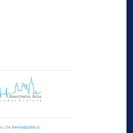
ho 234,
herma@zshk.cz