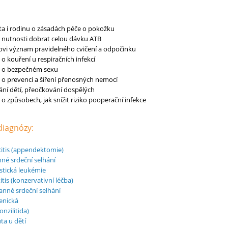
ta i rodinu o zásadách péče o pokožku
 nutnosti dobrat celou dávku ATB
tovi význam pravidelného cvičení a odpočinku
o kouření u respiračních infekcí
a o bezpečném sexu
 o prevenci a šíření přenosných nemocí
ní dětí, přeočkování dospělých
o způsobech, jak snížit riziko pooperační infekce
 diagnózy:
itis (appendektomie)
nné srdeční selhání
stická leukémie
tis (konzervativní léčba)
anné srdeční selhání
enická
onzilitida)
ta u dětí