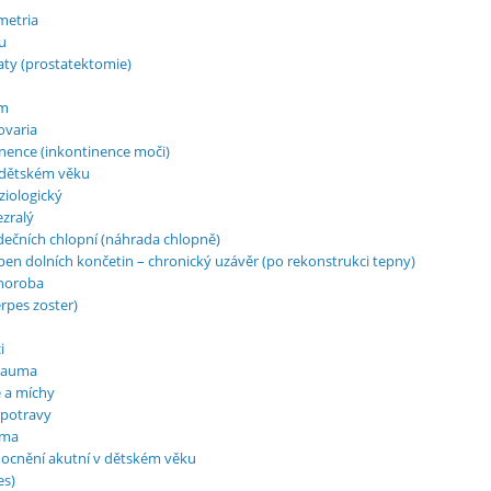
metria
u
ty (prostatektomie)
om
ovaria
nence (inkontinence moči)
 dětském věku
iologický
zralý
ečních chlopní (náhrada chlopně)
n dolních končetin – chronický uzávěr (po rekonstrukci tepny)
horoba
rpes zoster)
i
trauma
 a míchy
 potravy
tma
cnění akutní v dětském věku
es)