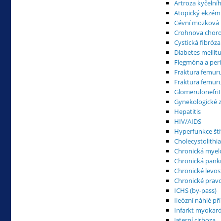
Artroza kyčelní
Atopický ekzém
Cévní mozková 
Crohnova chor
Cystická fibróza
Diabetes mellit
Flegmóna a peri
Fraktura femur
Fraktura femuru
Glomerulonefrit
Gynekologické 
Hepatitis
HIV/AIDS
Hyperfunkce ští
Cholecystolithi
Chronická myel
Chronická pankr
Chronické levos
Chronické pravo
ICHS (by-pass)
Ileózní náhlé př
Infarkt myokar
Jaterní cirhoza