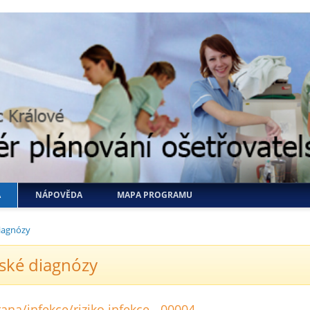
A
NÁPOVĚDA
MAPA PROGRAMU
iagnózy
ské diagnózy
ana/infekce/riziko infekce - 00004