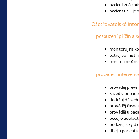
pacient zná způs
pacient usiluje 
Ošetřovatelské inte
posouzení příčin a s
monitoruj rizik
pátrej po místn
mysli na možnos
prováděcí intervenc
prováděj preve
zaveď v případě 
dodržuj důsledn
prováděj časnou
prováděj u paci
pečuj o adekvát
podávej léky dle
dbej u pacienta