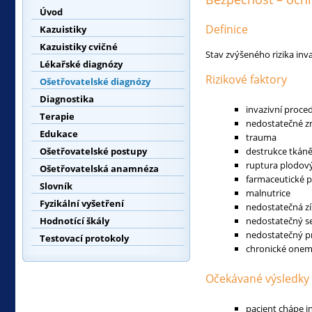
Úvod
Definice
Kazuistiky
Kazuistiky cvičné
Stav zvýšeného rizika in
Lékařské diagnózy
Rizikové faktory
Ošetřovatelské diagnózy
Diagnostika
invazivní proce
Terapie
nedostatečné zn
Edukace
trauma
Ošetřovatelské postupy
destrukce tkáně
ruptura plodov
Ošetřovatelská anamnéza
farmaceutické 
Slovník
malnutrice
Fyzikální vyšetření
nedostatečná z
Hodnotící škály
nedostatečný s
nedostatečný p
Testovací protokoly
chronické one
Očekávané výsledky
pacient chápe in