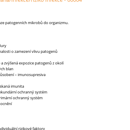
vaze patogenních mikrobů do organizmu.
dury
alosti o zamezení vlivu patogenů
 a zvýšená expozice patogenů z okolí
ých blan
působení – imunosupresiva
ískaná imunita
ekundární ochranný systém
rimární ochranný systém
mocnění
dividuální rizikové faktory