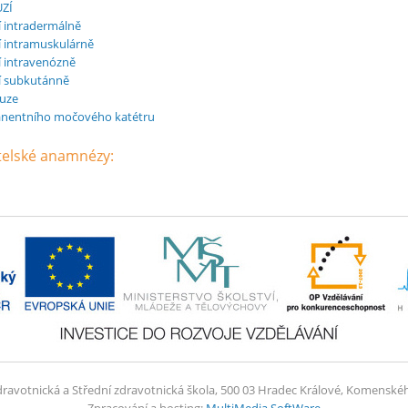
ZÍ
í intradermálně
í intramuskulárně
í intravenózně
í subkutánně
fuze
anentního močového katétru
atelské anamnézy:
dravotnická a Střední zdravotnická škola, 500 03 Hradec Králové, Komenské
Zpracování a hosting:
MultiMedia SoftWare