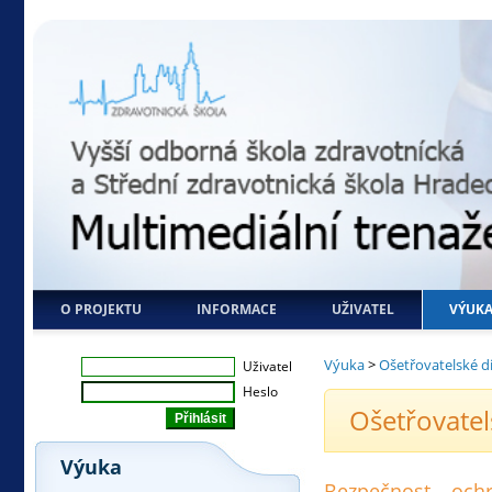
O PROJEKTU
INFORMACE
UŽIVATEL
VÝUK
Výuka
>
Ošetřovatelské d
Uživatel
Heslo
Ošetřovatel
Výuka
Bezpečnost – ochr