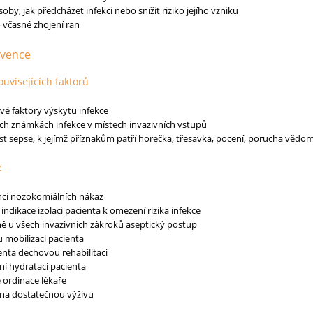
oby, jak předcházet infekci nebo snížit riziko jejího vzniku
o včasné zhojení ran
rvence
ouvisejících faktorů
ové faktory výskytu infekce
ích známkách infekce v místech invazivních vstupů
t sepse, k jejímž příznakům patří horečka, třesavka, pocení, porucha vědom
e
nci nozokomiálních nákaz
indikace izolaci pacienta k omezení rizika infekce
ě u všech invazivních zákroků aseptický postup
 mobilizaci pacienta
enta dechovou rehabilitaci
ní hydrataci pacienta
 ordinace lékaře
 na dostatečnou výživu