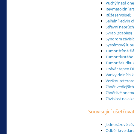
Puchýřnatá on
Revmatoidní artr
Růže (erysipel)
Selhání ledvin 
Střevní neprůc
Svrab (scabies)
Syndrom závisl
Systémový lupu
Tumor štítné žl
Tumor tlustého 
Tumor žaludku (
Uzávěr tepen D
Varixy dolních k
Vezikoureterore
Zánět vedlejších
Zánětlivé onemo
Závislost na al
Související ošetřova
Jednorázové cé
Odběr krve dárc