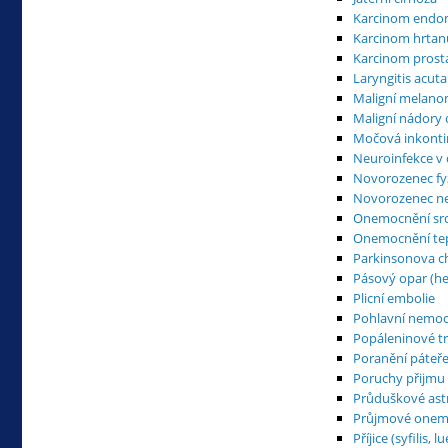
Karcinom endo
Karcinom hrtan
Karcinom prosta
Laryngitis acuta
Maligní melan
Maligní nádory 
Močová inkonti
Neuroinfekce v
Novorozenec fyz
Novorozenec ne
Onemocnění srd
Onemocnění tepe
Parkinsonova c
Pásový opar (he
Plicní embolie
Pohlavní nemoc
Popáleninové 
Poranění páteře
Poruchy přijmu
Průduškové as
Průjmové onemo
Příjice (syfilis, lu