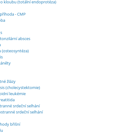
ho kloubu (totální endoprotéza)
příhoda - CMP
oba
us
tonzilární absces
u
 (osteosyntéza)
is
záněty
tné žlázy
asis (cholecystektomie)
oidní leukémie
eatitida
tranné srdeční selhání
stranné srdeční selhání
íhody břišní
du