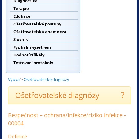
Diagnostika
Terapie
Edukace
Ošetřovatelské postupy
Ošetřovatelská anamnéza
Slovník
Fyzikální vyšetření
Hodnotící škály
Testovací protokoly
Výuka
>
Ošetřovatelské diagnózy
?
Ošetřovatelské diagnózy
Bezpečnost – ochrana/infekce/riziko infekce -
00004
Definice