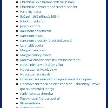
Chronické levostranné srdeční selhání
Chronické pravostranné srdeční selhání
ICHS (by-pass)
Ileózní náhlé příhody břišní
Infarkt myokardu
Jaterní cirhoza
Karcinom endometria
Karcinom hrtanu
Karcinom prostaty (prostatektomie)
Laryngitis acuta
Maligní melanom
Maligní nádory ovaria
Močová inkontinence (inkontinence moči)
Neuroinfekce v dětském věku
Novorozenec fyziologický
Novorozenec nezralý
Onemocnění srdečních chlopní (náhrada chlopně)
Onemocnění tepen dolních končetin – chronický uzávěr
(po rekonstrukci tepny)
Parkinsonova choroba
Pásový opar (herpes zoster)
Plicní embolie
Pohlavní nemoci