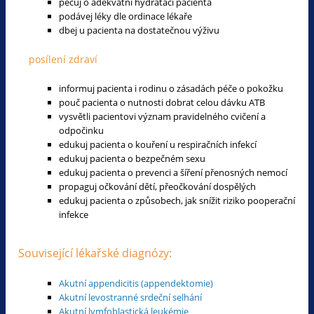
pečuj o adekvátní hydrataci pacienta
podávej léky dle ordinace lékaře
dbej u pacienta na dostatečnou výživu
posílení zdraví
informuj pacienta i rodinu o zásadách péče o pokožku
pouč pacienta o nutnosti dobrat celou dávku ATB
vysvětli pacientovi význam pravidelného cvičení a
odpočinku
edukuj pacienta o kouření u respiračních infekcí
edukuj pacienta o bezpečném sexu
edukuj pacienta o prevenci a šíření přenosných nemocí
propaguj očkování dětí, přeočkování dospělých
edukuj pacienta o způsobech, jak snížit riziko pooperační
infekce
Související lékařské diagnózy:
Akutní appendicitis (appendektomie)
Akutní levostranné srdeční selhání
Akutní lymfoblastická leukémie