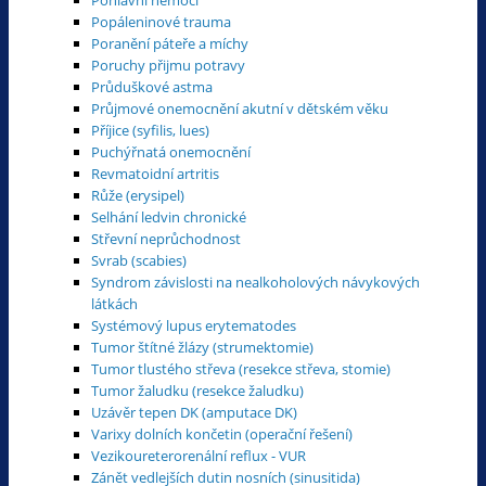
Popáleninové trauma
Poranění páteře a míchy
Poruchy přijmu potravy
Průduškové astma
Průjmové onemocnění akutní v dětském věku
Příjice (syfilis, lues)
Puchýřnatá onemocnění
Revmatoidní artritis
Růže (erysipel)
Selhání ledvin chronické
Střevní neprůchodnost
Svrab (scabies)
Syndrom závislosti na nealkoholových návykových
látkách
Systémový lupus erytematodes
Tumor štítné žlázy (strumektomie)
Tumor tlustého střeva (resekce střeva, stomie)
Tumor žaludku (resekce žaludku)
Uzávěr tepen DK (amputace DK)
Varixy dolních končetin (operační řešení)
Vezikoureterorenální reflux - VUR
Zánět vedlejších dutin nosních (sinusitida)