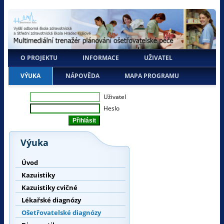
O PROJEKTU
INFORMACE
UŽIVATEL
VÝUKA
NÁPOVĚDA
MAPA PROGRAMU
Uživatel
Heslo
Výuka
Úvod
Kazuistiky
Kazuistiky cvičné
Lékařské diagnózy
Ošetřovatelské diagnózy