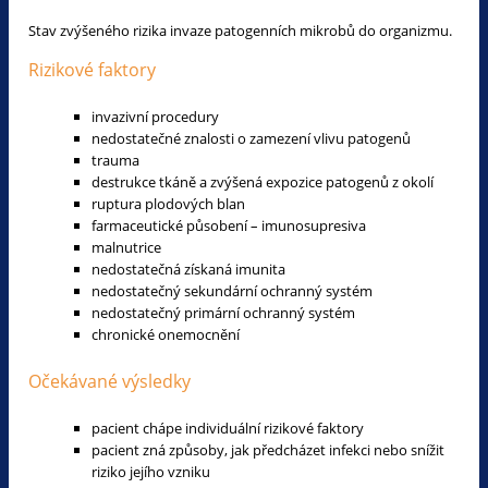
Stav zvýšeného rizika invaze patogenních mikrobů do organizmu.
Rizikové faktory
invazivní procedury
nedostatečné znalosti o zamezení vlivu patogenů
trauma
destrukce tkáně a zvýšená expozice patogenů z okolí
ruptura plodových blan
farmaceutické působení – imunosupresiva
malnutrice
nedostatečná získaná imunita
nedostatečný sekundární ochranný systém
nedostatečný primární ochranný systém
chronické onemocnění
Očekávané výsledky
pacient chápe individuální rizikové faktory
pacient zná způsoby, jak předcházet infekci nebo snížit
riziko jejího vzniku