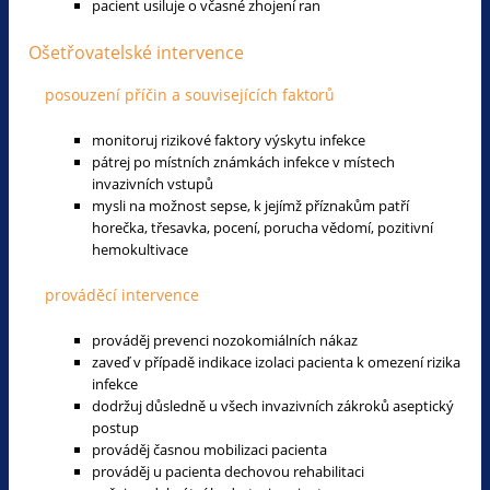
pacient usiluje o včasné zhojení ran
Ošetřovatelské intervence
posouzení příčin a souvisejících faktorů
monitoruj rizikové faktory výskytu infekce
pátrej po místních známkách infekce v místech
invazivních vstupů
mysli na možnost sepse, k jejímž příznakům patří
horečka, třesavka, pocení, porucha vědomí, pozitivní
hemokultivace
prováděcí intervence
prováděj prevenci nozokomiálních nákaz
zaveď v případě indikace izolaci pacienta k omezení rizika
infekce
dodržuj důsledně u všech invazivních zákroků aseptický
postup
prováděj časnou mobilizaci pacienta
prováděj u pacienta dechovou rehabilitaci