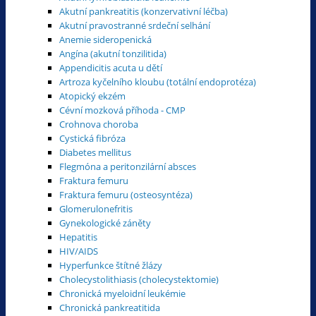
Akutní pankreatitis (konzervativní léčba)
Akutní pravostranné srdeční selhání
Anemie sideropenická
Angína (akutní tonzilitida)
Appendicitis acuta u dětí
Artroza kyčelního kloubu (totální endoprotéza)
Atopický ekzém
Cévní mozková příhoda - CMP
Crohnova choroba
Cystická fibróza
Diabetes mellitus
Flegmóna a peritonzilární absces
Fraktura femuru
Fraktura femuru (osteosyntéza)
Glomerulonefritis
Gynekologické záněty
Hepatitis
HIV/AIDS
Hyperfunkce štítné žlázy
Cholecystolithiasis (cholecystektomie)
Chronická myeloidní leukémie
Chronická pankreatitida