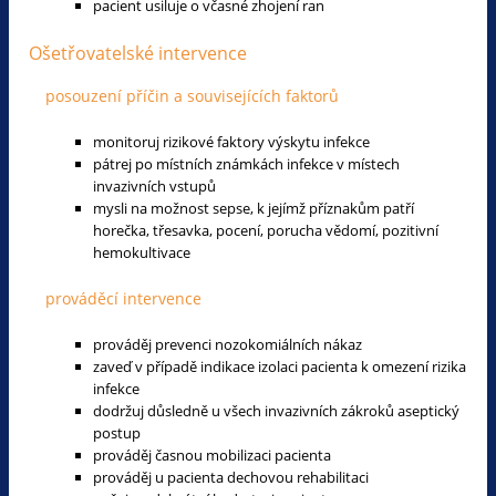
pacient usiluje o včasné zhojení ran
Ošetřovatelské intervence
posouzení příčin a souvisejících faktorů
monitoruj rizikové faktory výskytu infekce
pátrej po místních známkách infekce v místech
invazivních vstupů
mysli na možnost sepse, k jejímž příznakům patří
horečka, třesavka, pocení, porucha vědomí, pozitivní
hemokultivace
prováděcí intervence
prováděj prevenci nozokomiálních nákaz
zaveď v případě indikace izolaci pacienta k omezení rizika
infekce
dodržuj důsledně u všech invazivních zákroků aseptický
postup
prováděj časnou mobilizaci pacienta
prováděj u pacienta dechovou rehabilitaci