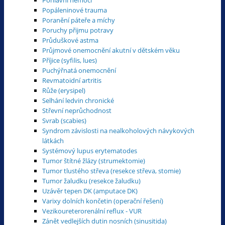
Popáleninové trauma
Poranění páteře a míchy
Poruchy přijmu potravy
Průduškové astma
Průjmové onemocnění akutní v dětském věku
Příjice (syfilis, lues)
Puchýřnatá onemocnění
Revmatoidní artritis
Růže (erysipel)
Selhání ledvin chronické
Střevní neprůchodnost
Svrab (scabies)
Syndrom závislosti na nealkoholových návykových
látkách
Systémový lupus erytematodes
Tumor štítné žlázy (strumektomie)
Tumor tlustého střeva (resekce střeva, stomie)
Tumor žaludku (resekce žaludku)
Uzávěr tepen DK (amputace DK)
Varixy dolních končetin (operační řešení)
Vezikoureterorenální reflux - VUR
Zánět vedlejších dutin nosních (sinusitida)