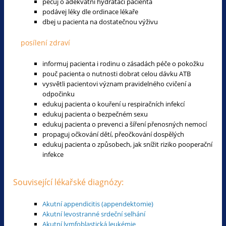
pečuj o adekvátní hydrataci pacienta
podávej léky dle ordinace lékaře
dbej u pacienta na dostatečnou výživu
posílení zdraví
informuj pacienta i rodinu o zásadách péče o pokožku
pouč pacienta o nutnosti dobrat celou dávku ATB
vysvětli pacientovi význam pravidelného cvičení a
odpočinku
edukuj pacienta o kouření u respiračních infekcí
edukuj pacienta o bezpečném sexu
edukuj pacienta o prevenci a šíření přenosných nemocí
propaguj očkování dětí, přeočkování dospělých
edukuj pacienta o způsobech, jak snížit riziko pooperační
infekce
Související lékařské diagnózy:
Akutní appendicitis (appendektomie)
Akutní levostranné srdeční selhání
Akutní lymfoblastická leukémie