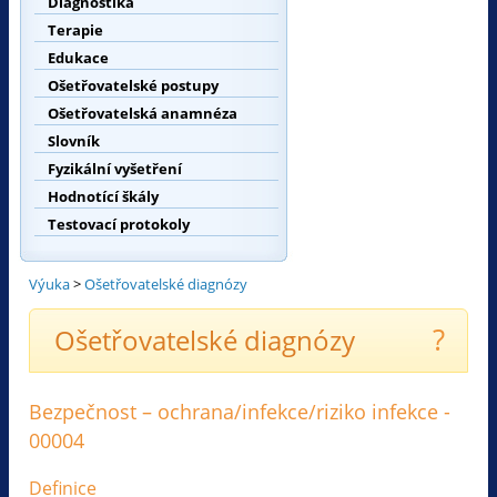
Diagnostika
Terapie
Edukace
Ošetřovatelské postupy
Ošetřovatelská anamnéza
Slovník
Fyzikální vyšetření
Hodnotící škály
Testovací protokoly
Výuka
>
Ošetřovatelské diagnózy
?
Ošetřovatelské diagnózy
Bezpečnost – ochrana/infekce/riziko infekce -
00004
Definice