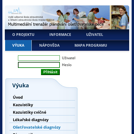
O PROJEKTU
INFORMACE
UŽIVATEL
VÝUKA
NÁPOVĚDA
MAPA PROGRAMU
Uživatel
Heslo
Výuka
Úvod
Kazuistiky
Kazuistiky cvičné
Lékařské diagnózy
Ošetřovatelské diagnózy