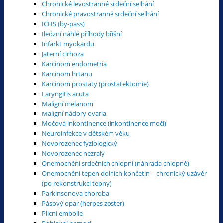
Chronické levostranné srdeční selhání
Chronické pravostranné srdeční selhání
ICHS (by-pass)
Ileózní náhlé příhody břišní
Infarkt myokardu
Jaterní cirhoza
Karcinom endometria
Karcinom hrtanu
Karcinom prostaty (prostatektomie)
Laryngitis acuta
Maligní melanom
Maligní nádory ovaria
Močová inkontinence (inkontinence moči)
Neuroinfekce v dětském věku
Novorozenec fyziologický
Novorozenec nezralý
Onemocnění srdečních chlopní (náhrada chlopně)
Onemocnění tepen dolních končetin – chronický uzávěr
(po rekonstrukci tepny)
Parkinsonova choroba
Pásový opar (herpes zoster)
Plicní embolie
Pohlavní nemoci