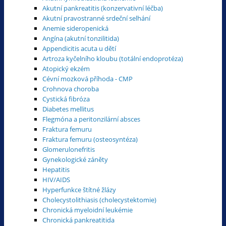
Akutní pankreatitis (konzervativní léčba)
Akutní pravostranné srdeční selhání
Anemie sideropenická
Angína (akutní tonzilitida)
Appendicitis acuta u dětí
Artroza kyčelního kloubu (totální endoprotéza)
Atopický ekzém
Cévní mozková příhoda - CMP
Crohnova choroba
Cystická fibróza
Diabetes mellitus
Flegmóna a peritonzilární absces
Fraktura femuru
Fraktura femuru (osteosyntéza)
Glomerulonefritis
Gynekologické záněty
Hepatitis
HIV/AIDS
Hyperfunkce štítné žlázy
Cholecystolithiasis (cholecystektomie)
Chronická myeloidní leukémie
Chronická pankreatitida