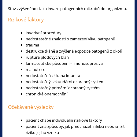
Stav zvýšeného rizika invaze patogenních mikrobů do organizmu.
Rizikové faktory
invazivní procedury
nedostatečné znalosti o zamezení vlivu patogenů
trauma
destrukce tkáně a zvýšená expozice patogenů z okolí
ruptura plodových blan
farmaceutické působení – imunosupresiva
malnutrice
nedostatečná získaná imunita
nedostatečný sekundární ochranný systém
nedostatečný primární ochranný systém
chronické onemocnění
Očekávané výsledky
pacient chápe individuální rizikové faktory
pacient zná způsoby, jak předcházet infekci nebo snížit
riziko jejího vzniku