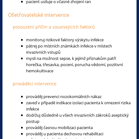
pacient usiluje o včasné zhojení ran
Ošetřovatelské intervence
posouzení příčin a souvisejících faktorů
monitoruj rizikové faktory výskytu infekce
pátrej po místních známkách infekce v místech
invazivních vstupů
mysli na možnost sepse, k jejímž příznakům patří
horečka, třesavka, pocení, porucha vědomí, pozitivní
hemokultivace
prováděcí intervence
prováděj prevenci nozokomiálních nákaz
zaveď v případě indikace izolaci pacienta k omezení rizika
infekce
dodržuj důsledně u všech invazivních zákroků aseptický
postup
prováděj časnou mobilizaci pacienta
prováděj u pacienta dechovou rehabilitaci