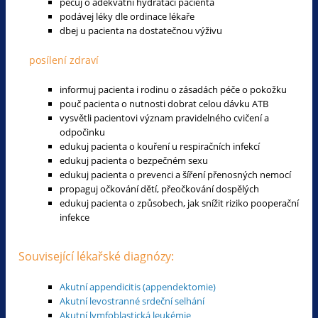
pečuj o adekvátní hydrataci pacienta
podávej léky dle ordinace lékaře
dbej u pacienta na dostatečnou výživu
posílení zdraví
informuj pacienta i rodinu o zásadách péče o pokožku
pouč pacienta o nutnosti dobrat celou dávku ATB
vysvětli pacientovi význam pravidelného cvičení a
odpočinku
edukuj pacienta o kouření u respiračních infekcí
edukuj pacienta o bezpečném sexu
edukuj pacienta o prevenci a šíření přenosných nemocí
propaguj očkování dětí, přeočkování dospělých
edukuj pacienta o způsobech, jak snížit riziko pooperační
infekce
Související lékařské diagnózy:
Akutní appendicitis (appendektomie)
Akutní levostranné srdeční selhání
Akutní lymfoblastická leukémie