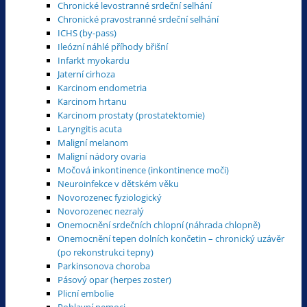
Chronické levostranné srdeční selhání
Chronické pravostranné srdeční selhání
ICHS (by-pass)
Ileózní náhlé příhody břišní
Infarkt myokardu
Jaterní cirhoza
Karcinom endometria
Karcinom hrtanu
Karcinom prostaty (prostatektomie)
Laryngitis acuta
Maligní melanom
Maligní nádory ovaria
Močová inkontinence (inkontinence moči)
Neuroinfekce v dětském věku
Novorozenec fyziologický
Novorozenec nezralý
Onemocnění srdečních chlopní (náhrada chlopně)
Onemocnění tepen dolních končetin – chronický uzávěr
(po rekonstrukci tepny)
Parkinsonova choroba
Pásový opar (herpes zoster)
Plicní embolie
Pohlavní nemoci