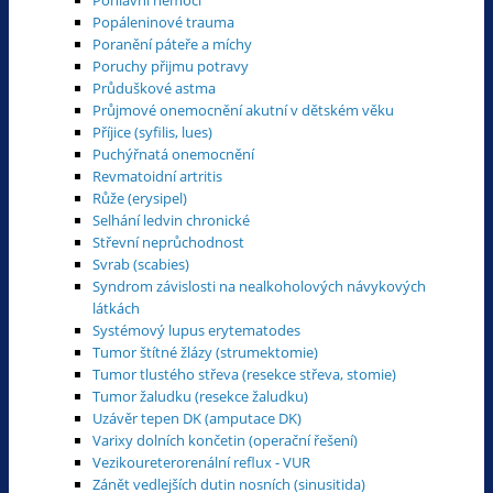
Popáleninové trauma
Poranění páteře a míchy
Poruchy přijmu potravy
Průduškové astma
Průjmové onemocnění akutní v dětském věku
Příjice (syfilis, lues)
Puchýřnatá onemocnění
Revmatoidní artritis
Růže (erysipel)
Selhání ledvin chronické
Střevní neprůchodnost
Svrab (scabies)
Syndrom závislosti na nealkoholových návykových
látkách
Systémový lupus erytematodes
Tumor štítné žlázy (strumektomie)
Tumor tlustého střeva (resekce střeva, stomie)
Tumor žaludku (resekce žaludku)
Uzávěr tepen DK (amputace DK)
Varixy dolních končetin (operační řešení)
Vezikoureterorenální reflux - VUR
Zánět vedlejších dutin nosních (sinusitida)