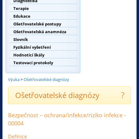
Diagnostika
Terapie
Edukace
Ošetřovatelské postupy
Ošetřovatelská anamnéza
Slovník
Fyzikální vyšetření
Hodnotící škály
Testovací protokoly
Výuka
>
Ošetřovatelské diagnózy
?
Ošetřovatelské diagnózy
Bezpečnost – ochrana/infekce/riziko infekce -
00004
Definice