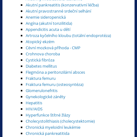
Akutní pankreatitis (konzervativní léčba)
Akutní pravostranné srdeční selhání
Anemie sideropenická
Angína (akutní tonzilitida)
Appendicitis acuta u dětí
Artroza kyčelního kloubu (totální endoprotéza)
Atopický ekzém
Cévní mozková příhoda - CMP
Crohnova choroba
Cystická fibróza
Diabetes mellitus
Flegmóna a peritonzilární absces
Fraktura femuru
Fraktura femuru (osteosyntéza)
Glomerulonefritis
Gynekologické záněty
Hepatitis
HIV/AIDS
Hyperfunkce štítné žlázy
Cholecystolithiasis (cholecystektomie)
Chronická myeloidní leukémie
Chronická pankreatitida