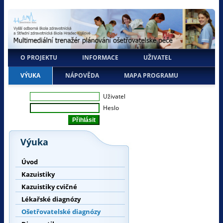
O PROJEKTU
INFORMACE
UŽIVATEL
VÝUKA
NÁPOVĚDA
MAPA PROGRAMU
Uživatel
Heslo
Výuka
Úvod
Kazuistiky
Kazuistiky cvičné
Lékařské diagnózy
Ošetřovatelské diagnózy