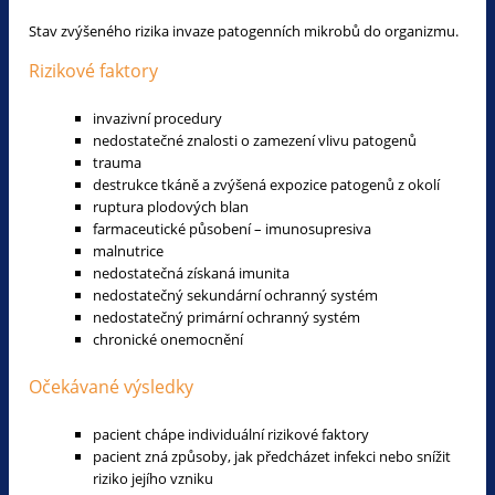
Stav zvýšeného rizika invaze patogenních mikrobů do organizmu.
Rizikové faktory
invazivní procedury
nedostatečné znalosti o zamezení vlivu patogenů
trauma
destrukce tkáně a zvýšená expozice patogenů z okolí
ruptura plodových blan
farmaceutické působení – imunosupresiva
malnutrice
nedostatečná získaná imunita
nedostatečný sekundární ochranný systém
nedostatečný primární ochranný systém
chronické onemocnění
Očekávané výsledky
pacient chápe individuální rizikové faktory
pacient zná způsoby, jak předcházet infekci nebo snížit
riziko jejího vzniku